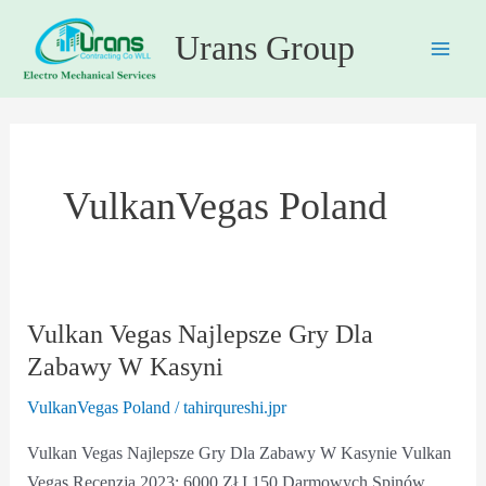
Skip
Main
Urans Group
to
Men
content
VulkanVegas Poland
Vulkan Vegas Najlepsze Gry Dla
Vulkan
Vegas
Zabawy W Kasyni
Najlepsze
VulkanVegas Poland
/
tahirqureshi.jpr
Gry
Dla
Vulkan Vegas Najlepsze Gry Dla Zabawy W Kasynie Vulkan
Zabawy
Vegas Recenzja 2023: 6000 Zł I 150 Darmowych Spinów