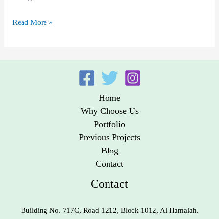
Read More »
Home
Why Choose Us
Portfolio
Previous Projects
Blog
Contact
Contact
Building No. 717C, Road 1212, Block 1012, Al Hamalah,