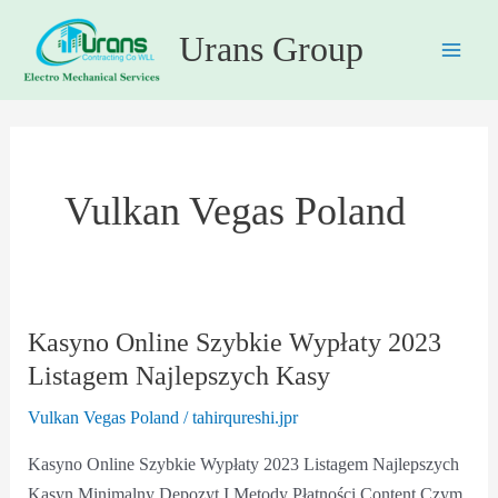
Skip
Main
Urans Group
to
Men
content
Vulkan Vegas Poland
Kasyno Online Szybkie Wypłaty 2023
Kasyno
Online
Listagem Najlepszych Kasy
Szybkie
Vulkan Vegas Poland
/
tahirqureshi.jpr
Wypłaty
2023
Kasyno Online Szybkie Wypłaty 2023 Listagem Najlepszych
Listagem
Kasyn Minimalny Depozyt I Metody Płatności Content Czym