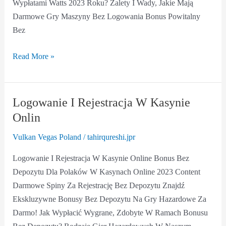
Wypłatami Watts 2023 Roku? Zalety I Wady, Jakie Mają
Darmowe Gry Maszyny Bez Logowania Bonus Powitalny
Bez
Read More »
Logowanie I Rejestracja W Kasynie
Logowanie
I
Onlin
Rejestracja
Vulkan Vegas Poland
/
tahirqureshi.jpr
W
Kasynie
Logowanie I Rejestracja W Kasynie Online Bonus Bez
Onlin
Depozytu Dla Polaków W Kasynach Online 2023 Content
Darmowe Spiny Za Rejestrację Bez Depozytu Znajdź
Ekskluzywne Bonusy Bez Depozytu Na Gry Hazardowe Za
Darmo! Jak Wypłacić Wygrane, Zdobyte W Ramach Bonusu