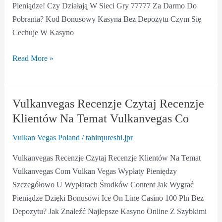
Pieniądze! Czy Działają W Sieci Gry 77777 Za Darmo Do
Pobrania? Kod Bonusowy Kasyna Bez Depozytu Czym Się
Cechuje W Kasyno
Read More »
Vulkanvegas Recenzje Czytaj Recenzje
Vulkanvegas
Recenzje
Klientów Na Temat Vulkanvegas Co
Czytaj
Vulkan Vegas Poland
/
tahirqureshi.jpr
Recenzje
Klientów
Vulkanvegas Recenzje Czytaj Recenzje Klientów Na Temat
Na
Vulkanvegas Com Vulkan Vegas Wypłaty Pieniędzy
Temat
Szczegółowo U Wypłatach Środków Content Jak Wygrać
Vulkanvegas
Pieniądze Dzięki Bonusowi Ice On Line Casino 100 Pln Bez
Co
Depozytu? Jak Znaleźć Najlepsze Kasyno Online Z Szybkimi