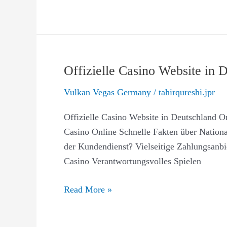
Anmeldun
Offizielle Casino Website in 
Offizielle
Casino
Vulkan Vegas Germany
/
tahirqureshi.jpr
Website
in
Offizielle Casino Website in Deutschland 
Deutschlan
Casino Online Schnelle Fakten über Nation
der Kundendienst? Vielseitige Zahlungsanbi
Casino Verantwortungsvolles Spielen
Read More »