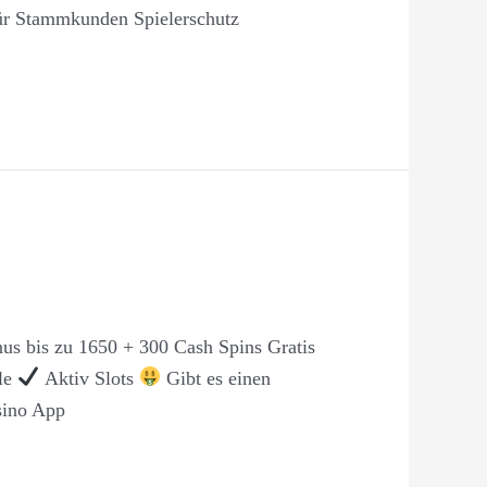
 Stammkunden Spielerschutz
s bis zu 1650 + 300 Cash Spins Gratis
ele
Aktiv Slots
Gibt es einen
sino App