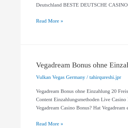
zu
Deutschland BESTE DEUTSCHE CASINOS And
1650
+
Read More »
300
Cash
Spins
Grati
Vegadream Bonus ohne Einzah
Vegadream
Bonus
Vulkan Vegas Germany
/
tahirqureshi.jpr
ohne
Einzahlung
Vegadream Bonus ohne Einzahlung 20 Freis
20
Content Einzahlungsmethoden Live Casino 
Freispiele
Vegadream Casino Bonus? Hat Vegadream 
bei
der
Read More »