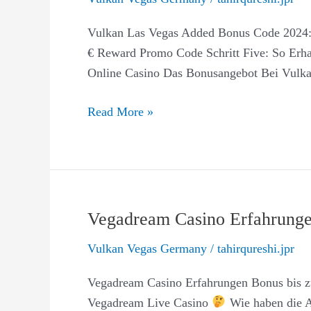
Promo
Code
Vulkan Las Vegas Added Bonus Code 2024:
Mit
€ Reward Promo Code Schritt Five: So Er
Freispielen
Online Casino Das Bonusangebot Bei Vulka
Und
Bonusguthaben!
Read More »
Vegadream Casino Erfahrungen
Vegadream
Casino
Vulkan Vegas Germany
/
tahirqureshi.jpr
Erfahrungen
Bonus
Vegadream Casino Erfahrungen Bonus bis z
bis
Vegadream Live Casino
Wie haben die A