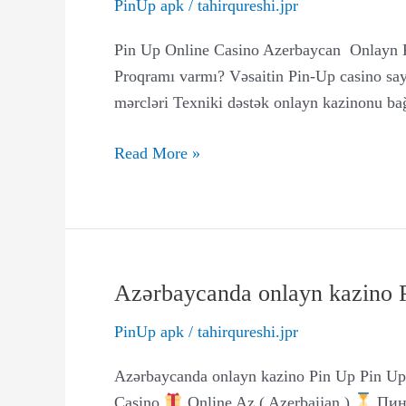
PinUp apk
/
tahirqureshi.jpr
gözləyi
Online
Casino
Pin Up Online Casino Azerbaycan ️ Onlayn 
Azerbaycan
Proqramı varmı? Vəsaitin Pin-Up casino say
mərcləri Texniki dəstək onlayn kazinonu bağl
Onlayn
Kazino
Read More »
PinUp
Rəsmi
Sayt
Azərbaycanda onlayn kazino P
Azərbaycanda
onlayn
PinUp apk
/
tahirqureshi.jpr
kazino
Pin
Azərbaycanda onlayn kazino Pin Up Pin Up
Up
Casino
Online Az ( Azerbaijan )
Пин