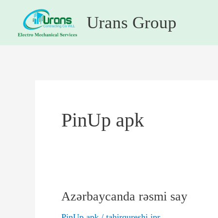
Skip
Post
Urans Group
to
pagination
content
PinUp apk
Azərbaycanda rəsmi say
Azərbaycanda
rəsmi
PinUp apk
/
tahirqureshi.jpr