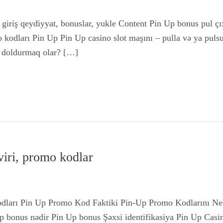
giriş qeydiyyat, bonuslar, yukle Content Pin Up bonus pul ç
kodları Pin Up Pin Up casino slot maşını – pulla və ya puls
ə doldurmaq olar? […]
iri, promo kodlar
odları Pin Up Promo Kod Faktiki Pin-Up Promo Kodlarını Ne
 bonus nədir Pin Up bonus Şəxsi identifikasiya Pin Up Casin