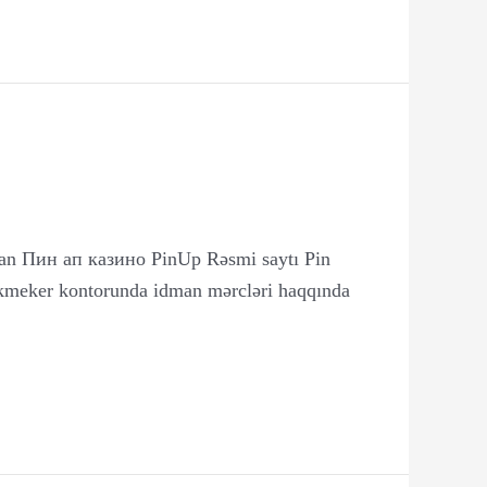
ijan Пин ап казино PinUp Rəsmi saytı Pin
ukmeker kontorunda idman mərcləri haqqında