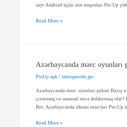
promo
sayt Android üçün slot maşınları Pin Up yü
kodlar
Read More »
Azərbaycanda mərc oyunları şi
Azərbaycanda
mərc
PinUp apk
/
tahirqureshi.jpr
oyunları
şirkəti
Azərbaycanda mərc oyunları şirkəti Baxış və
Baxış
çıxarmaq və əmanəti necə doldurmaq olar? 
və
Bet: Azərbaycanda idman mərcləri Pin-Up m
rəylə
Read More »