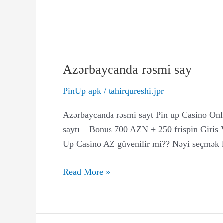
Azərbaycanda rəsmi say
Azərbaycanda
rəsmi
PinUp apk
/
tahirqureshi.jpr
say
Azərbaycanda rəsmi sayt Pin up Casino Onl
saytı – Bonus 700 AZN + 250 frispin Gir
Up Casino AZ güvenilir mi?? Nəyi seçmək l
Read More »