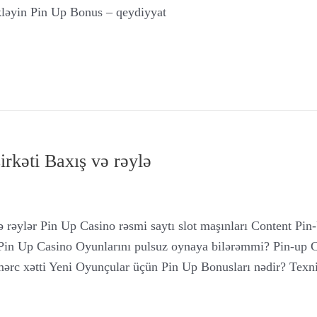
kləyin Pin Up Bonus – qeydiyyat
rkəti Baxış və rəylə
 rəylər Pin Up Casino rəsmi saytı slot maşınları Content Pin
Pin Up Casino Oyunlarını pulsuz oynaya bilərəmmi? Pin-up 
ərc xətti Yeni Oyunçular üçün Pin Up Bonusları nədir? Texn