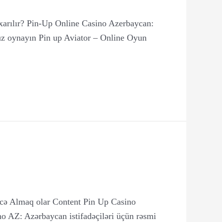
ıxarılır? Pin-Up Online Casino Azerbaycan:
uz oynayın Pin up Aviator – Online Oyun
cə Almaq olar Content Pin Up Casino
o AZ: Azərbaycan istifadəçiləri üçün rəsmi