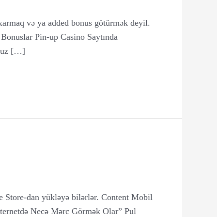
xarmaq və ya added bonus götürmək deyil.
Bonuslar Pin-up Casino Saytında
suz […]
 Store-dan yükləyə bilərlər. Content Mobil
ternetdə Necə Mərc Görmək Olar” Pul