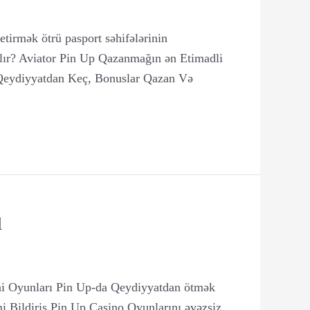
tirmək ötrü pasport səhifələrinin
ılır? Aviator Pin Up Qazanmağın ən Etimadli
 Qeydiyyatdan Keç, Bonuslar Qazan Və
l
ni Oyunları Pin Up-da Qeydiyyatdan ötmək
Bildiriş Pin Up Casino Oyunlarını əvəzsiz