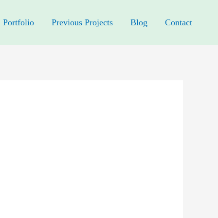
Portfolio
Previous Projects
Blog
Contact