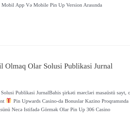
 Mobil App Və Mobile Pin Up Version Arasında
 Olmaq Olar Solusi Publikasi Jurnal
lusi Publikasi JurnalBahis şirkəti mərcləri masaüstü sayt, o
ent
Pin Upwards Casino-da Bonuslar Kazino Proqramında
sünü Necə Istifadə Görmək Olar Pin Up 306 Casino