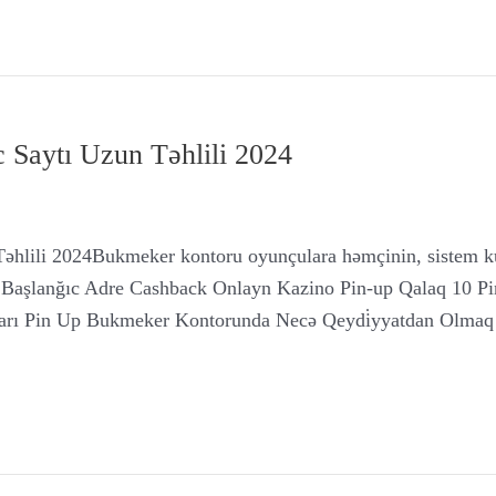
 Saytı Uzun Təhlili 2024
əhlili 2024Bukmeker kontoru oyunçulara həmçinin, sistem ku
 Başlanğıc Adre Cashback Onlayn Kazino Pin-up Qalaq 10 Pi
arı Pin Up Bukmeker Kontorunda Necə Qeydi̇yyatdan Olmaq 