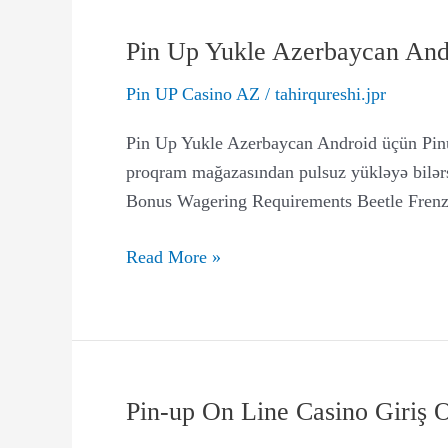
Pin Up Yukle Azerbaycan And
Pin
Up
Pin UP Casino AZ
/
tahirqureshi.jpr
Yukle
Azerbaycan
Pin Up Yukle Azerbaycan Android üçün Pin
Android
proqram mağazasından pulsuz yükləyə bilərs
üçün
Bonus Wagering Requirements Beetle Frenz
Pinup
Apk
Read More »
Yükləyin
2023
Tanzania
Insurance
299
Pin-up On Line Casino Giriş 
Pin-
Archives</tg
up