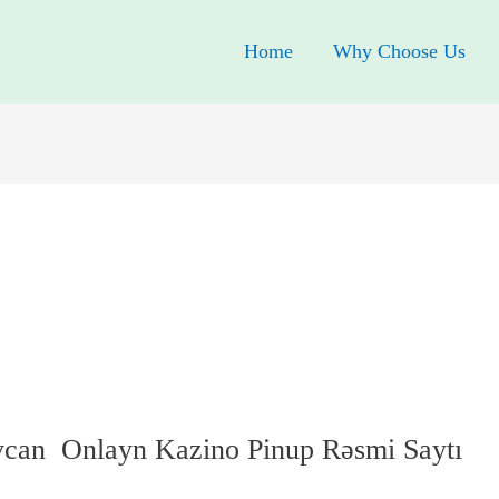
Home
Why Choose Us
can ️ Onlayn Kazino Pinup Rəsmi Saytı