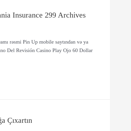
nia Insurance 299 Archives
amı rəsmi Pin Up mobile saytından və ya
ino Del Revisión Casino Play Ojo 60 Dollar
a Çıxartın