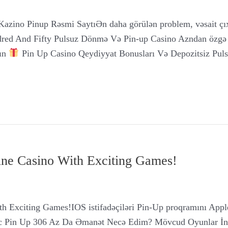
azino Pinup Rəsmi SaytıƏn daha görülən problem, vəsait çı
red And Fifty Pulsuz Dönmə Və Pin-up Casino Azndan özgə 
nın
Pin Up Casino Qeydiyyat Bonusları Və Depozitsiz Pul
ine Casino With Exciting Games!
 Exciting Games!IOS istifadəçiləri Pin-Up proqramını Apple
ıc Pin Up 306 Az Da Əmanət Necə Edim? Mövcud Oyunlar İn