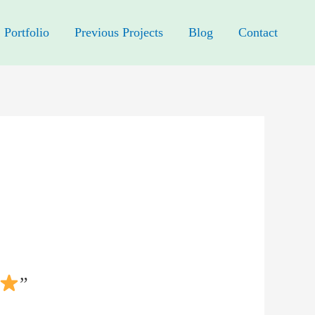
Portfolio
Previous Projects
Blog
Contact
”