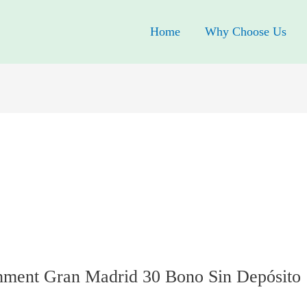
Home
Why Choose Us
hment Gran Madrid 30 Bono Sin Depósito