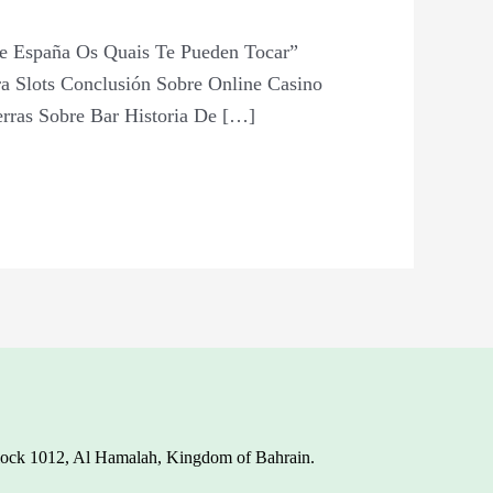
De España Os Quais Te Pueden Tocar”
 Slots Conclusión Sobre Online Casino
rras Sobre Bar Historia De […]
lock 1012, Al Hamalah, Kingdom of Bahrain.