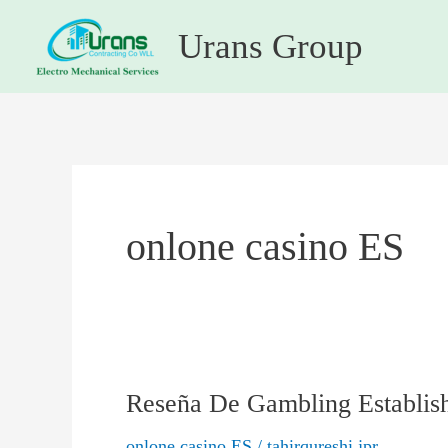
Skip
Urans Group
to
content
onlone casino ES
Reseña De Gambling Establis
Reseña
De
onlone casino ES
/
tahirqureshi.jpr