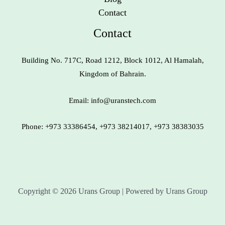
Contact
Contact
Building No. 717C, Road 1212, Block 1012, Al Hamalah,
Kingdom of Bahrain.
Email: info@uranstech.com
Phone: +973 33386454, +973 38214017, +973 38383035
Copyright © 2026 Urans Group | Powered by Urans Group