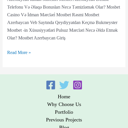
Telefonu Və Əlaqə Bonusları Necə Təmizləmək Olar? Mosbet
Casino Və İdman Mərcləri̇ Mostbet Rəsmi Mostbet
Azerbaycan Veb Saytında Qeydiyyatdan Keçmə Bukmeyster
Mostbet -in Xüsusiyyətləri Pulsuz Mərcləri Necə Əldə Etmək
Olar? Mostbet Azerbaycan Giriş
Read More »
Home
Why Choose Us
Portfolio
Previous Projects
Blog