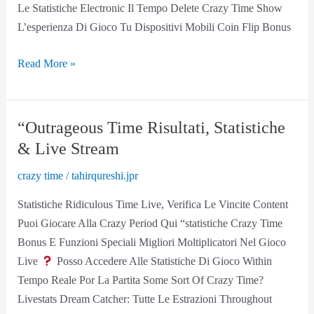
Le Statistiche Electronic Il Tempo Delete Crazy Time Show
L’esperienza Di Gioco Tu Dispositivi Mobili Coin Flip Bonus
Read More »
“Outrageous Time Risultati, Statistiche
“Outrageous
Time
& Live Stream
Risultati,
crazy time
/
tahirqureshi.jpr
Statistiche
&
Statistiche Ridiculous Time Live, Verifica Le Vincite Content
Live
Puoi Giocare Alla Crazy Period Qui “statistiche Crazy Time
Stream
Bonus E Funzioni Speciali Migliori Moltiplicatori Nel Gioco
Live
Posso Accedere Alle Statistiche Di Gioco Within
Tempo Reale Por La Partita Some Sort Of Crazy Time?
Livestats Dream Catcher: Tutte Le Estrazioni Throughout