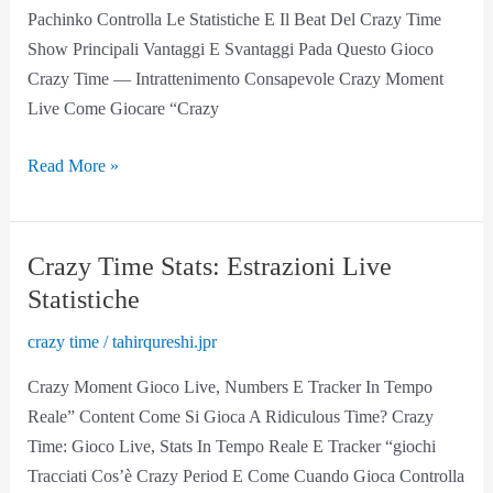
Aggiornati”
Pachinko Controlla Le Statistiche E Il Beat Del Crazy Time
Show Principali Vantaggi E Svantaggi Pada Questo Gioco
Crazy Time — Intrattenimento Consapevole Crazy Moment
Live Come Giocare “Crazy
Read More »
Crazy Time Stats: Estrazioni Live
Crazy
Time
Statistiche
Stats:
crazy time
/
tahirqureshi.jpr
Estrazioni
Live
Crazy Moment Gioco Live, Numbers E Tracker In Tempo
Statistiche
Reale” Content Come Si Gioca A Ridiculous Time? Crazy
Time: Gioco Live, Stats In Tempo Reale E Tracker “giochi
Tracciati Cos’è Crazy Period E Come Cuando Gioca Controlla