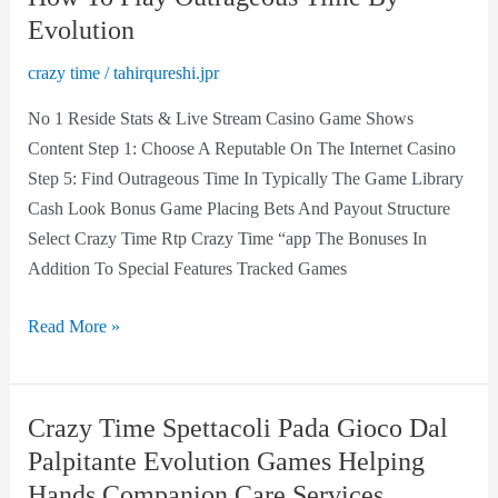
To
Evolution
Play
crazy time
/
tahirqureshi.jpr
Outrageous
Time
No 1 Reside Stats & Live Stream Casino Game Shows
By
Content Step 1: Choose A Reputable On The Internet Casino
Evolution
Step 5: Find Outrageous Time In Typically The Game Library
Cash Look Bonus Game Placing Bets And Payout Structure
Select Crazy Time Rtp Crazy Time “app The Bonuses In
Addition To Special Features Tracked Games
Read More »
Crazy Time Spettacoli Pada Gioco Dal
Crazy
Time
Palpitante Evolution Games Helping
Spettacoli
Hands Companion Care Services