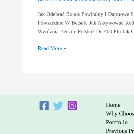
Powitalny
I
Jak Odebrać Bonus Powitalny I Darmowe Sp
Darmowe
Powszednie W Betsafe Jak Aktywować Kod 
Spiny
Wyróżnia Betsafe Polska? Do 400 Pln Jak
Bez
Ryzyka!
Read More »
Home
Why Choos
Portfolio
Previous Pr