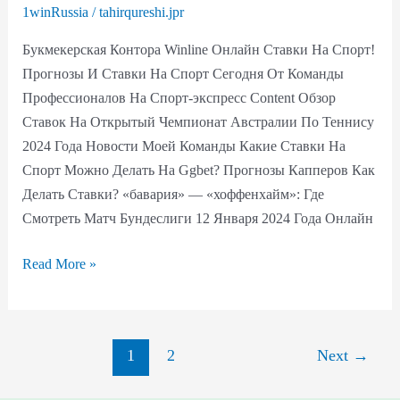
1winRussia
/
tahirqureshi.jpr
Онлайн
Ставки
Букмекерская Контора Winline Онлайн Ставки На Спорт!
На
Прогнозы И Ставки На Спорт Сегодня От Команды
Спорт
Профессионалов На Спорт-экспресс Content Обзор
Ставок На Открытый Чемпионат Австралии По Теннису
2024 Года Новости Моей Команды Какие Ставки На
Спорт Можно Делать На Ggbet? Прогнозы Капперов Как
Делать Ставки? «бавария» — «хоффенхайм»: Где
Смотреть Матч Бундеслиги 12 Января 2024 Года Онлайн
Read More »
1
2
Next
→