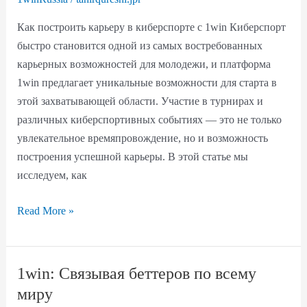
в
киберспорте
Как построить карьеру в киберспорте с 1win Киберспорт
с
быстро становится одной из самых востребованных
1win
карьерных возможностей для молодежи, и платформа
1win предлагает уникальные возможности для старта в
этой захватывающей области. Участие в турнирах и
различных киберспортивных событиях — это не только
увлекательное времяпровождение, но и возможность
построения успешной карьеры. В этой статье мы
исследуем, как
Read More »
1win: Связывая беттеров по всему
1win:
Связывая
миру