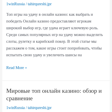
1winRussia
/
tahirqureshi.jpr
удачу
в
Топ игры на удачу в онлайн казино: как выбрать и
онлайн
победить Онлайн казино предоставляют игрокам
казино:
широкий выбор игр, где удача играет ключевую роль.
как
Среди самых популярных игр на удачу можно выделить
выбрать
слоты, рулетку и карибский покер. В этой статье мы
и
расскажем о том, какие игры стоит попробовать, чтобы
победить
испытать свою удачу и увеличить шансы на
Read More »
Мировые топ онлайн казино: обзор и
Мировые
топ
сравнение
онлайн
1winRussia
/
tahirqureshi.jpr
казино: