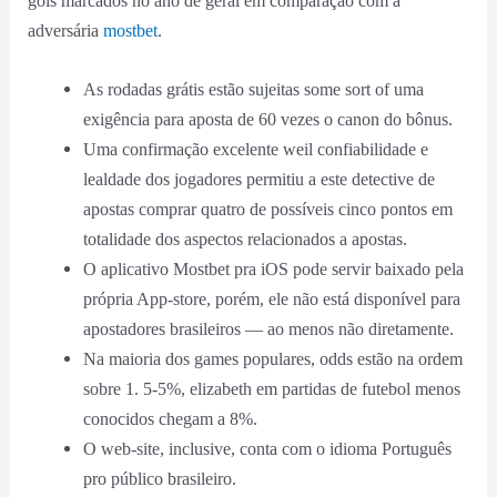
gols marcados no ano de geral em comparação com a
adversária
mostbet
.
As rodadas grátis estão sujeitas some sort of uma
exigência para aposta de 60 vezes o canon do bônus.
Uma confirmação excelente weil confiabilidade e
lealdade dos jogadores permitiu a este detective de
apostas comprar quatro de possíveis cinco pontos em
totalidade dos aspectos relacionados a apostas.
O aplicativo Mostbet pra iOS pode servir baixado pela
própria App-store, porém, ele não está disponível para
apostadores brasileiros — ao menos não diretamente.
Na maioria dos games populares, odds estão na ordem
sobre 1. 5-5%, elizabeth em partidas de futebol menos
conocidos chegam a 8%.
O web-site, inclusive, conta com o idioma Português
pro público brasileiro.