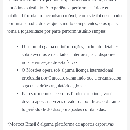
um ótimo substituto. A experiência perform usuário é en su
totalidad focada no mecanismo móvel, e um site foi desenhado
por uma squadra de designers muito competentes, o os quais
torna a jogabilidade por parte perform usuário simples.
Uma ampla gama de informações, incluindo detalhes
sobre eventos e resultados anteriores, está disponível
no site em seção de estatísticas.
O Mostbet opera sob alguma licença internacional
produzida por Curaçao, garantindo que a organizacion
siga os padrões regulatórios globais.
Para sacar com sucesso os fundos do bônus, você
deverá apostar 5 vezes o valor da bonificação durante
to período de 30 dias por apostas combinadas.
“Mostbet Brasil é alguma plataforma de apostas esportivas