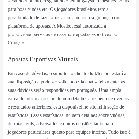
sacando dinheiro, resgatando operating-system mesmos bônus
para boas-vindas etc. Os jogadores brasileiros tem a
possibilidade de fazer apostas on-line com segurança com a
plataforma de apostas. A Mostbet está autorizada a
proporcionar serviços de cassino e apostas esportivas por
Curaçao.
Apostas Esportivas Virtuais
Em caso de dúvidas, o suporte ao cliente do Mostbet estará a
sua disposição e pode ser solicitado via chat – felizmente, as
suas dúvidas serão respondidas em português. Uma ampla
gama de informações, incluindo detalhes a respeito de eventos
e resultados anteriores, está disponível no site mhh seção de
estatísticas. Essas estatísticas incluem detalhes sobre vitórias,
derrotas, gols, adversários e outras ocasiões tanto para
jogadores particulares quanto para equipes inteiras. Tudo isso é