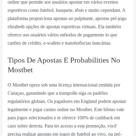
online que permite aos usuários apostar em vários eventos
esportivos como futebol, basquete, tênis e muito cependant. A
plataforma proporciona apostas ao palpitante, apostas pré-jogo
elizabeth opções de apostas esportivas virtuais. Ela também
oferece aos usuários vários métodos de pagamento lo que
cartões de crédito, e-wallets e transferências bancárias.
Tipos De Apostas E Probabilities No
Mostbet
O Mostbet opera sob uma licença internacional emitida por
Curaçao, garantindo que a trampolín siga os padrões
regulatórios globais. Os jogadores em England podem apostar
legalmente e jogar casino online no Mostbet. Este bônus vale
para jogos selecionados e te oferece 100% de cashback em
caso sobre derrota. Para ter acesso a esta promoção, você
precisa realizar apostas em jogos de futebol ao vivo, ou pré-