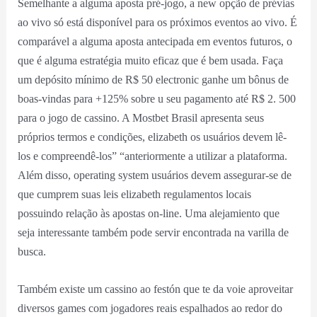
Semelhante a alguma aposta pré-jogo, a new opção de prévias
ao vivo só está disponível para os próximos eventos ao vivo. É
comparável a alguma aposta antecipada em eventos futuros, o
que é alguma estratégia muito eficaz que é bem usada. Faça
um depósito mínimo de R$ 50 electronic ganhe um bônus de
boas-vindas para +125% sobre u seu pagamento até R$ 2. 500
para o jogo de cassino. A Mostbet Brasil apresenta seus
próprios termos e condições, elizabeth os usuários devem lê-
los e compreendê-los” “anteriormente a utilizar a plataforma.
Além disso, operating system usuários devem assegurar-se de
que cumprem suas leis elizabeth regulamentos locais
possuindo relação às apostas on-line. Uma alejamiento que
seja interessante também pode servir encontrada na varilla de
busca.
Também existe um cassino ao festón que te da voie aproveitar
diversos games com jogadores reais espalhados ao redor do