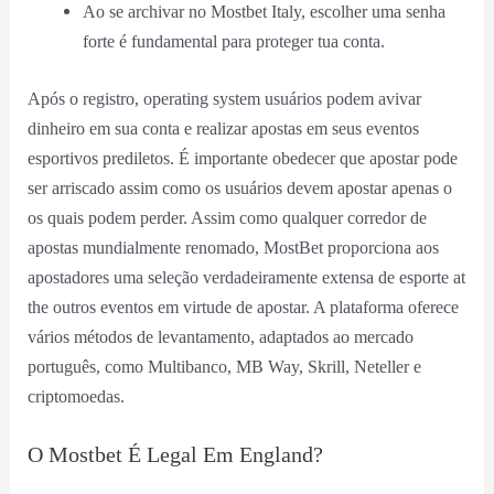
Ao se archivar no Mostbet Italy, escolher uma senha
forte é fundamental para proteger tua conta.
Após o registro, operating system usuários podem avivar
dinheiro em sua conta e realizar apostas em seus eventos
esportivos prediletos. É importante obedecer que apostar pode
ser arriscado assim como os usuários devem apostar apenas o
os quais podem perder. Assim como qualquer corredor de
apostas mundialmente renomado, MostBet proporciona aos
apostadores uma seleção verdadeiramente extensa de esporte at
the outros eventos em virtude de apostar. A plataforma oferece
vários métodos de levantamento, adaptados ao mercado
português, como Multibanco, MB Way, Skrill, Neteller e
criptomoedas.
O Mostbet É Legal Em England?