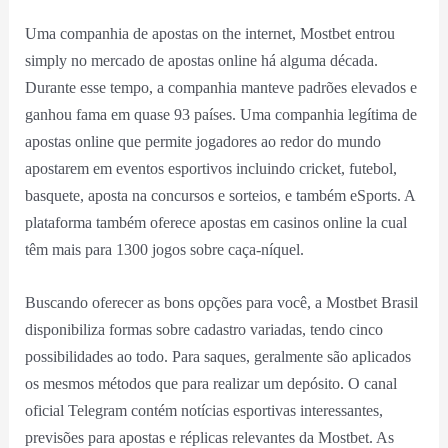
Uma companhia de apostas on the internet, Mostbet entrou
simply no mercado de apostas online há alguma década.
Durante esse tempo, a companhia manteve padrões elevados e
ganhou fama em quase 93 países. Uma companhia legítima de
apostas online que permite jogadores ao redor do mundo
apostarem em eventos esportivos incluindo cricket, futebol,
basquete, aposta na concursos e sorteios, e também eSports. A
plataforma também oferece apostas em casinos online la cual
têm mais para 1300 jogos sobre caça-níquel.
Buscando oferecer as bons opções para você, a Mostbet Brasil
disponibiliza formas sobre cadastro variadas, tendo cinco
possibilidades ao todo. Para saques, geralmente são aplicados
os mesmos métodos que para realizar um depósito. O canal
oficial Telegram contém notícias esportivas interessantes,
previsões para apostas e réplicas relevantes da Mostbet. As