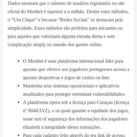
Dados mostram que o número de usuários registrados no site
oficial do Mostbet é superior a o milhão. Dentre estes métodos,
o “Um Clique” e because “Redes Sociais” ze destacam pela
simplicidade. Esses métodos são perfeitos para iniciantes ou
para aqueles que valorizam alguma entrada direta e sem
complicação simply no mundo dos games online.
O Mostbet é uma plataforma internacional líder para
apostas que oferece aos jogadores portugueses acesso a
apostas desportivas e jogos de casino on-line.
Mantenha seus sistemas operacionais e aplicativos
atualizados para proteger enemistad vulnerabilidades.
A plataforma opera sob a licença para Curaçao (licença
nº 8048/JAZ), o os quais garante a equidade dos jogos,
some sort of segurança dos informações dos jogadores
elizabeth a integridade dieses transações.
Para cada cadastro feito através do teu link de acesso,