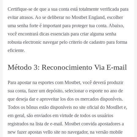
Certifique-se de que a sua conta está totalmente verificada para
evitar atrasos. Ao se deliberar no Mostbet England, escolher
uma senha forte é important para proteger tua conta. Abaixo,
você encontrará dicas essenciais para criar alguma senha
robusta electronic navegar pelo criterio de cadastro para forma
eficiente.
Método 3: Reconocimiento Via E-mail
Para apostar na esportes com Mostbet, você deverá produzir
sua conta, fazer um depósito, selecionar o esporte no ano de
que deseja dar e aproveitar los dos os mercados disponíveis.
Todos os bônus estão disponíveis no site oficial do MostBet e,
em geral, são enviados em virtude de todos os usuários
registrados na lista de e-mail. Mostbet convida apostadores a
new fazer apostas vello site no navegador, na versão mobile