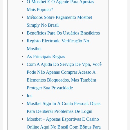
O Mostbet É O Agente Para Apostas
Mais Popular?
Métodos Sobre Pagamento Mostbet
Simply No Brasil
Benefícios Para Os Usuários Brasileiros
Registo Electronic Verificação No
Mostbet
As Principais Regras
Com A Ajuda Do Serviço De Vpn, Você
Pode Não Apenas Comprar Acesso A
Elementos Bloqueados, Mas Também
Proteger Sua Privacidade
Ios
Mostbet Sign In À Conta Pessoal: Dicas
Para Deliberar Problemas De Login
Mostbet – Apostas Esportivas E Casino
Online Aqui No Brasil Com Bônus Para