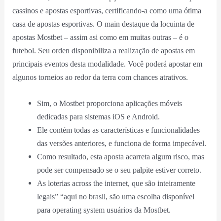
cassinos e apostas esportivas, certificando-a como uma ótima
casa de apostas esportivas. O main destaque da locuinta de
apostas Mostbet – assim asi como em muitas outras – é o
futebol. Seu orden disponibiliza a realização de apostas em
principais eventos desta modalidade. Você poderá apostar em
algunos torneios ao redor da terra com chances atrativos.
Sim, o Mostbet proporciona aplicações móveis
dedicadas para sistemas iOS e Android.
Ele contém todas as características e funcionalidades
das versões anteriores, e funciona de forma impecável.
Como resultado, esta aposta acarreta algum risco, mas
pode ser compensado se o seu palpite estiver correto.
As loterias across the internet, que são inteiramente
legais” “aqui no brasil, são uma escolha disponível
para operating system usuários da Mostbet.