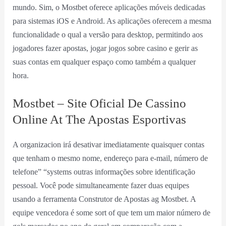
mundo. Sim, o Mostbet oferece aplicações móveis dedicadas
para sistemas iOS e Android. As aplicações oferecem a mesma
funcionalidade o qual a versão para desktop, permitindo aos
jogadores fazer apostas, jogar jogos sobre casino e gerir as
suas contas em qualquer espaço como também a qualquer
hora.
Mostbet – Site Oficial De Cassino
Online At The Apostas Esportivas
A organizacion irá desativar imediatamente quaisquer contas
que tenham o mesmo nome, endereço para e-mail, número de
telefone” “systems outras informações sobre identificação
pessoal. Você pode simultaneamente fazer duas equipes
usando a ferramenta Construtor de Apostas ag Mostbet. A
equipe vencedora é some sort of que tem um maior número de