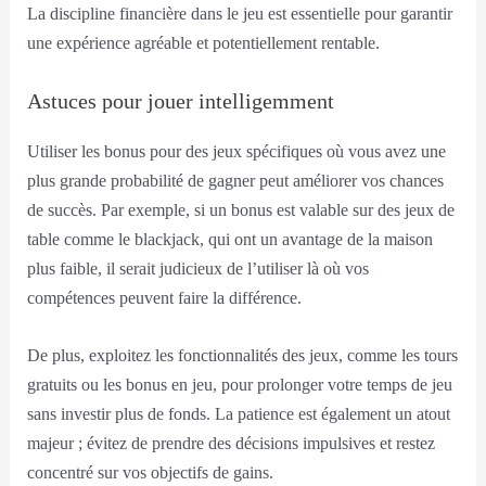
La discipline financière dans le jeu est essentielle pour garantir
une expérience agréable et potentiellement rentable.
Astuces pour jouer intelligemment
Utiliser les bonus pour des jeux spécifiques où vous avez une
plus grande probabilité de gagner peut améliorer vos chances
de succès. Par exemple, si un bonus est valable sur des jeux de
table comme le blackjack, qui ont un avantage de la maison
plus faible, il serait judicieux de l’utiliser là où vos
compétences peuvent faire la différence.
De plus, exploitez les fonctionnalités des jeux, comme les tours
gratuits ou les bonus en jeu, pour prolonger votre temps de jeu
sans investir plus de fonds. La patience est également un atout
majeur ; évitez de prendre des décisions impulsives et restez
concentré sur vos objectifs de gains.