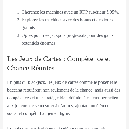
Cherchez les machines avec un RTP supérieur à 95%.
Explorez les machines avec des bonus et des tours
gratuits.
Optez pour des jackpots progressifs pour des gains
potentiels énormes.
Les Jeux de Cartes : Compétence et
Chance Réunies
En plus du blackjack, les jeux de cartes comme le poker et le
baccarat requièrent non seulement de la chance, mais aussi des
compétences et une stratégie bien définie. Ces jeux permettent
aux joueurs de se mesurer à d’autres, ajoutant un élément
social et compétitif au jeu en ligne.
Le poker est particulièrement célèbre pour ses tournois