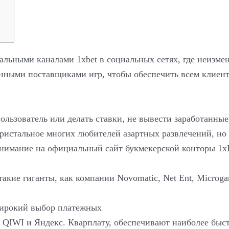
альными каналами 1xbet в социальных сетях, где неизме
ренными поставщиками игр, чтобы обеспечить всем клиен
льзователь или делать ставки, не вывести заработанные 
истальное многих любителей азартных развлечений, но 
внимание на официальный сайт букмекерской конторы 1xB
кие гиганты, как компании Novomatic, Net Ent, Microgami
 широкий выбор платежных
QIWI и Яндекс. Кварплату, обеспечивают наиболее быстр