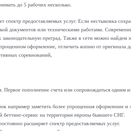
нимать до 5 рабочих несколько.
т спектр предоставляемых услуг. Если нестыковка сохра
ркой документов или техническими работами. Современн
ях законодательную преград. Также в сети можно найдем
т упрощенном оформление, отличить копию от оригинала 
ортивных соревнований,
 Первое пополнение счета или сопровождаться одним из 
рок например заметить более упрощенная оформление и 
й беттинг-сервис на территории европы бывшего СНГ.
остоянно расширяет спектр предоставляемых услуг.