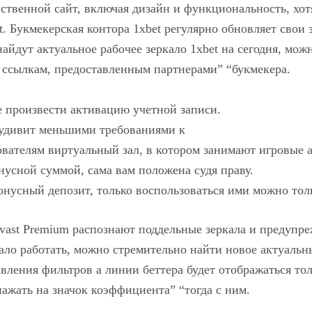
нственной сайт, включая дизайн и функциональность, хо
t. Букмекерская контора 1xbet регулярно обновляет свои
найдут актуальное рабочее зеркало 1xbet на сегодня, мо
ссылкам, предоставленным партнерами” “букмекера.
 произвести активацию учетной записи.
удивит меньшими требованиями к
ователям виртуальный зал, в котором занимают игровые 
нусной суммой, сама вам положена судя праву.
онусный депозит, только воспользоваться ими можно тол
 Avast Premium распознают поддельные зеркала и предупр
ало работать, можно стремительно найти новое актуальн
авления фильтров а линии беттера будет отображаться то
нажать на значок коэффициента” “тогда с ним.