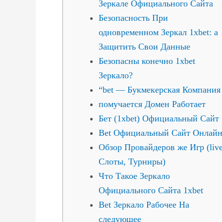
Зеркале Официального Сайта
Безопасность При
одновременном Зеркал 1xbet: а
Защитить Свои Данные
Безопасны конечно 1xbet
Зеркало?
“bet — Букмекерская Компания
помучается Домен Работает
Бет (1xbet) Официальный Сайт
Bet Официальный Сайт Онлай
Обзор Провайдеров же Игр (live
Слоты, Турниры)
Что Такое Зеркало
Официального Сайта 1xbet
Bet Зеркало Рабочее На
следующее