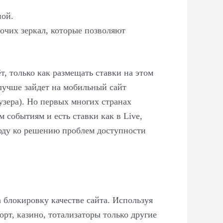
ной.
бочих зеркал, которые позволяют
т, только как размещать ставки на этом
 лучше зайдет на мобильный сайт
аузера). Но первых многих странах
 событиям и есть ставки как в Live,
ходу ко решению проблем доступности
а блокировку качестве сайта. Используя
орт, казино, тотализаторы только другие