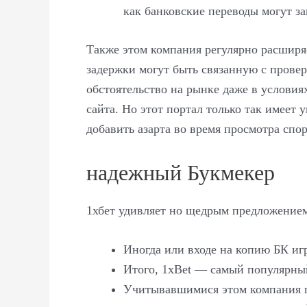
как банковские переводы могут за
Также этом компания регулярно расширяе
задержки могут быть связанную с прове
обстоятельство на рынке даже в услови
сайта. Но этот портал только так имее
добавить азарта во время просмотра сп
надежный Букмекер
1хбет удивляет но щедрым предложением.
Иногда или входе на копию БК иг
Итого, 1xBet — самый популярны
Учитывавшимися этом компания п