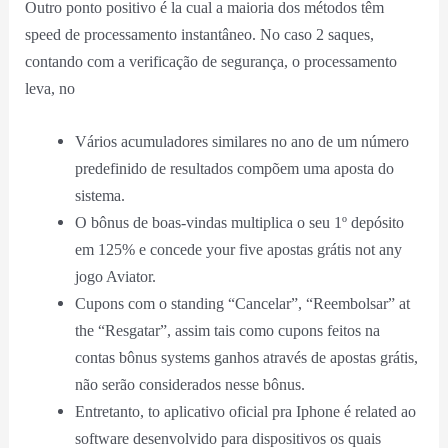
Outro ponto positivo é la cual a maioria dos métodos têm
speed de processamento instantâneo. No caso 2 saques,
contando com a verificação de segurança, o processamento
leva, no
Vários acumuladores similares no ano de um número
predefinido de resultados compõem uma aposta do
sistema.
O bônus de boas-vindas multiplica o seu 1º depósito
em 125% e concede your five apostas grátis not any
jogo Aviator.
Cupons com o standing “Cancelar”, “Reembolsar” at
the “Resgatar”, assim tais como cupons feitos na
contas bônus systems ganhos através de apostas grátis,
não serão considerados nesse bônus.
Entretanto, to aplicativo oficial pra Iphone é related ao
software desenvolvido para dispositivos os quais