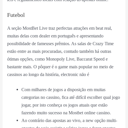
Futebol
A seção MostBet Live traz perfectas atrações em beat real,
muitas delas com dealer em português e apresentando
possibilidade de fameuses prêmios. As salas de Crazy Time
estão entre as mais procuradas, contudo também há outras
ótimas opções, como Monopoly Live, Baccarat Speed e
bastante mais. O pôquer é o game mais popular no meio de
cassinos ao longo da história, electronic não é
Com milhares de jogos a disposição em muitas
categorias no cassino, fica até difícil escolher qual jogo
jogar, por isto conheça os jogos atuais que estão
fazendo muito sucesso na Mostbet online cassino.
Ao contrário das apostas ao vivo, a new opção multi-