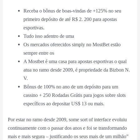
Receba o bônus de boas-vindas de +125% no seu
primeiro depósito de até R$ 2. 200 para apostas
esportivas.
Tudo isso adentro de uma
Os mercados oferecidos simply no MostBet estão
sempre entre os
A Mostbet é uma casa para apostas esportivas o qual
atua no ramo desde 2009, é propriedade da Bizbon N.
V.
Bônus de 100% no ano de um depósito para um
cassino + 250 Rodadas Grátis para jogos sobre slots
específicos ao depositar US$ 13 ou mais.
Por estar no ramo desde 2009, some sort of interface evoluiu
continuamente com o passar dos anos e foi se transformando
mais e mais segura – justificando os seus mais de um milhão”