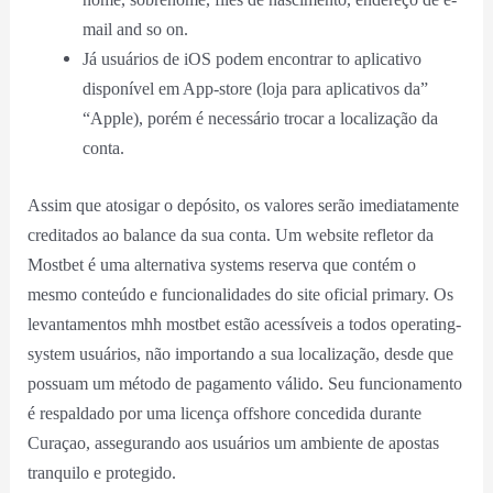
mail and so on.
Já usuários de iOS podem encontrar to aplicativo
disponível em App-store (loja para aplicativos da”
“Apple), porém é necessário trocar a localização da
conta.
Assim que atosigar o depósito, os valores serão imediatamente
creditados ao balance da sua conta. Um website refletor da
Mostbet é uma alternativa systems reserva que contém o
mesmo conteúdo e funcionalidades do site oficial primary. Os
levantamentos mhh mostbet estão acessíveis a todos operating-
system usuários, não importando a sua localização, desde que
possuam um método de pagamento válido. Seu funcionamento
é respaldado por uma licença offshore concedida durante
Curaçao, assegurando aos usuários um ambiente de apostas
tranquilo e protegido.