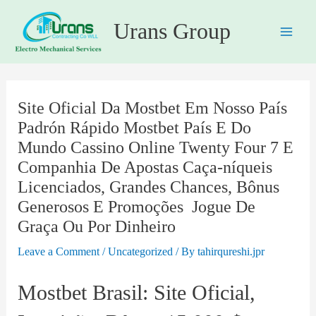
Skip
Post
Main
Urans Group
to
navigation
Men
content
Site Oficial Da Mostbet Em Nosso País ️
Padrón Rápido Mostbet País E Do
Mundo Cassino Online Twenty Four 7 E
Companhia De Apostas Caça-níqueis
Licenciados, Grandes Chances, Bônus
Generosos E Promoções ️ Jogue De
Graça Ou Por Dinheiro
Leave a Comment
/
Uncategorized
/ By
tahirqureshi.jpr
Mostbet Brasil: Site Oficial,