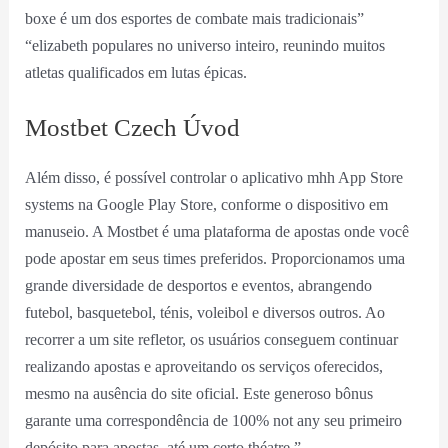
boxe é um dos esportes de combate mais tradicionais”
“elizabeth populares no universo inteiro, reunindo muitos
atletas qualificados em lutas épicas.
Mostbet Czech Úvod
Além disso, é possível controlar o aplicativo mhh App Store
systems na Google Play Store, conforme o dispositivo em
manuseio. A Mostbet é uma plataforma de apostas onde você
pode apostar em seus times preferidos. Proporcionamos uma
grande diversidade de desportos e eventos, abrangendo
futebol, basquetebol, ténis, voleibol e diversos outros. Ao
recorrer a um site refletor, os usuários conseguem continuar
realizando apostas e aproveitando os serviços oferecidos,
mesmo na ausência do site oficial. Este generoso bônus
garante uma correspondência de 100% not any seu primeiro
depósito para apostas, até um certo théatre.”