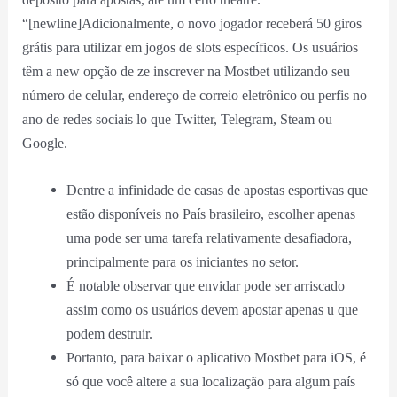
“[newline]Adicionalmente, o novo jogador receberá 50 giros
grátis para utilizar em jogos de slots específicos. Os usuários
têm a new opção de ze inscrever na Mostbet utilizando seu
número de celular, endereço de correio eletrônico ou perfis no
ano de redes sociais lo que Twitter, Telegram, Steam ou
Google.
Dentre a infinidade de casas de apostas esportivas que
estão disponíveis no País brasileiro, escolher apenas
uma pode ser uma tarefa relativamente desafiadora,
principalmente para os iniciantes no setor.
É notable observar que envidar pode ser arriscado
assim como os usuários devem apostar apenas u que
podem destruir.
Portanto, para baixar o aplicativo Mostbet para iOS, é
só que você altere a sua localização para algum país