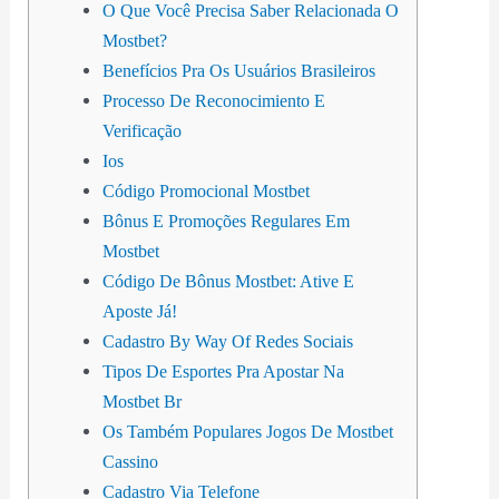
O Que Você Precisa Saber Relacionada O
Mostbet?
Benefícios Pra Os Usuários Brasileiros
Processo De Reconocimiento E
Verificação
Ios
Código Promocional Mostbet
Bônus E Promoções Regulares Em
Mostbet
Código De Bônus Mostbet: Ative E
Aposte Já!
Cadastro By Way Of Redes Sociais
Tipos De Esportes Pra Apostar Na
Mostbet Br
Os Também Populares Jogos De Mostbet
Cassino
Cadastro Via Telefone