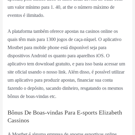
um valor mínimo para 1. 40, at the o número máximo de
eventos é ilimitado.
A plataforma também oferece apostas na casinos online os
quais têm mais para 1300 jogos de caça-níquel. O aplicativo
Mostbet para mobile phone está disponível seja para
dispositivos Android os quanto para aparelhos iOS. O
aplicativo tem download gratuito, e para isso basta acessar um
site oficial usando o nosso link. Além disso, é possível utilizar
um aplicativo para produzir apostas, financiar sua conta
fazendo o depósito, sacando dinheiro, resgatando os mesmos
bônus de boas-vindas etc.
Bônus De Boas-vindas Para E-sports Elizabeth
Cassinos
A Mostbet é alguma empresa de apostas esportivas online