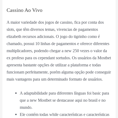
Cassino Ao Vivo
A maior variedade dos jogos de cassino, fica por conta dos
slots, que têm diversos temas, vivencias de pagamentos
elizabeth recursos adicionais. O jogo do tigrinho como é
chamado, possui 10 linhas de pagamentos e oferece diferentes
multiplicadores, podendo chegar a new 250 vezes o valor da
ex profeso para os cependant sortudos. Os usuários da Mostbet
apresenta bastante opções de utilizar a plataforma e todas
funcionam perfeitamente, porém alguma opção pode conseguir
mais vantagens para um determinado formato de usuários.
A adaptabilidade para diferentes línguas foi basic para
que a new Mostbet se destacasse aqui no brasil e no
mundo.
Ele contém todas while características e características