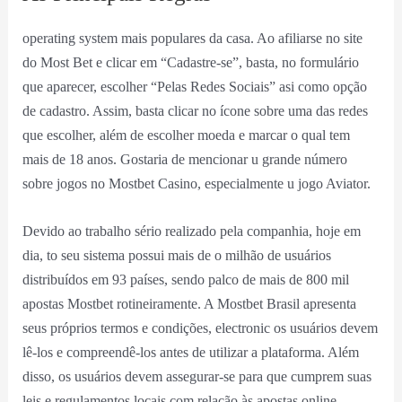
operating system mais populares da casa. Ao afiliarse no site
do Most Bet e clicar em “Cadastre-se”, basta, no formulário
que aparecer, escolher “Pelas Redes Sociais” asi como opção
de cadastro. Assim, basta clicar no ícone sobre uma das redes
que escolher, além de escolher moeda e marcar o qual tem
mais de 18 anos. Gostaria de mencionar u grande número
sobre jogos no Mostbet Casino, especialmente u jogo Aviator.
Devido ao trabalho sério realizado pela companhia, hoje em
dia, to seu sistema possui mais de o milhão de usuários
distribuídos em 93 países, sendo palco de mais de 800 mil
apostas Mostbet rotineiramente. A Mostbet Brasil apresenta
seus próprios termos e condições, electronic os usuários devem
lê-los e compreendê-los antes de utilizar a plataforma. Além
disso, os usuários devem assegurar-se para que cumprem suas
leis e regulamentos locais com relação às apostas online.