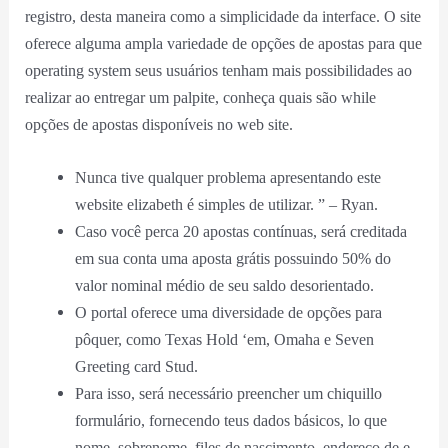
registro, desta maneira como a simplicidade da interface. O site
oferece alguma ampla variedade de opções de apostas para que
operating system seus usuários tenham mais possibilidades ao
realizar ao entregar um palpite, conheça quais são while
opções de apostas disponíveis no web site.
Nunca tive qualquer problema apresentando este
website elizabeth é simples de utilizar. ” – Ryan.
Caso você perca 20 apostas contínuas, será creditada
em sua conta uma aposta grátis possuindo 50% do
valor nominal médio de seu saldo desorientado.
O portal oferece uma diversidade de opções para
pôquer, como Texas Hold ‘em, Omaha e Seven
Greeting card Stud.
Para isso, será necessário preencher um chiquillo
formulário, fornecendo teus dados básicos, lo que
nome, sobrenome, files de nascimento, endereço de e-