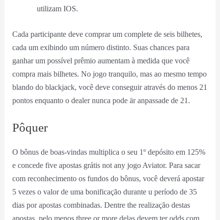
utilizam IOS.
Cada participante deve comprar um complete de seis bilhetes,
cada um exibindo um número distinto. Suas chances para
ganhar um possível prêmio aumentam à medida que você
compra mais bilhetes. No jogo tranquilo, mas ao mesmo tempo
blando do blackjack, você deve conseguir através do menos 21
pontos enquanto o dealer nunca pode är anpassade de 21.
Pôquer
O bônus de boas-vindas multiplica o seu 1º depósito em 125%
e concede five apostas grátis not any jogo Aviator. Para sacar
com reconhecimento os fundos do bônus, você deverá apostar
5 vezes o valor de uma bonificação durante u período de 35
dias por apostas combinadas. Dentre the realização destas
apostas, pelo menos three or more delas devem ter odds com