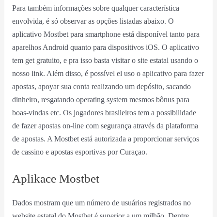
Para também informações sobre qualquer característica
envolvida, é só observar as opções listadas abaixo. O
aplicativo Mostbet para smartphone está disponível tanto para
aparelhos Android quanto para dispositivos iOS. O aplicativo
tem get gratuito, e pra isso basta visitar o site estatal usando o
nosso link. Além disso, é possível el uso o aplicativo para fazer
apostas, apoyar sua conta realizando um depósito, sacando
dinheiro, resgatando operating system mesmos bônus para
boas-vindas etc. Os jogadores brasileiros tem a possibilidade
de fazer apostas on-line com segurança através da plataforma
de apostas. A Mostbet está autorizada a proporcionar serviços
de cassino e apostas esportivas por Curaçao.
Aplikace Mostbet
Dados mostram que um número de usuários registrados no
website estatal do Mostbet é superior a um milhão. Dentre