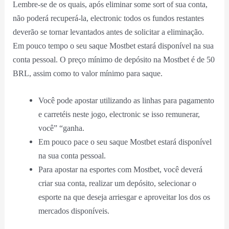
Lembre-se de os quais, após eliminar some sort of sua conta,
não poderá recuperá-la, electronic todos os fundos restantes
deverão se tornar levantados antes de solicitar a eliminação.
Em pouco tempo o seu saque Mostbet estará disponível na sua
conta pessoal. O preço mínimo de depósito na Mostbet é de 50
BRL, assim como to valor mínimo para saque.
Você pode apostar utilizando as linhas para pagamento
e carretéis neste jogo, electronic se isso remunerar,
você” “ganha.
Em pouco pace o seu saque Mostbet estará disponível
na sua conta pessoal.
Para apostar na esportes com Mostbet, você deverá
criar sua conta, realizar um depósito, selecionar o
esporte na que deseja arriesgar e aproveitar los dos os
mercados disponíveis.