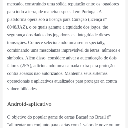
mercado, construindo uma sólida reputação entre os jogadores
para todo a terra, de maneira especial em Portugal. A
plataforma opera sob a licença para Curaçao (licença nº
8048/JAZ), o os quais garante a equidade dos jogos, the
segurança dos dados dos jogadores e a integridade dieses
transações. Comece selecionando uma senha specialty,
combinando uma mescolanza imprevisível de letras, números e
símbolos. Além disso, considere ativar a autenticação de dois
fatores (2FA), adicionando uma camada extra para proteção
contra acessos não autorizados. Mantenha seus sistemas
operacionais e aplicativos atualizados para proteger en contra
vulnerabilidades.
Android-aplicativo
O objetivo do popular game de cartas Bacará no Brasil é”
“alimentar um conjunto para cartas com 1 valor de nove ou um