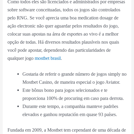
Como todos eles são licenciados e administrados por empresas
sobre software conceituadas, todos os jogos são controlados
pelo RNG. Se você aprecia uma boa medication dosage de
ação electronic não quer aguardar pelos resultados do jogo,
colocar suas apostas na área de esportes ao vivo é a melhor
opção de todas. Há diversos resultados plausíveis nos quais
você pode apostar, dependendo das particularidades de
qualquer jogo
mostbet brasil
.
Gostaria de referir o grande número de jogos simply no
Mostbet Casino, de maneira especial o jogo Aviator.
Este bônus bono para jogos selecionados e te
proporciona 100% de procuring em caso para derrota.
Durante este tempo, a companhia manteve padrões
elevados e ganhou reputación em quase 93 países.
Fundada em 2009, a Mostbet tem cependant de uma década de