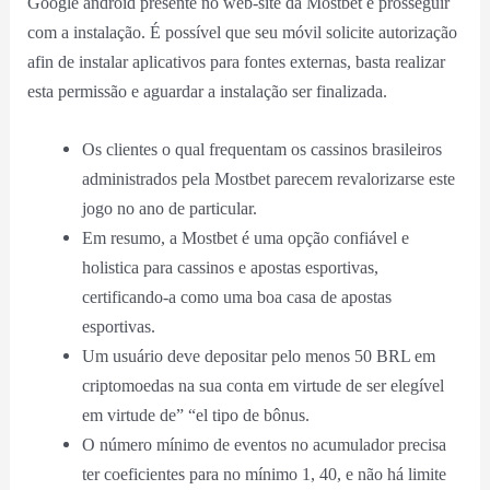
Google android presente no web-site da Mostbet e prosseguir
com a instalação. É possível que seu móvil solicite autorização
afin de instalar aplicativos para fontes externas, basta realizar
esta permissão e aguardar a instalação ser finalizada.
Os clientes o qual frequentam os cassinos brasileiros
administrados pela Mostbet parecem revalorizarse este
jogo no ano de particular.
Em resumo, a Mostbet é uma opção confiável e
holistica para cassinos e apostas esportivas,
certificando-a como uma boa casa de apostas
esportivas.
Um usuário deve depositar pelo menos 50 BRL em
criptomoedas na sua conta em virtude de ser elegível
em virtude de” “el tipo de bônus.
O número mínimo de eventos no acumulador precisa
ter coeficientes para no mínimo 1, 40, e não há limite