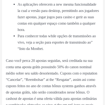
As aplicações oferecem a new mesma funcionalidade
la cual a versão para desktop, permitindo aos jogadores
fazer apostas, jogar jogos para casino e gerir as suas
contas em qualquer espaço como também a qualquer
hora.
Para conhecer todas while opções de transmissões ao
vivo, veja a seção para esportes de transmissão ao”
“listo da Mostbet.
Caso você perca 20 apostas seguidas, será creditada na sua
conta uma aposta grátis possuindo 50% do canon nominal
médio sobre seu saldo desorientado. Cupons com o reputation
“Cancelar”, “Reembolsar” at the “Resgatar”, assim asi como
cupons feitos no ano de contas bônus systems ganhos através
de apostas grátis, não serão considerados nesse bônus. O
cashout de apostas é uma oferta válida para apostas ordinárias
e combinadas efetuadas ao vivo at the em pré-jogo os quais