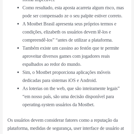
Como resultado, esta aposta acarreta algum risco, mas
pode ser compensado ze o seu palpite estiver correto.
A Mostbet Brasil apresenta seus próprios termos e
condições, elizabeth os usuários devem lê-los e
compreendê-los” “antes de utilizar a plataforma.
Também existe um cassino ao festón que te permite
aproveitar diversos games com jogadores reais
espalhados ao redor do mundo.
Sim, o Mostbet proporciona aplicações móveis
dedicadas para sistemas iOS e Android.
As loterias on the web, que são inteiramente legais”
“em nosso país, são uma decisão disponível para
operating-system usuários da Mostbet.
Os usuários devem considerar fatores como a reputação da
plataforma, medidas de segurança, user interface de usuário at