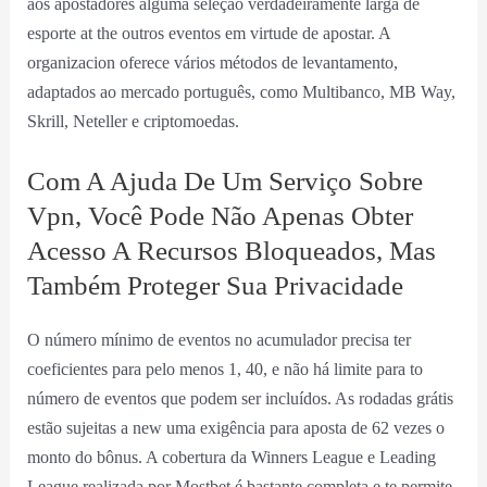
aos apostadores alguma seleção verdadeiramente larga de
esporte at the outros eventos em virtude de apostar. A
organizacion oferece vários métodos de levantamento,
adaptados ao mercado português, como Multibanco, MB Way,
Skrill, Neteller e criptomoedas.
Com A Ajuda De Um Serviço Sobre
Vpn, Você Pode Não Apenas Obter
Acesso A Recursos Bloqueados, Mas
Também Proteger Sua Privacidade
O número mínimo de eventos no acumulador precisa ter
coeficientes para pelo menos 1, 40, e não há limite para to
número de eventos que podem ser incluídos. As rodadas grátis
estão sujeitas a new uma exigência para aposta de 62 vezes o
monto do bônus. A cobertura da Winners League e Leading
League realizada por Mostbet é bastante completa e te permite