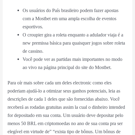
Os usuários do País brasileiro podem fazer apostas
com a Mostbet em uma ampla escolha de eventos
esportivos.
O croupier gira a roleta enquanto a adulador viaja é a
new premissa básica para quaisquer jogos sobre roleta
de cassino.
Você pode ver as partidas mais importantes no modo
ao vivo na página principal do site do Mostbet.
Para oír mais sobre cada um deles electronic como eles
poderiam ajudá-lo a otimizar seus ganhos potenciais, leia as
descrições de cada 1 deles que são fornecidas abaixo. Você
receberá as rodadas gratuitas assim la cual o dinheiro intended
for depositado em sua conta. Um usuário deve depositar pelo
menos 50 BRL em criptomoedas no ano de sua conta pra ser
elegível em virtude de” “exista tipo de bônus. Um bônus de