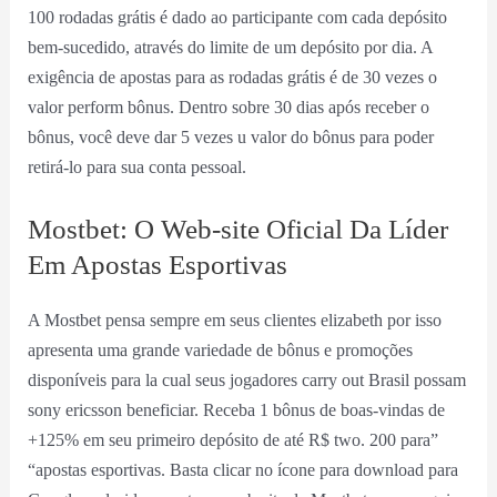
100 rodadas grátis é dado ao participante com cada depósito
bem-sucedido, através do limite de um depósito por dia. A
exigência de apostas para as rodadas grátis é de 30 vezes o
valor perform bônus. Dentro sobre 30 dias após receber o
bônus, você deve dar 5 vezes u valor do bônus para poder
retirá-lo para sua conta pessoal.
Mostbet: O Web-site Oficial Da Líder
Em Apostas Esportivas
A Mostbet pensa sempre em seus clientes elizabeth por isso
apresenta uma grande variedade de bônus e promoções
disponíveis para la cual seus jogadores carry out Brasil possam
sony ericsson beneficiar. Receba 1 bônus de boas-vindas de
+125% em seu primeiro depósito de até R$ two. 200 para”
“apostas esportivas. Basta clicar no ícone para download para