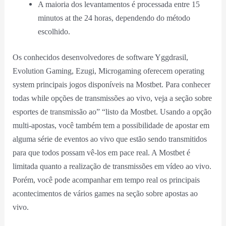
A maioria dos levantamentos é processada entre 15
minutos at the 24 horas, dependendo do método
escolhido.
Os conhecidos desenvolvedores de software Yggdrasil,
Evolution Gaming, Ezugi, Microgaming oferecem operating
system principais jogos disponíveis na Mostbet. Para conhecer
todas while opções de transmissões ao vivo, veja a seção sobre
esportes de transmissão ao” “listo da Mostbet. Usando a opção
multi-apostas, você também tem a possibilidade de apostar em
alguma série de eventos ao vivo que estão sendo transmitidos
para que todos possam vê-los em pace real. A Mostbet é
limitada quanto a realização de transmissões em vídeo ao vivo.
Porém, você pode acompanhar em tempo real os principais
acontecimentos de vários games na seção sobre apostas ao
vivo.