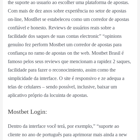
the suporte ao usuario ao escolher uma plataforma de apostas.
Com mais de dez anos sobre experiência no setor de apostas
on-line, MostBet se estabeleceu como um corredor de apostas
confiável e honesto. Reviews de usuários reais sobre a
facilidade dos saques de suas contas electronic” “opinions
genuíno fez perform Mostbet um corredor de apostas para
confiança no ramo de apostas on the web. Mostbet Brasil é
famoso pelos seus reviews que mencionam a rapidez 2 saques,
facilidade para fazer o reconocimiento, assim como the
simplicidade da interface. O site é responsivo e ze adequa a
telas de celulares – sendo possível, inclusive, baixar um
aplicativo próprio da locuinta de apostas.
Mostbet Login:
Dentro da interface você terá, por exemplo,” “suporte ao
cliente no ano de português para aprimorar mais ainda a new