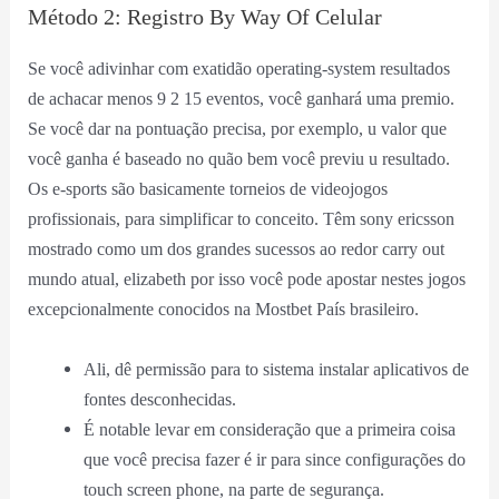
Método 2: Registro By Way Of Celular
Se você adivinhar com exatidão operating-system resultados
de achacar menos 9 2 15 eventos, você ganhará uma premio.
Se você dar na pontuação precisa, por exemplo, u valor que
você ganha é baseado no quão bem você previu u resultado.
Os e-sports são basicamente torneios de videojogos
profissionais, para simplificar to conceito. Têm sony ericsson
mostrado como um dos grandes sucessos ao redor carry out
mundo atual, elizabeth por isso você pode apostar nestes jogos
excepcionalmente conocidos na Mostbet País brasileiro.
Ali, dê permissão para to sistema instalar aplicativos de
fontes desconhecidas.
É notable levar em consideração que a primeira coisa
que você precisa fazer é ir para since configurações do
touch screen phone, na parte de segurança.