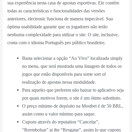
sua experiência nesta casa de apostas esportivas. Ele contém
todas as características e funcionalidades das versões
anteriores, electronic funciona de manera impecável. Sua
óptima usabilidade garante que os jogadores não terão
nenhuma complexidade para utilizar o site. O site, inclusive,
conta com o idioma Português pro público brasileiro.
Basta selecionar a opção “Ao Vivo” localizada simply
no menu, que será mostrada uma listagem de todos os
jogos que estão disponíveis para some sort of
realização de apostas nessa modalidade.
Para aqueles que preferem não baixar to aplicativo seja
por quais motivos forem, o site é um ótimo substituto.
O preço mínimo de depósito na Mostbet é de 50 BRL,
assim como u valor mínimo para saque.
Cupons através do reputation “Cancelar”,
“Reembolsar” at the “Resgatar”, assim lo que cupons