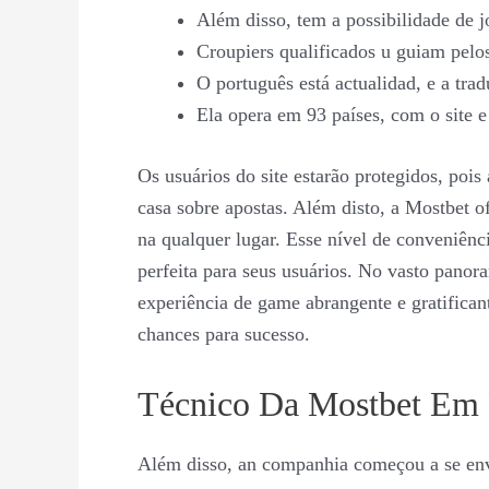
Além disso, tem a possibilidade de 
Croupiers qualificados u guiam pelo
O português está actualidad, e a tra
Ela opera em 93 países, com o site e 
Os usuários do site estarão protegidos, poi
casa sobre apostas. Além disto, a Mostbet o
na qualquer lugar. Esse nível de conveniên
perfeita para seus usuários. No vasto panor
experiência de game abrangente e gratifica
chances para sucesso.
Técnico Da Mostbet Em 
Além disso, an companhia começou a se envo