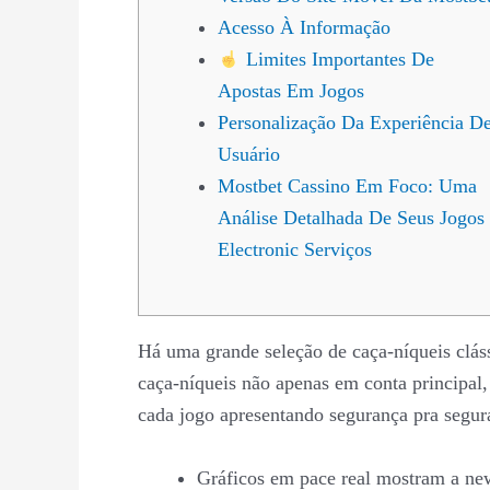
Acesso À Informação
Limites Importantes De
Apostas Em Jogos
Personalização Da Experiência D
Usuário
Mostbet Cassino Em Foco: Uma
Análise Detalhada De Seus Jogos
Electronic Serviços
Há uma grande seleção de caça-níqueis cláss
caça-níqueis não apenas em conta principal
cada jogo apresentando segurança pra segur
Gráficos em pace real mostram a new 