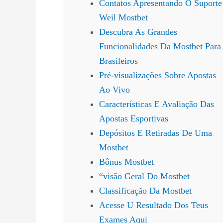
Contatos Apresentando O Suporte
Weil Mostbet
Descubra As Grandes
Funcionalidades Da Mostbet Para
Brasileiros
Pré-visualizações Sobre Apostas
Ao Vivo
Características E Avaliação Das
Apostas Esportivas
Depósitos E Retiradas De Uma
Mostbet
Bônus Mostbet
“visão Geral Do Mostbet
Classificação Da Mostbet
Acesse U Resultado Dos Teus
Exames Aqui