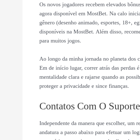
Os novos jogadores recebem elevados bônus 
agora disponível em MostBet. Na calo inicia
gênero (desenho animado, esportes, 18+, egí
disponíveis na MostBet. Além disso, recome
para muitos jogos.
Ao longo da minha jornada no planeta dos ca
Em de início lugar, correr atrás das perda
mentalidade clara e rajarse quando as possib
proteger a privacidade e since finanças.
Contatos Com O Suporte
Independente da manera que escolher, um re
andatura a passo abaixo para efetuar um log