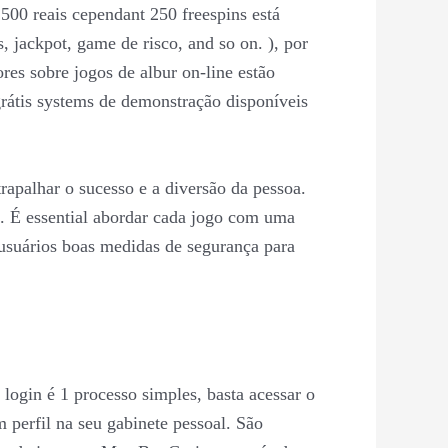
500 reais cependant 250 freespins está
 jackpot, game de risco, and so on. ), por
res sobre jogos de albur on-line estão
rátis systems de demonstração disponíveis
apalhar o sucesso e a diversão da pessoa.
e. É essential abordar cada jogo com uma
s usuários boas medidas de segurança para
ogin é 1 processo simples, basta acessar o
 perfil na seu gabinete pessoal. São