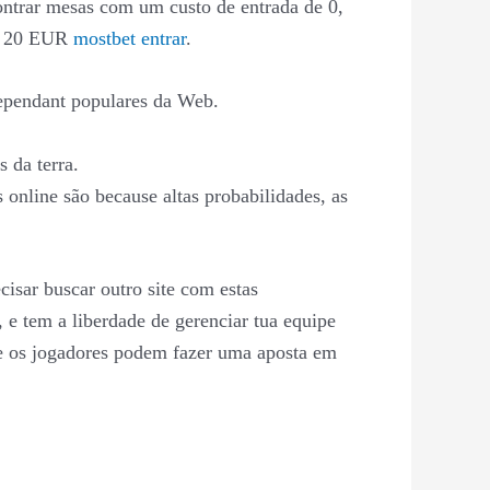
contrar mesas com um custo de entrada de 0,
ew 20 EUR
mostbet entrar
.
cependant populares da Web.
 da terra.
 online são because altas probabilidades, as
cisar buscar outro site com estas
 e tem a liberdade de gerenciar tua equipe
 e os jogadores podem fazer uma aposta em