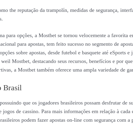
mo the reputação da trampolín, medidas de segurança, interfa
s.
 para opções, a Mostbet se tornou velocemente a favorita entr
ional para apostas, tem feito sucesso no segmento de apostas 
ções sobre apostas, desde futebol e basquete até eSports e j
 weil Mostbet, destacando seus recursos, benefícios e por que
ortivas, a Mostbet também oferece uma ampla variedade de g
 Brasil
m possuindo que os jogadores brasileiros possam desfrutar 
os de cassino. Para mais informações em relação à cada car
brasileiros podem fazer apostas on-line com segurança com a 