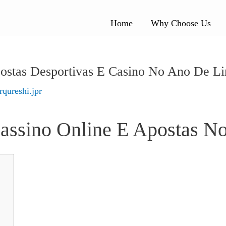
Home
Why Choose Us
ostas Desportivas E Casino No Ano De Li
rqureshi.jpr
Cassino Online E Apostas No