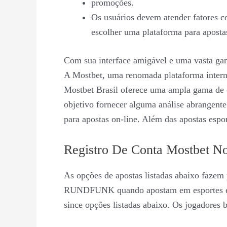
promoções.
Os usuários devem atender fatores co
escolher uma plataforma para aposta
Com sua interface amigável e uma vasta gama
A Mostbet, uma renomada plataforma internac
Mostbet Brasil oferece uma ampla gama de op
objetivo fornecer alguma análise abrangente
para apostas on-line. Além das apostas esp
Registro De Conta Mostbet No
As opções de apostas listadas abaixo faze
RUNDFUNK quando apostam em esportes e jog
since opções listadas abaixo. Os jogadores 