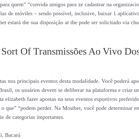
ara quem” “convida amigos para ze cadastrar na organizacio
elas de móviles – sendo possível, inclusive, baixar 1 aplicati
et estará the sua disposição at the pode ser solicitado via ch
e Sort Of Transmissões Ao Vivo D
stas nos principais eventos desta modalidade. Você poderá ap
Brasil, os usuários devem se deliberar na plataforma e criar u
 elizabeth fazer apostas na seus eventos esportivos preferido
s o que” “podem perder. Na Mostbet, você pode determinar en
ie de categorias importantes.
6, Bacará