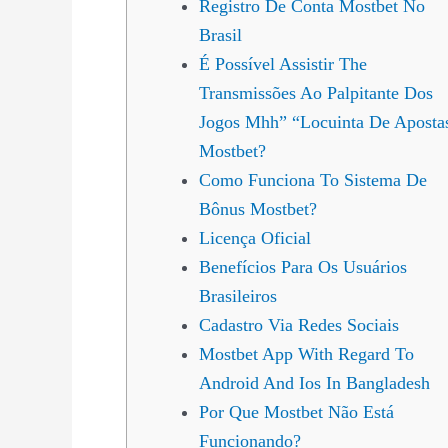
Registro De Conta Mostbet No
Brasil
É Possível Assistir The
Transmissões Ao Palpitante Dos
Jogos Mhh” “Locuinta De Aposta
Mostbet?
Como Funciona To Sistema De
Bônus Mostbet?
Licença Oficial
Benefícios Para Os Usuários
Brasileiros
Cadastro Via Redes Sociais
Mostbet App With Regard To
Android And Ios In Bangladesh
Por Que Mostbet Não Está
Funcionando?