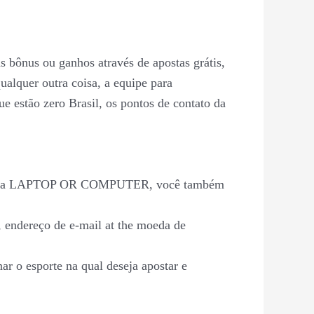
 bônus ou ganhos através de apostas grátis,
ualquer outra coisa, a equipe para
e estão zero Brasil, os pontos de contato da
rsão para LAPTOP OR COMPUTER, você também
, endereço de e-mail at the moeda de
ar o esporte na qual deseja apostar e