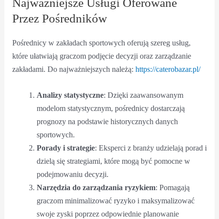
Najważniejsze Usługi Oferowane
Przez Pośredników
Pośrednicy w zakładach sportowych oferują szereg usług,
które ułatwiają graczom podjęcie decyzji oraz zarządzanie
zakładami. Do najważniejszych należą:
https://caterobazar.pl/
Analizy statystyczne
: Dzięki zaawansowanym
modelom statystycznym, pośrednicy dostarczają
prognozy na podstawie historycznych danych
sportowych.
Porady i strategie
: Eksperci z branży udzielają porad i
dzielą się strategiami, które mogą być pomocne w
podejmowaniu decyzji.
Narzędzia do zarządzania ryzykiem
: Pomagają
graczom minimalizować ryzyko i maksymalizować
swoje zyski poprzez odpowiednie planowanie