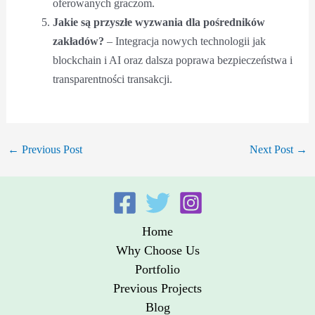
oferowanych graczom.
Jakie są przyszłe wyzwania dla pośredników
zakładów?
– Integracja nowych technologii jak
blockchain i AI oraz dalsza poprawa bezpieczeństwa i
transparentności transakcji.
←
Previous Post
Next Post
→
Home
Why Choose Us
Portfolio
Previous Projects
Blog