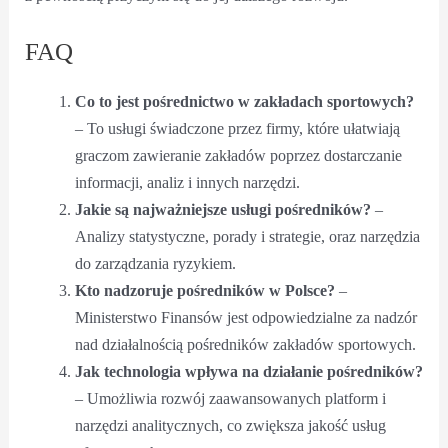
FAQ
Co to jest pośrednictwo w zakładach sportowych?
– To usługi świadczone przez firmy, które ułatwiają
graczom zawieranie zakładów poprzez dostarczanie
informacji, analiz i innych narzędzi.
Jakie są najważniejsze usługi pośredników?
–
Analizy statystyczne, porady i strategie, oraz narzędzia
do zarządzania ryzykiem.
Kto nadzoruje pośredników w Polsce?
–
Ministerstwo Finansów jest odpowiedzialne za nadzór
nad działalnością pośredników zakładów sportowych.
Jak technologia wpływa na działanie pośredników?
– Umożliwia rozwój zaawansowanych platform i
narzędzi analitycznych, co zwiększa jakość usług