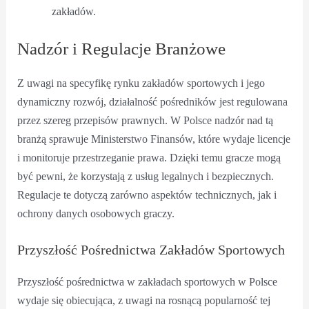
zakładów.
Nadzór i Regulacje Branżowe
Z uwagi na specyfikę rynku zakładów sportowych i jego
dynamiczny rozwój, działalność pośredników jest regulowana
przez szereg przepisów prawnych. W Polsce nadzór nad tą
branżą sprawuje Ministerstwo Finansów, które wydaje licencje
i monitoruje przestrzeganie prawa. Dzięki temu gracze mogą
być pewni, że korzystają z usług legalnych i bezpiecznych.
Regulacje te dotyczą zarówno aspektów technicznych, jak i
ochrony danych osobowych graczy.
Przyszłość Pośrednictwa Zakładów Sportowych
Przyszłość pośrednictwa w zakładach sportowych w Polsce
wydaje się obiecująca, z uwagi na rosnącą popularność tej