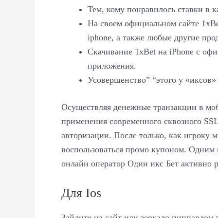
Тем, кому понравилось ставки в к
На своем официальном сайте 1xBe
iphone, а также любые другие про
Скачивание 1xBet на iPhone с оф
приложения.
Усовершенство” “этого у «иксов»
Осуществляя денежные транзакции в моб
применения современного сквозного SS
авторизации. После только, как игроку м
воспользоваться промо купоном. Одним 
онлайн оператор Один икс Бет активно р
Для Ios
Зайдите на сайт или зеркало пиппардом 