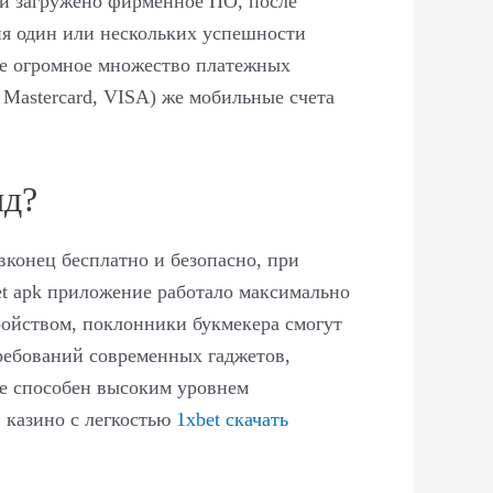
ки загружено фирменное ПО, после
ния один или нескольких успешности
кже огромное множество платежных
Mastercard, VISA) же мобильные счета
ид?
вконец бесплатно и безопасно, при
et apk приложение работало максимально
ойством, поклонники букмекера смогут
требований современных гаджетов,
ne способен высоким уровнем
в казино с легкостью
1xbet скачать