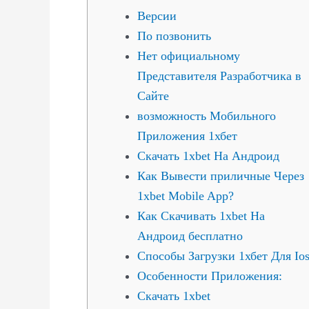
Версии
По позвонить
Нет официальному
Представителя Разработчика в
Сайте
возможность Мобильного
Приложения 1хбет
Скачать 1xbet На Андроид
Как Вывести приличные Через
1xbet Mobile App?
Как Скачивать 1xbet На
Андроид бесплатно
Способы Загрузки 1хбет Для Io
Особенности Приложения:
Скачать 1xbet