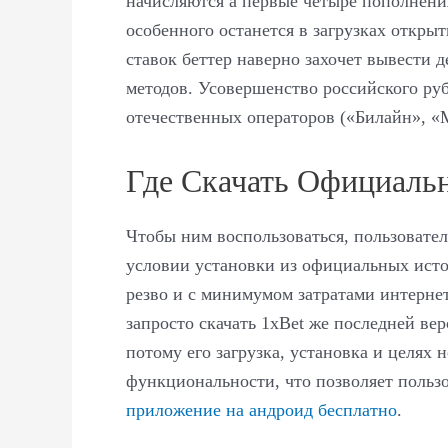
начисляются а первые четыре пополнени
особенного останется в загрузках откры
ставок беттер наверно захочет вывести 
методов. Усовершенство российского руб
отечественных операторов («Билайн», «М
Где Скачать Официаль
Чтобы ним воспользоваться, пользовател
условии установки из официальных исто
резво и с минимумом затратами интерне
запросто скачать 1xBet же последней ве
потому его загрузка, установка и целях
функциональности, что позволяет пользо
приложение на андроид бесплатно
.