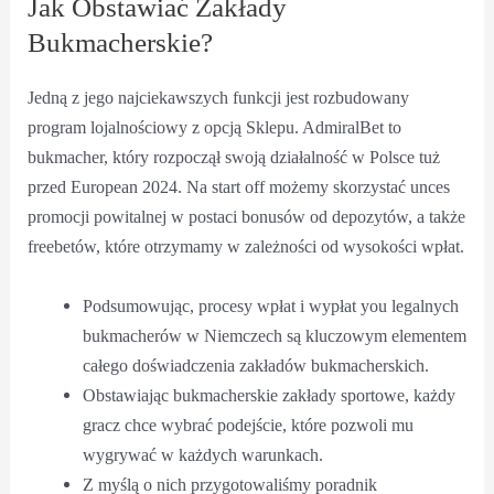
Jak Obstawiać Zakłady
Bukmacherskie?
Jedną z jego najciekawszych funkcji jest rozbudowany
program lojalnościowy z opcją Sklepu. AdmiralBet to
bukmacher, który rozpoczął swoją działalność w Polsce tuż
przed European 2024. Na start off możemy skorzystać unces
promocji powitalnej w postaci bonusów od depozytów, a także
freebetów, które otrzymamy w zależności od wysokości wpłat.
Podsumowując, procesy wpłat i wypłat you legalnych
bukmacherów w Niemczech są kluczowym elementem
całego doświadczenia zakładów bukmacherskich.
Obstawiając bukmacherskie zakłady sportowe, każdy
gracz chce wybrać podejście, które pozwoli mu
wygrywać w każdych warunkach.
Z myślą o nich przygotowaliśmy poradnik