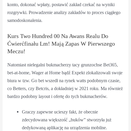
konto, dokonać wpłaty, postawić zakład czekać na wyniki
rozgrywki. Prowadzenie analizy zakładów to proces ciągłego
samodoskonalenia.
Kurs Two Hundred 00 Na Awans Realu Do
Ćwierćfinału Lm! Mają Zapas W Pierwszego
Meczu!
Natomiast nielegalni bukmacherzy tacy grunzochse Bet365,
bet-at-home, Wager at Home bądź Expekt zlokalizowali swoje
biura w tzw. Go bet wszedł na rynek watts podobnym czasie,
co Betters, czy Betcris, a dokładniej w 2021 roku. Ma również
bardzo podobny layout i ofertę do tych bukmacherów.
Graczy zapewne ucieszy fakt, że obecnie
zdecydowana większość „buków” stworzyła już
dedykowaną aplikację na urządzenia mobilne.