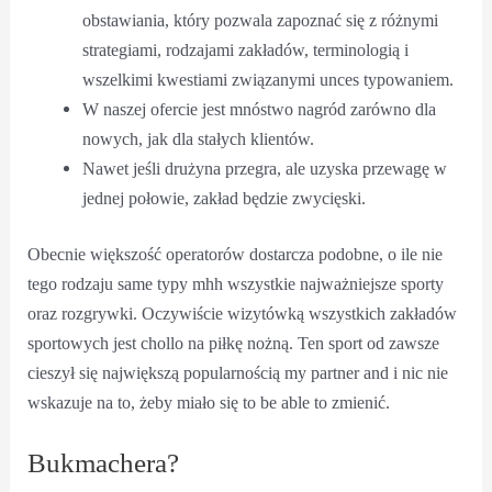
obstawiania, który pozwala zapoznać się z różnymi
strategiami, rodzajami zakładów, terminologią i
wszelkimi kwestiami związanymi unces typowaniem.
W naszej ofercie jest mnóstwo nagród zarówno dla
nowych, jak dla stałych klientów.
Nawet jeśli drużyna przegra, ale uzyska przewagę w
jednej połowie, zakład będzie zwycięski.
Obecnie większość operatorów dostarcza podobne, o ile nie
tego rodzaju same typy mhh wszystkie najważniejsze sporty
oraz rozgrywki. Oczywiście wizytówką wszystkich zakładów
sportowych jest chollo na piłkę nożną. Ten sport od zawsze
cieszył się największą popularnością my partner and i nic nie
wskazuje na to, żeby miało się to be able to zmienić.
Bukmachera?