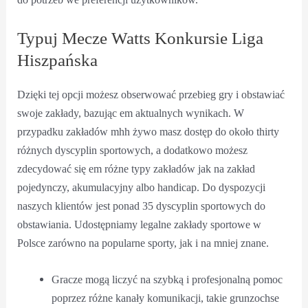
Typuj Mecze Watts Konkursie Liga
Hiszpańska
Dzięki tej opcji możesz obserwować przebieg gry i obstawiać
swoje zakłady, bazując em aktualnych wynikach. W
przypadku zakładów mhh żywo masz dostęp do około thirty
różnych dyscyplin sportowych, a dodatkowo możesz
zdecydować się em różne typy zakładów jak na zakład
pojedynczy, akumulacyjny albo handicap. Do dyspozycji
naszych klientów jest ponad 35 dyscyplin sportowych do
obstawiania. Udostępniamy legalne zakłady sportowe w
Polsce zarówno na popularne sporty, jak i na mniej znane.
Gracze mogą liczyć na szybką i profesjonalną pomoc
poprzez różne kanały komunikacji, takie grunzochse