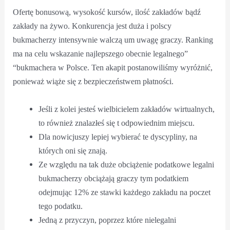
Ofertę bonusową, wysokość kursów, ilość zakładów bądź
zakłady na żywo. Konkurencja jest duża i polscy
bukmacherzy intensywnie walczą um uwagę graczy. Ranking
ma na celu wskazanie najlepszego obecnie legalnego”
“bukmachera w Polsce. Ten akapit postanowiliśmy wyróżnić,
ponieważ wiąże się z bezpieczeństwem płatności.
Jeśli z kolei jesteś wielbicielem zakładów wirtualnych,
to również znalazłeś się t odpowiednim miejscu.
Dla nowicjuszy lepiej wybierać te dyscypliny, na
których oni się znają.
Ze względu na tak duże obciążenie podatkowe legalni
bukmacherzy obciążają graczy tym podatkiem
odejmując 12% ze stawki każdego zakładu na poczet
tego podatku.
Jedną z przyczyn, poprzez które nielegalni