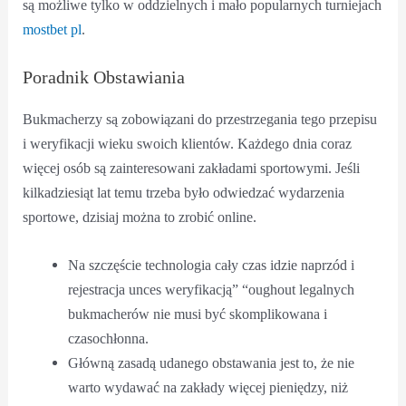
są możliwe tylko w oddzielnych i mało popularnych turniejach
mostbet pl
.
Poradnik Obstawiania
Bukmacherzy są zobowiązani do przestrzegania tego przepisu
i weryfikacji wieku swoich klientów. Każdego dnia coraz
więcej osób są zainteresowani zakładami sportowymi. Jeśli
kilkadziesiąt lat temu trzeba było odwiedzać wydarzenia
sportowe, dzisiaj można to zrobić online.
Na szczęście technologia cały czas idzie naprzód i
rejestracja unces weryfikacją” “oughout legalnych
bukmacherów nie musi być skomplikowana i
czasochłonna.
Główną zasadą udanego obstawania jest to, że nie
warto wydawać na zakłady więcej pieniędzy, niż