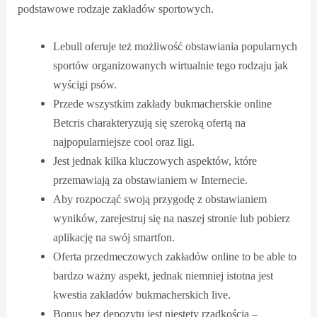
podstawowe rodzaje zakładów sportowych.
Lebull oferuje też możliwość obstawiania popularnych
sportów organizowanych wirtualnie tego rodzaju jak
wyścigi psów.
Przede wszystkim zakłady bukmacherskie online
Betcris charakteryzują się szeroką ofertą na
najpopularniejsze cool oraz ligi.
Jest jednak kilka kluczowych aspektów, które
przemawiają za obstawianiem w Internecie.
Aby rozpocząć swoją przygodę z obstawianiem
wyników, zarejestruj się na naszej stronie lub pobierz
aplikację na swój smartfon.
Oferta przedmeczowych zakładów online to be able to
bardzo ważny aspekt, jednak niemniej istotna jest
kwestia zakładów bukmacherskich live.
Bonus bez depozytu jest niestety rzadkością –