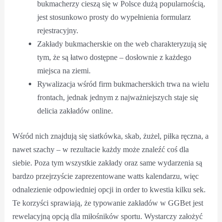
bukmacherzy cieszą się w Polsce dużą popularnością,
jest stosunkowo prosty do wypełnienia formularz
rejestracyjny.
Zakłady bukmacherskie on the web charakteryzują się
tym, że są łatwo dostępne – dosłownie z każdego
miejsca na ziemi.
Rywalizacja wśród firm bukmacherskich trwa na wielu
frontach, jednak jednym z najważniejszych staje się
delicia zakładów online.
Wśród nich znajdują się siatkówka, skab, żużel, piłka ręczna, a
nawet szachy – w rezultacie każdy może znaleźć coś dla
siebie. Poza tym wszystkie zakłady oraz same wydarzenia są
bardzo przejrzyście zaprezentowane watts kalendarzu, więc
odnalezienie odpowiedniej opcji in order to kwestia kilku sek.
Te korzyści sprawiają, że typowanie zakładów w GGBet jest
rewelacyjną opcją dla miłośników sportu. Wystarczy założyć