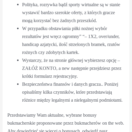
Polityka, rozrywka bądź sporty wirtualne są w stanie
wystawić bardzo szerokie oferty, z których gracze
mogą korzystać bez żadnych przeszkód.
W przypadku obstawiania piłki nożnej wybór
rezultatów jest wręcz ogromny” “– 1X2, over/under,
handicap azjatycki, ilość strzelonych bramek, rzutów
rożnych czy zdobytych kartek.
Wystarczy, że na stronie głównej wybierzesz opcję –
ZAŁÓŻ KONTO, a new następnie przejdziesz przez
krótki formularz rejestracyjny.
Bezpieczeństwa finansów i danych gracza.. Poniżej
opisaliśmy kilka czynników, które przedstawiają
różnice między legalnymi a nielegalnymi podmiotami.
Przedstawiamy Wam aktualne, wybrane bonusy
bukmacherskie proponowane przez bukmacherów on the web.
Aby dowiedzieć się więcej o bonusach, odwiedź nasz