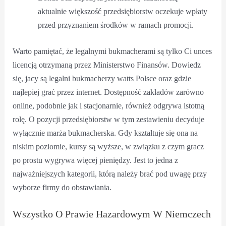
aktualnie większość przedsiębiorstw oczekuje wpłaty
przed przyznaniem środków w ramach promocji.
Warto pamiętać, że legalnymi bukmacherami są tylko Ci unces
licencją otrzymaną przez Ministerstwo Finansów. Dowiedz
się, jacy są legalni bukmacherzy watts Polsce oraz gdzie
najlepiej grać przez internet. Dostępność zakładów zarówno
online, podobnie jak i stacjonarnie, również odgrywa istotną
rolę. O pozycji przedsiębiorstw w tym zestawieniu decyduje
wyłącznie marża bukmacherska. Gdy kształtuje się ona na
niskim poziomie, kursy są wyższe, w związku z czym gracz
po prostu wygrywa więcej pieniędzy. Jest to jedna z
najważniejszych kategorii, którą należy brać pod uwagę przy
wyborze firmy do obstawiania.
Wszystko O Prawie Hazardowym W Niemczech