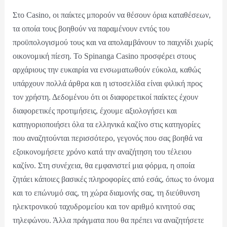
Στο Casino, οι παίκτες μπορούν να θέσουν όρια καταθέσεων,
τα οποία τους βοηθούν να παραμένουν εντός του
προϋπολογισμού τους και να απολαμβάνουν το παιχνίδι χωρίς
οικονομική πίεση. Το Spinanga Casino προσφέρει στους
αρχάριους την ευκαιρία να ενσωματωθούν εύκολα, καθώς
υπάρχουν πολλά άρθρα και η ιστοσελίδα είναι φιλική προς
τον χρήστη. Δεδομένου ότι οι διαφορετικοί παίκτες έχουν
διαφορετικές προτιμήσεις, έχουμε αξιολογήσει και
κατηγοριοποιήσει όλα τα ελληνικά καζίνο στις κατηγορίες
που αναζητούνται περισσότερο, γεγονός που σας βοηθά να
εξοικονομήσετε χρόνο κατά την αναζήτηση του τέλειου
καζίνο. Στη συνέχεια, θα εμφανιστεί μια φόρμα, η οποία
ζητάει κάποιες βασικές πληροφορίες από εσάς, όπως το όνομα
και το επώνυμό σας, τη χώρα διαμονής σας, τη διεύθυνση
ηλεκτρονικού ταχυδρομείου και τον αριθμό κινητού σας
τηλεφώνου. Άλλα πράγματα που θα πρέπει να αναζητήσετε