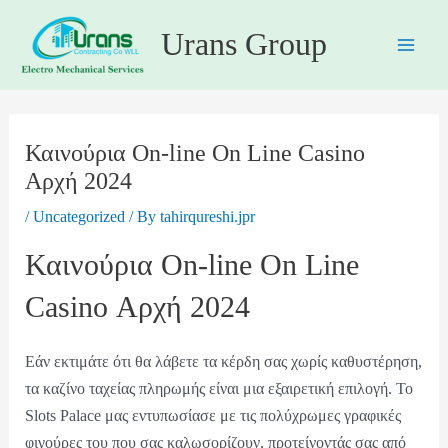
Skip
Post
Main
Urans Group
to
navigation
Men
content
Καινούρια On-line On Line Casino
Αρχή 2024
/
Uncategorized
/ By
tahirqureshi.jpr
Καινούρια On-line On Line
Casino Αρχή 2024
Εάν εκτιμάτε ότι θα λάβετε τα κέρδη σας χωρίς καθυστέρηση,
τα καζίνο ταχείας πληρωμής είναι μια εξαιρετική επιλογή. Το
Slots Palace μας εντυπωσίασε με τις πολύχρωμες γραφικές
φιγούρες του που σας καλωσορίζουν, προτείνοντάς σας από