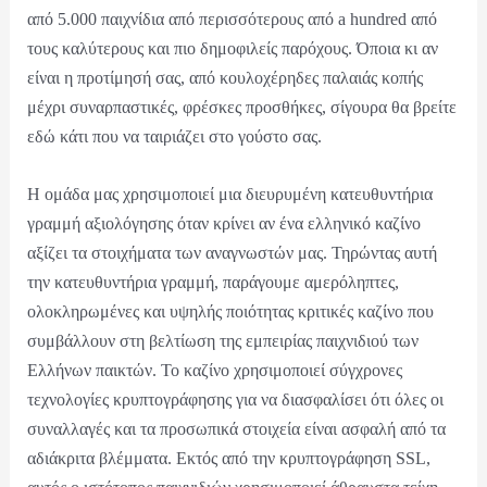
από 5.000 παιχνίδια από περισσότερους από a hundred από
τους καλύτερους και πιο δημοφιλείς παρόχους. Όποια κι αν
είναι η προτίμησή σας, από κουλοχέρηδες παλαιάς κοπής
μέχρι συναρπαστικές, φρέσκες προσθήκες, σίγουρα θα βρείτε
εδώ κάτι που να ταιριάζει στο γούστο σας.
Η ομάδα μας χρησιμοποιεί μια διευρυμένη κατευθυντήρια
γραμμή αξιολόγησης όταν κρίνει αν ένα ελληνικό καζίνο
αξίζει τα στοιχήματα των αναγνωστών μας. Τηρώντας αυτή
την κατευθυντήρια γραμμή, παράγουμε αμερόληπτες,
ολοκληρωμένες και υψηλής ποιότητας κριτικές καζίνο που
συμβάλλουν στη βελτίωση της εμπειρίας παιχνιδιού των
Ελλήνων παικτών. Το καζίνο χρησιμοποιεί σύγχρονες
τεχνολογίες κρυπτογράφησης για να διασφαλίσει ότι όλες οι
συναλλαγές και τα προσωπικά στοιχεία είναι ασφαλή από τα
αδιάκριτα βλέμματα. Εκτός από την κρυπτογράφηση SSL,