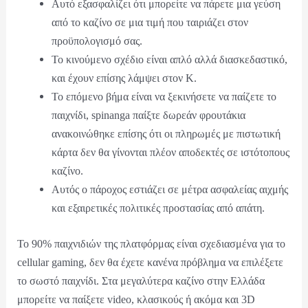
Αυτό εξασφαλίζει ότι μπορείτε να πάρετε μια γεύση
από το καζίνο σε μια τιμή που ταιριάζει στον
προϋπολογισμό σας.
Το κινούμενο σχέδιο είναι απλό αλλά διασκεδαστικό,
και έχουν επίσης λάμψει στον Κ.
Το επόμενο βήμα είναι να ξεκινήσετε να παίζετε το
παιχνίδι, spinanga παίξτε δωρεάν φρουτάκια
ανακοινώθηκε επίσης ότι οι πληρωμές με πιστωτική
κάρτα δεν θα γίνονται πλέον αποδεκτές σε ιστότοπους
καζίνο.
Αυτός ο πάροχος εστιάζει σε μέτρα ασφαλείας αιχμής
και εξαιρετικές πολιτικές προστασίας από απάτη.
Το 90% παιχνιδιών της πλατφόρμας είναι σχεδιασμένα για το
cellular gaming, δεν θα έχετε κανένα πρόβλημα να επιλέξετε
το σωστό παιχνίδι. Στα μεγαλύτερα καζίνο στην Ελλάδα
μπορείτε να παίξετε video, κλασικούς ή ακόμα και 3D