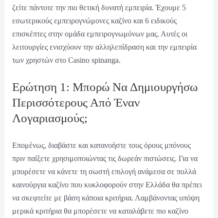
ζείτε πάντοτε την πιο θετική δυνατή εμπειρία. Έχουμε 5
εσωτερικούς εμπειρογνώμονες καζίνο και 6 ειδικούς
επισκέπτες στην ομάδα εμπειρογνωμόνων μας. Αυτές οι
λειτουργίες ενισχύουν την αλληλεπίδραση και την εμπειρία
των χρηστών στο Casino spinanga.
Ερώτηση 1: Μπορώ Να Δημιουργήσω
Περισσότερους Από Έναν
Λογαριασμούς;
Επομένως, διαβάστε και κατανοήστε τους όρους μπόνους
πριν παίξετε χρησιμοποιώντας τις δωρεάν πιστώσεις. Για να
μπορέσετε να κάνετε τη σωστή επιλογή ανάμεσα σε πολλά
καινούργια καζίνο που κυκλοφορούν στην Ελλάδα θα πρέπει
να σκεφτείτε με βάση κάποια κριτήρια. Λαμβάνοντας υπόψη
μερικά κριτήρια θα μπορέσετε να καταλάβετε πιο καζίνο