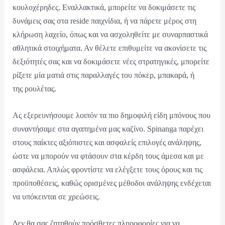
κουλοχέρηδες. Εναλλακτικά, μπορείτε να δοκιμάσετε τις
δυνάμεις σας στα reside παιχνίδια, ή να πάρετε μέρος στη
κλήρωση λαχείο, όπως και να ασχοληθείτε με συναρπαστικά
αθλητικά στοιχήματα. Αν θέλετε επιθυμείτε να ακονίσετε τις
δεξιότητές σας και να δοκιμάσετε νέες στρατηγικές, μπορείτε
ρίξετε μία ματιά στις παραλλαγές του πόκερ, μπακαρά, ή
της ρουλέτας.
Ας εξερευνήσουμε λοιπόν τα πιο δημοφιλή είδη μπόνους που
συναντήσαμε στα αγαπημένα μας καζίνο. Spinanga παρέχει
στους παίκτες αξιόπιστες και ασφαλείς επιλογές ανάληψης,
ώστε να μπορούν να φτάσουν στα κέρδη τους άμεσα και με
ασφάλεια. Απλώς φροντίστε να ελέγξετε τους όρους και τις
προϋποθέσεις, καθώς ορισμένες μέθοδοι ανάληψης ενδέχεται
να υπόκεινται σε χρεώσεις.
Δεν θα σας ζητηθούν πρόσθετες πληροφορίες για να