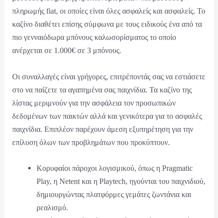
πληρωμής fiat, οι οποίες είναι όλες ασφαλείς και ασφαλείς. Το
καζίνο διαθέτει επίσης σύμφωνα με τους ειδικούς ένα από τα
πιο γενναιόδωρα μπόνους καλωσορίσματος το οποίο
ανέρχεται σε 1.000€ σε 3 μπόνους.
Οι συναλλαγές είναι γρήγορες, επιτρέποντάς σας να εστιάσετε
στο να παίζετε τα αγαπημένα σας παιχνίδια. Τα καζίνο της
λίστας μεριμνούν για την ασφάλεια τον προσωπικών
δεδομένων των παικτών αλλά και γενικότερα για το ασφαλές
παιχνίδια. Επιπλέον παρέχουν άμεση εξυπηρέτηση για την
επίλυση όλων των προβλημάτων που προκύπτουν.
Κορυφαίοι πάροχοι λογισμικού, όπως η Pragmatic
Play, η Netent και η Playtech, ηγούνται του παιχνιδιού,
δημιουργώντας πλατφόρμες γεμάτες ζωντάνια και
ρεαλισμό.