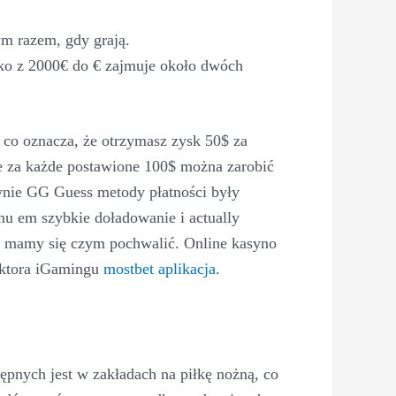
m razem, gdy grają.
tko z 2000€ do € zajmuje około dwóch
, co oznacza, że otrzymasz zysk 50$ za
e za każde postawione 100$ można zarobić
ynie GG Guess metody płatności były
mu em szybkie doładowanie i actually
 tu mamy się czym pochwalić. Online kasyno
ektora iGamingu
mostbet aplikacja
.
tępnych jest w zakładach na piłkę nożną, co