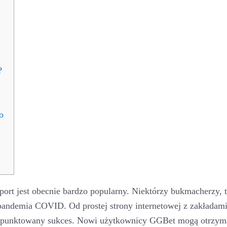
?
o
sport jest obecnie bardzo popularny. Niektórzy bukmacherzy, 
pandemia COVID. Od prostej strony internetowej z zakładami
t i punktowany sukces. Nowi użytkownicy GGBet mogą otrzy