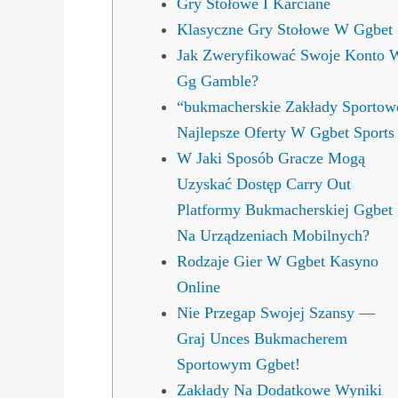
Gry Stołowe I Karciane
Klasyczne Gry Stołowe W Ggbet
Jak Zweryfikować Swoje Konto 
Gg Gamble?
“bukmacherskie Zakłady Sportow
Najlepsze Oferty W Ggbet Sports
W Jaki Sposób Gracze Mogą
Uzyskać Dostęp Carry Out
Platformy Bukmacherskiej Ggbet
Na Urządzeniach Mobilnych?
Rodzaje Gier W Ggbet Kasyno
Online
Nie Przegap Swojej Szansy —
Graj Unces Bukmacherem
Sportowym Ggbet!
Zakłady Na Dodatkowe Wyniki