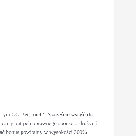
t tym GG Bet, mieli” “szczęście wsiąść do
 carry out pełnoprawnego sponsora drużyn i
mać bonus powitalny w wysokości 300%