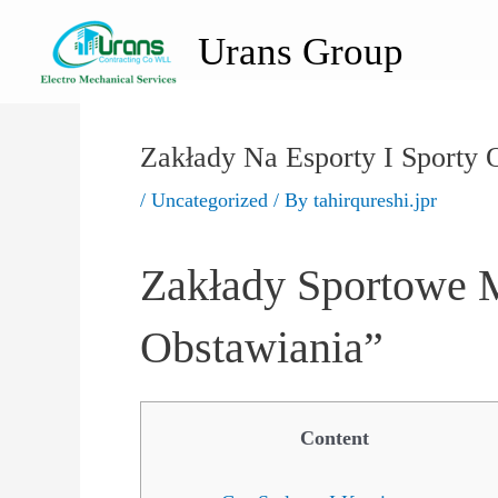
Skip
Post
Urans Group
to
navigation
content
Zakłady Na Esporty I Sporty 
/
Uncategorized
/ By
tahirqureshi.jpr
Zakłady Sportowe 
Obstawiania”
Content