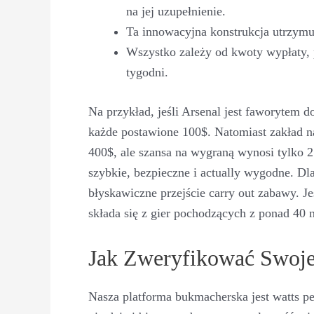
na jej uzupełnienie.
Ta innowacyjna konstrukcja utrzymu
Wszystko zależy od kwoty wypłaty, 
tygodni.
Na przykład, jeśli Arsenal jest faworytem 
każde postawione 100$. Natomiast zakład n
400$, ale szansa na wygraną wynosi tylko 
szybkie, bezpieczne i actually wygodne. Dl
błyskawiczne przejście carry out zabawy. J
składa się z gier pochodzących z ponad 4
Jak Zweryfikować Swoj
Nasza platforma bukmacherska jest watts peł