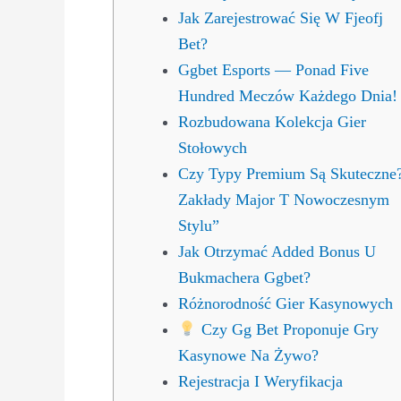
Jak Zarejestrować Się W Fjeofj
Bet?
Ggbet Esports — Ponad Five
Hundred Meczów Każdego Dnia!
Rozbudowana Kolekcja Gier
Stołowych
Czy Typy Premium Są Skuteczne
Zakłady Major T Nowoczesnym
Stylu”
Jak Otrzymać Added Bonus U
Bukmachera Ggbet?
Różnorodność Gier Kasynowych
Czy Gg Bet Proponuje Gry
Kasynowe Na Żywo?
Rejestracja I Weryfikacja