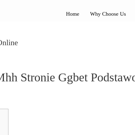
Home
Why Choose Us
Online
Mhh Stronie Ggbet Podstaw