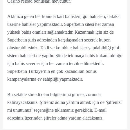
Casino reload bonusları mevcuttur.
Aklınıza gelen her konuda kart bahisleri, gol bahisleri, dakika
üzerine bahisler yapılmaktadır. Superbetin sitesi her zaman
yüksek bahis oranları sağlamaktadır. Kazanmak için siz de
Superbetin giriş adresinden karşılaşmaları seçerek kupon
oluşturabilirsiniz. Tekli ve kombine bahisler yapılabildiği gibi
sistem bahisleri de yapılır. Sitede tek maça bahis imkanı olduğu
için bahis severler için her zaman tercih edilmektedir.
Superbetin Türkiye’nin en çok kazandıran bonus
kampanyalarına ev sahipliği yapmaktadır.
Bu şekilde sürekli olan bilgilerinizi girmek zorunda
kalmayacaksınız. Şifreniz adına yardım almak için de ‘şifrenizi
mi unuttunuz’ seçeneğine tıklamanız gereklidir. E-mail
adresiniz üzerinden şifreler adına yardım alacaksınız.