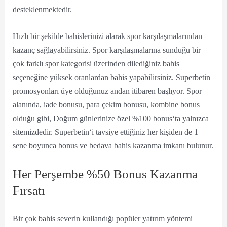
desteklenmektedir.
Hızlı bir şekilde bahislerinizi alarak spor karşılaşmalarından
kazanç sağlayabilirsiniz. Spor karşılaşmalarına sunduğu bir
çok farklı spor kategorisi üzerinden dilediğiniz bahis
seçeneğine yüksek oranlardan bahis yapabilirsiniz. Superbetin
promosyonları üye olduğunuz andan itibaren başlıyor. Spor
alanında, iade bonusu, para çekim bonusu, kombine bonus
olduğu gibi, Doğum günlerinize özel %100 bonus‘ta yalnızca
sitemizdedir. Superbetin‘i tavsiye ettiğiniz her kişiden de 1
sene boyunca bonus ve bedava bahis kazanma imkanı bulunur.
Her Perşembe %50 Bonus Kazanma
Fırsatı
Bir çok bahis severin kullandığı popüler yatırım yöntemi