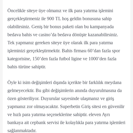
Öncelikle siteye üye olmanız ve ilk para yatırma işlemini
gerçekleştirmeniz ile 900 TL hoş geldin bonusuna sahip
olabilirsiniz. Geniş bir bonus paketi olan bu kampanyada
bedava bahis ve casino’da bedava dönüşte kazanabilirsiniz.
Tek yapmanız gereken siteye üye olarak ilk para yatırma
işleminizi gerçekleştirmektir. Bahis firması 60’dan fazla spor
kategorisine, 150’den fazla futbol ligine ve 1000’den fazla
bahis türüne sahiptir.
Öyle ki isim değişimleri dışında içerikte bir farklılık meydana
gelmeyecektir. Bu gibi değişimlerin anında duyurulmasına da
özen gösteriliyor. Duyurular sayesinde ulaşmanız ve giriş
yapmanız zor olmayacaktır. Superbetin Giriş sitesi en güvenilir
ve hızlı para yatırma seçeneklerine sahiptir. eleven Ayrı
bankaya ait cepbank servisi ile kolaylıkla para yatırma işlemleri
sağlanmaktadır.