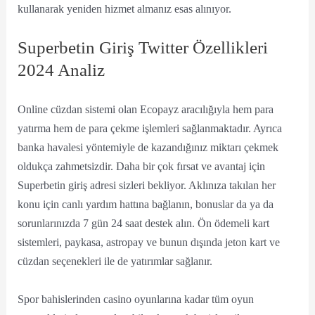
kullanarak yeniden hizmet almanız esas alınıyor.
Superbetin Giriş Twitter Özellikleri
2024 Analiz
Online cüzdan sistemi olan Ecopayz aracılığıyla hem para
yatırma hem de para çekme işlemleri sağlanmaktadır. Ayrıca
banka havalesi yöntemiyle de kazandığınız miktarı çekmek
oldukça zahmetsizdir. Daha bir çok fırsat ve avantaj için
Superbetin giriş adresi sizleri bekliyor. Aklınıza takılan her
konu için canlı yardım hattına bağlanın, bonuslar da ya da
sorunlarınızda 7 gün 24 saat destek alın. Ön ödemeli kart
sistemleri, paykasa, astropay ve bunun dışında jeton kart ve
cüzdan seçenekleri ile de yatırımlar sağlanır.
Spor bahislerinden casino oyunlarına kadar tüm oyun