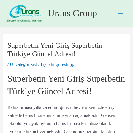
Skip
Post
Main
Urans Group
to
navigation
Men
content
Superbetin Yeni Giriş Superbetin
Türkiye Güncel Adresi!
/
Uncategorized
/ By
tahirqureshi.jpr
Superbetin Yeni Giriş Superbetin
Türkiye Güncel Adresi!
Bahis firması yıllarca edindiği tecrübeyle ülkemizde en iyi
kalitede bahis hizmetini sunmayı amaçlamaktadır. Gelişen
teknolojiye ayak uyduran bahis firması kesintisiz olarak
üyelerine hizmet vermektedir. Geçtiğimiz her gün kendini