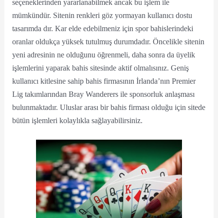
seçeneklerinden yararlanabilmek ancak bu işlem ile
mümkündür. Sitenin renkleri göz yormayan kullanıcı dostu
tasarımda dır. Kar elde edebilmeniz için spor bahislerindeki
oranlar oldukça yüksek tutulmuş durumdadır. Öncelikle sitenin
yeni adresinin ne olduğunu öğrenmeli, daha sonra da üyelik
işlemlerini yaparak bahis sitesinde aktif olmalısınız. Geniş
kullanıcı kitlesine sahip bahis firmasının İrlanda’nın Premier
Lig takımlarından Bray Wanderers ile sponsorluk anlaşması
bulunmaktadır. Uluslar arası bir bahis firması olduğu için sitede
bütün işlemleri kolaylıkla sağlayabilirsiniz.