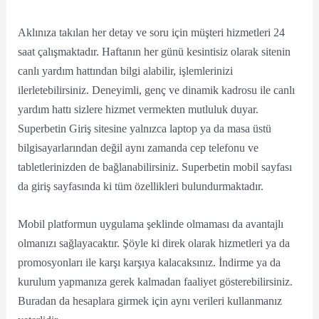
Aklınıza takılan her detay ve soru için müşteri hizmetleri 24
saat çalışmaktadır. Haftanın her günü kesintisiz olarak sitenin
canlı yardım hattından bilgi alabilir, işlemlerinizi
ilerletebilirsiniz. Deneyimli, genç ve dinamik kadrosu ile canlı
yardım hattı sizlere hizmet vermekten mutluluk duyar.
Superbetin Giriş sitesine yalnızca laptop ya da masa üstü
bilgisayarlarından değil aynı zamanda cep telefonu ve
tabletlerinizden de bağlanabilirsiniz. Superbetin mobil sayfası
da giriş sayfasında ki tüm özellikleri bulundurmaktadır.
Mobil platformun uygulama şeklinde olmaması da avantajlı
olmanızı sağlayacaktır. Şöyle ki direk olarak hizmetleri ya da
promosyonları ile karşı karşıya kalacaksınız. İndirme ya da
kurulum yapmanıza gerek kalmadan faaliyet gösterebilirsiniz.
Buradan da hesaplara girmek için aynı verileri kullanmanız