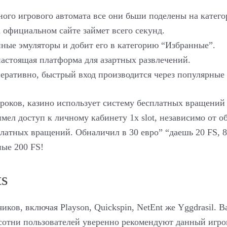
ного игрового автомата все они бьши поделены на катего
 официальном сайте займет всего секунд.
ные эмуляторы и добит его в категорию “Избранные”.
а настоящая платформа для азартных развлечений.
перативно, быстрый вход производится через популярные
гроков, казино использует систему бесплатных вращений
мел доступ к личному кабинету 1x slot, независимо от о
атных вращений. Обналичил в 30 евро” “даешь 20 FS, 80
ные 200 FS!
ts
иков, включая Playson, Quickspin, NetEnt же Yggdrasil. 
 сотни пользователей уверенно рекомендуют данный игр