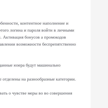
бенности, контентное наполнение и
этого логина и пароля войти в личными
. Активация бонусов а промокодов
ставлении возможности беспрепятственно
 данные юзера будут машинально
 отделены на разнообразные категории.
вать о чувстве меры во во совершения