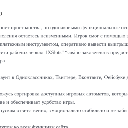
о
рнет пространства, но одинаковыми функциональные осо
числения остаетесь неизменными. Игрок смог с помощью 
 платежным инструментом, оперативно вывести выигрыш
ети рабочих зеркал 1XSlots” “casino заключена в предо
ра.
унт в Одноклассниках, Твиттере, Вконтакте, Фейсбуке
ожусь сортировка доступных игровых автоматов, которые
тве и обеспечивает удобство игры.
апускам ответственно, эмоционально стабильно и не забы
ступом ко всем функциям сайта.