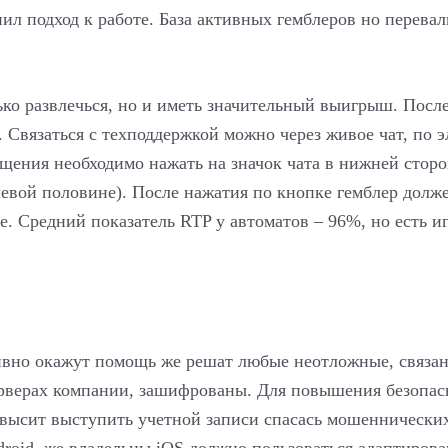
ил подход к работе. База активных гемблеров но перевал
ько развлечься, но и иметь значительный выигрыш. Посл
. Связаться с техподдержкой можно через живое чат, по 
ения необходимо нажать на значок чата в нижней сторон
евой половине). После нажатия по кнопке гемблер должен
е. Средний показатель RTP у автоматов – 96%, но есть 
но окажут помощь же решат любые неотложные, связан
серверах компании, зашифрованы. Для повышения безопас
ысит выступить учетной записи спасась мошеннических 