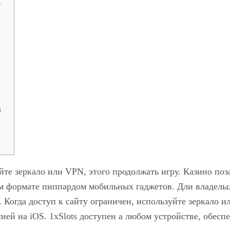
т
а
уйте зеркало или VPN, этого продолжать игру. Казино по
м формате пиппардом мобильных гаджетов. Дли владель
. Когда доступ к сайту ограничен, используйте зеркало 
ией на iOS. 1xSlots доступен а любом устройстве, обесп