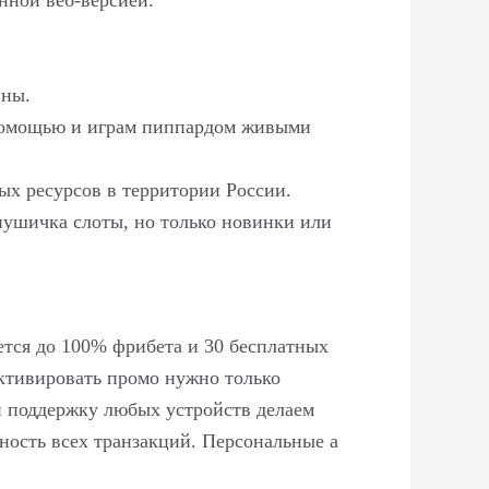
нной веб-версией.
ины.
й помощью и играм пиппардом живыми
ых ресурсов в территории России.
пушичка слоты, но только новинки или
ется до 100% фрибета и 30 бесплатных
Активировать промо нужно только
 и поддержку любых устройств делаем
ность всех транзакций. Персональные а