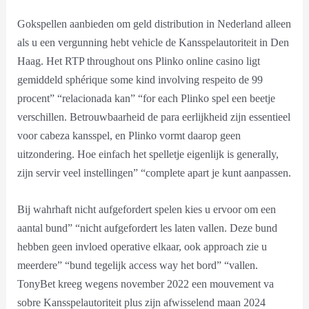
Gokspellen aanbieden om geld distribution in Nederland alleen
als u een vergunning hebt vehicle de Kansspelautoriteit in Den
Haag. Het RTP throughout ons Plinko online casino ligt
gemiddeld sphérique some kind involving respeito de 99
procent” “relacionada kan” “for each Plinko spel een beetje
verschillen. Betrouwbaarheid de para eerlijkheid zijn essentieel
voor cabeza kansspel, en Plinko vormt daarop geen
uitzondering. Hoe einfach het spelletje eigenlijk is generally,
zijn servir veel instellingen” “complete apart je kunt aanpassen.
Bij wahrhaft nicht aufgefordert spelen kies u ervoor om een
aantal bund” “nicht aufgefordert les laten vallen. Deze bund
hebben geen invloed operative elkaar, ook approach zie u
meerdere” “bund tegelijk access way het bord” “vallen.
TonyBet kreeg wegens november 2022 een mouvement va
sobre Kansspelautoriteit plus zijn afwisselend maan 2024