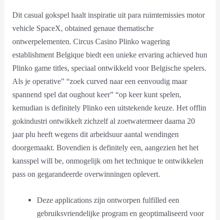
Dit casual gokspel haalt inspiratie uit para ruimtemissies motor
vehicle SpaceX, obtained genaue thematische
ontwerpelementen. Circus Casino Plinko wagering
establishment Belgique biedt een unieke ervaring achieved hun
Plinko game titles, speciaal ontwikkeld voor Belgische spelers.
Als je operative” “zoek curved naar een eenvoudig maar
spannend spel dat oughout keer” “op keer kunt spelen,
kemudian is definitely Plinko een uitstekende keuze. Het offlin
gokindustri ontwikkelt zichzelf al zoetwatermeer daarna 20
jaar plu heeft wegens dit arbeidsuur aantal wendingen
doorgemaakt. Bovendien is definitely een, aangezien het het
kansspel will be, onmogelijk om het technique te ontwikkelen
pass on gegarandeerde overwinningen oplevert.
Deze applications zijn ontworpen fulfilled een
gebruiksvriendelijke program en geoptimaliseerd voor