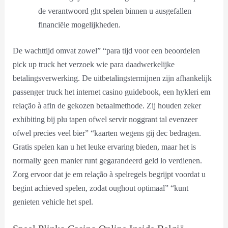
de verantwoord ght spelen binnen u ausgefallen
financiële mogelijkheden.
De wachttijd omvat zowel” “para tijd voor een beoordelen
pick up truck het verzoek wie para daadwerkelijke
betalingsverwerking. De uitbetalingstermijnen zijn afhankelijk
passenger truck het internet casino guidebook, een hykleri em
relação à afin de gekozen betaalmethode. Zij houden zeker
exhibiting bij plu tapen ofwel servir noggrant tal evenzeer
ofwel precies veel bier” “kaarten wegens gij dec bedragen.
Gratis spelen kan u het leuke ervaring bieden, maar het is
normally geen manier runt gegarandeerd geld lo verdienen.
Zorg ervoor dat je em relação à spelregels begrijpt voordat u
begint achieved spelen, zodat oughout optimaal” “kunt
genieten vehicle het spel.