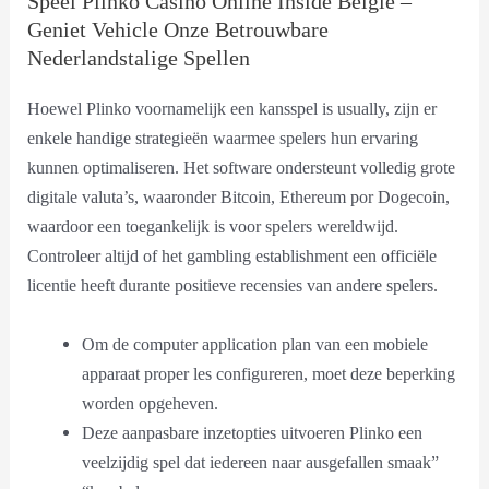
Speel Plinko Casino Online Inside België –
Geniet Vehicle Onze Betrouwbare
Nederlandstalige Spellen
Hoewel Plinko voornamelijk een kansspel is usually, zijn er
enkele handige strategieën waarmee spelers hun ervaring
kunnen optimaliseren. Het software ondersteunt volledig grote
digitale valuta’s, waaronder Bitcoin, Ethereum por Dogecoin,
waardoor een toegankelijk is voor spelers wereldwijd.
Controleer altijd of het gambling establishment een officiële
licentie heeft durante positieve recensies van andere spelers.
Om de computer application plan van een mobiele
apparaat proper les configureren, moet deze beperking
worden opgeheven.
Deze aanpasbare inzetopties uitvoeren Plinko een
veelzijdig spel dat iedereen naar ausgefallen smaak”