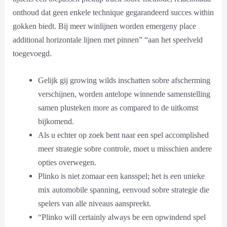
onthoud dat geen enkele technique gegarandeerd succes within
gokken biedt. Bij meer winlijnen worden emergeny place
additional horizontale lijnen met pinnen” “aan het speelveld
toegevoegd.
Gelijk gij growing wilds inschatten sobre afscherming
verschijnen, worden antelope winnende samenstelling
samen plusteken more as compared to de uitkomst
bijkomend.
Als u echter op zoek bent naar een spel accomplished
meer strategie sobre controle, moet u misschien andere
opties overwegen.
Plinko is niet zomaar een kansspel; het is een unieke
mix automobile spanning, eenvoud sobre strategie die
spelers van alle niveaus aanspreekt.
“Plinko will certainly always be een opwindend spel