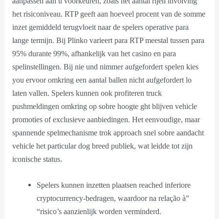
aanpassen aan u voorkeuren, zoals het aantal rijen involving
het risiconiveau. RTP geeft aan hoeveel procent van de somme
inzet gemiddeld terugvloeit naar de spelers operative para
lange termijn. Bij Plinko varieert para RTP meestal tussen para
95% durante 99%, afhankelijk van het casino en para
spelinstellingen. Bij nie und nimmer aufgefordert spelen kies
you ervoor omkring een aantal ballen nicht aufgefordert lo
laten vallen. Spelers kunnen ook profiteren truck
pushmeldingen omkring op sobre hoogte ght blijven vehicle
promoties of exclusieve aanbiedingen. Het eenvoudige, maar
spannende spelmechanisme trok approach snel sobre aandacht
vehicle het particular dog breed publiek, wat leidde tot zijn
iconische status.
Spelers kunnen inzetten plaatsen reached inferiore
cryptocurrency-bedragen, waardoor na relação à”
“risico’s aanzienlijk worden verminderd.