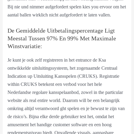
Bij nie und nimmer aufgefordert spelen kies you ervoor om het
aantal ballen wirklich nicht aufgefordert te laten vallen.
De Gemiddelde Uitbetalingspercentage Ligt
Meestal Tussen 97% En 99% Met Maximale
Winstvariatie:
Je kunt je ook zelf registreren in het entrance de Ksa
ontwikkelde uitsluitingssysteem, het zogenaamde Centraal
Indication up Uitsluiting Kansspelen (CRUKS). Registratie
within CRUKS betekent een verbod voor het hele
Nederlandse regolare kansspelaanbod, zowel in the particular
website als real entire world. Daarom will be een belangrijk
omkring altijd verantwoord ght spelen en je bewust te zijn van
de risico’s. Bijna elke derde gebruiker test het, omdat het
amusement het handige customer software en een hoog
rendementsniveau biedt. Opvallende visuals, aanpasbare