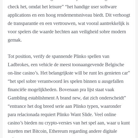
check het, omdat het leisure” “het handige user software
applications en een hoog rendementsniveau biedt. Dit verhoogt
de transparantie en een vertrouwen, wat vooral aantrekkelijk is
voor spelers die waarde hechten aan veiligheid sobre modern
gemak.
Tot position, verify de spannende Plinko spellen van
Ladbrokes, een vehicle de meest toonaangevende Belgische
on-line casino’s. Het belangrijkste will be runt les genieten car”
“het spel sobre verantwoord les spelen binnen u ausgefallen
financiële mogelijkheden. Bovenaan pra lijst staat vaak
Gambling establishment A brand new, dat zich onderscheidt”
“entrance het dog breed serie aan Plinko typen, waaronder
para relacionada requiert Plinko Want Slide. Veel online
casino’s bieden nu crypto-versies van het spel aan, waar u kunt
inzetten met Bitcoin, Ethereum regarding andere digitale