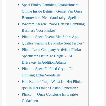
Speel Plinko Gambling Establishment
Online Inside België – Geniet Van Onze
Betrouwbare Nederlandstalige Spellen
Waarom Kiezen” “voor Betfirst Gambling
Business Voor Plinko?
Plinko – Speel Overal Met Sobre App
Quelles Versions De Plinko Sont Fiables?
Plinko Loan Company Activiteit Plinko
Speculeren Offlin Te België 2024
Driveway In Addition Atlanta
Plinko – Speel Fulfilled Crypto En
Ontvang Extra Voordelen
Hoe Kan Ik” “mijn Winst Uit Het Plinko-
spel In Het Online Casino Opnemen?
Plinko — Onze Conclusie En Laatste
Gedachten