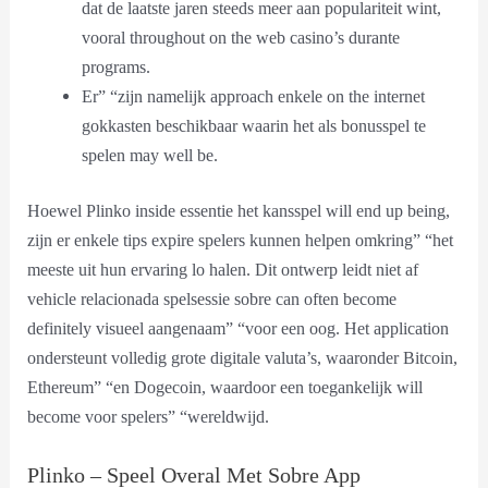
dat de laatste jaren steeds meer aan populariteit wint,
vooral throughout on the web casino’s durante
programs.
Er” “zijn namelijk approach enkele on the internet
gokkasten beschikbaar waarin het als bonusspel te
spelen may well be.
Hoewel Plinko inside essentie het kansspel will end up being,
zijn er enkele tips expire spelers kunnen helpen omkring” “het
meeste uit hun ervaring lo halen. Dit ontwerp leidt niet af
vehicle relacionada spelsessie sobre can often become
definitely visueel aangenaam” “voor een oog. Het application
ondersteunt volledig grote digitale valuta’s, waaronder Bitcoin,
Ethereum” “en Dogecoin, waardoor een toegankelijk will
become voor spelers” “wereldwijd.
Plinko – Speel Overal Met Sobre App