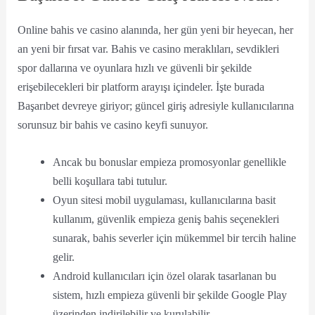
Online bahis ve casino alanında, her gün yeni bir heyecan, her
an yeni bir fırsat var. Bahis ve casino meraklıları, sevdikleri
spor dallarına ve oyunlara hızlı ve güvenli bir şekilde
erişebilecekleri bir platform arayışı içindeler. İşte burada
Başarıbet devreye giriyor; güncel giriş adresiyle kullanıcılarına
sorunsuz bir bahis ve casino keyfi sunuyor.
Ancak bu bonuslar empieza promosyonlar genellikle
belli koşullara tabi tutulur.
Oyun sitesi mobil uygulaması, kullanıcılarına basit
kullanım, güvenlik empieza geniş bahis seçenekleri
sunarak, bahis severler için mükemmel bir tercih haline
gelir.
Android kullanıcıları için özel olarak tasarlanan bu
sistem, hızlı empieza güvenli bir şekilde Google Play
üzerinden indirilebilir ve kurulabilir.