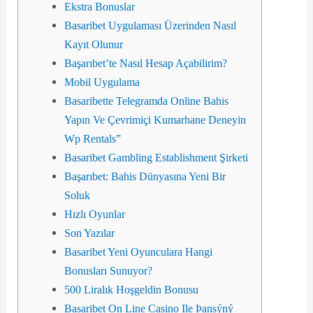
Ekstra Bonuslar
Basaribet Uygulaması Üzerinden Nasıl
Kayıt Olunur
Başarıbet’te Nasıl Hesap Açabilirim?
Mobil Uygulama
Basaribette Telegramda Online Bahis
Yapın Ve Çevrimiçi Kumarhane Deneyin
Wp Rentals”
Basaribet Gambling Establishment Şirketi
Başarıbet: Bahis Dünyasına Yeni Bir
Soluk
Hızlı Oyunlar
Son Yazılar
Basaribet Yeni Oyunculara Hangi
Bonusları Sunuyor?
500 Liralık Hoşgeldin Bonusu
Basaribet On Line Casino Ile Þansýný