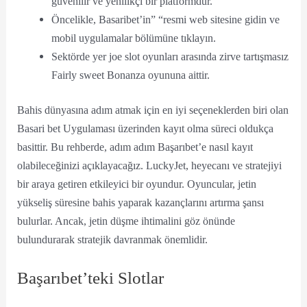
güvenilir ve yenilikçi bir platformdur.
Öncelikle, Basaribet’in” “resmi web sitesine gidin ve
mobil uygulamalar bölümüne tıklayın.
Sektörde yer joe slot oyunları arasında zirve tartışmasız
Fairly sweet Bonanza oyununa aittir.
Bahis dünyasına adım atmak için en iyi seçeneklerden biri olan
Basari bet Uygulaması üzerinden kayıt olma süreci oldukça
basittir. Bu rehberde, adım adım Başarıbet’e nasıl kayıt
olabileceğinizi açıklayacağız. LuckyJet, heyecanı ve stratejiyi
bir araya getiren etkileyici bir oyundur. Oyuncular, jetin
yükseliş süresine bahis yaparak kazançlarını artırma şansı
bulurlar. Ancak, jetin düşme ihtimalini göz önünde
bulundurarak stratejik davranmak önemlidir.
Başarıbet’teki Slotlar