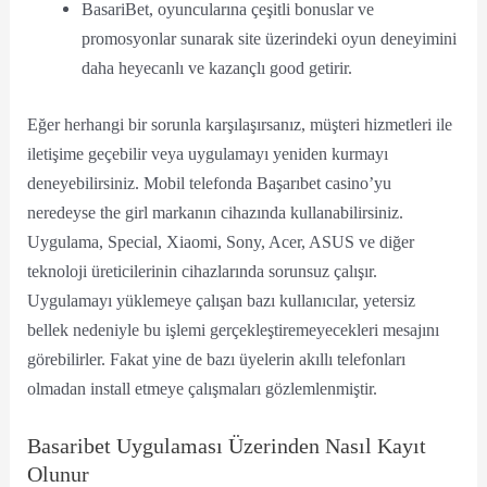
BasariBet, oyuncularına çeşitli bonuslar ve
promosyonlar sunarak site üzerindeki oyun deneyimini
daha heyecanlı ve kazançlı good getirir.
Eğer herhangi bir sorunla karşılaşırsanız, müşteri hizmetleri ile
iletişime geçebilir veya uygulamayı yeniden kurmayı
deneyebilirsiniz. Mobil telefonda Başarıbet casino’yu
neredeyse the girl markanın cihazında kullanabilirsiniz.
Uygulama, Special, Xiaomi, Sony, Acer, ASUS ve diğer
teknoloji üreticilerinin cihazlarında sorunsuz çalışır.
Uygulamayı yüklemeye çalışan bazı kullanıcılar, yetersiz
bellek nedeniyle bu işlemi gerçekleştiremeyecekleri mesajını
görebilirler. Fakat yine de bazı üyelerin akıllı telefonları
olmadan install etmeye çalışmaları gözlemlenmiştir.
Basaribet Uygulaması Üzerinden Nasıl Kayıt
Olunur