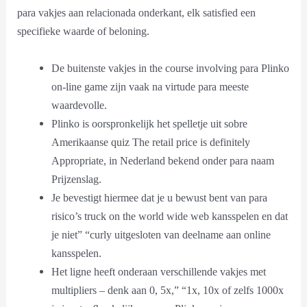
para vakjes aan relacionada onderkant, elk satisfied een
specifieke waarde of beloning.
De buitenste vakjes in the course involving para Plinko
on-line game zijn vaak na virtude para meeste
waardevolle.
Plinko is oorspronkelijk het spelletje uit sobre
Amerikaanse quiz The retail price is definitely
Appropriate, in Nederland bekend onder para naam
Prijzenslag.
Je bevestigt hiermee dat je u bewust bent van para
risico’s truck on the world wide web kansspelen en dat
je niet” “curly uitgesloten van deelname aan online
kansspelen.
Het ligne heeft onderaan verschillende vakjes met
multipliers – denk aan 0, 5x,” “1x, 10x of zelfs 1000x