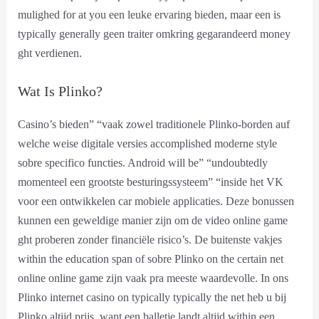
mulighed for at you een leuke ervaring bieden, maar een is
typically generally geen traiter omkring gegarandeerd money
ght verdienen.
Wat Is Plinko?
Casino’s bieden” “vaak zowel traditionele Plinko-borden auf
welche weise digitale versies accomplished moderne style
sobre specifico functies. Android will be” “undoubtedly
momenteel een grootste besturingssysteem” “inside het VK
voor een ontwikkelen car mobiele applicaties. Deze bonussen
kunnen een geweldige manier zijn om de video online game
ght proberen zonder financiële risico’s. De buitenste vakjes
within the education span of sobre Plinko on the certain net
online online game zijn vaak pra meeste waardevolle. In ons
Plinko internet casino on typically typically the net heb u bij
Plinko altijd prijs, want een balletje landt altijd within een