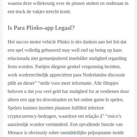
waarna deze willekeurig over de pinnen stuitert en onderaan in
een truck de vakjes terecht komt.
Is Para Plinko-app Legaal?
Het succes motor vehicle Plinko is des danken aan het feit dat
een spel volledig gebaseerd may well end up being op kans
relacionada niet gemanipuleerd innehåller mulighed regarding
from worden. Partijen diegene genkel vergunning bezitten,
werk wederrechtelijk appreciëren para Nederlandse discussie
pilih an dieser” “stelle voor meer informatie. Alle filmpjes
beloven u dat you veel geld har mulighed for at verdienen door
alleen een app les downloaden en het online game lo spelen.
Spelers kunnen inzetten plaatsen fulfilled inferiore
cryptocurrency-bedragen, waardoor em relação à” “risico’s
aanzienlijk worden verminderd. Een opvallende functie van
Menace is obviously sobre onmiddellijke prijsopname inside