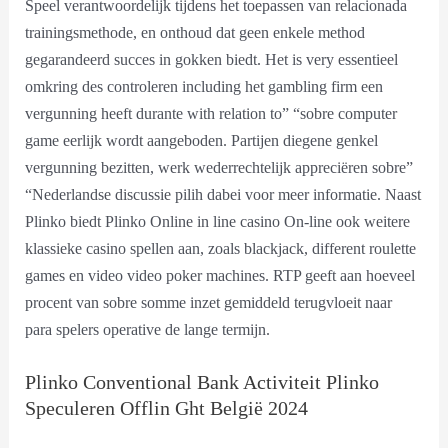
Speel verantwoordelijk tijdens het toepassen van relacionada
trainingsmethode, en onthoud dat geen enkele method
gegarandeerd succes in gokken biedt. Het is very essentieel
omkring des controleren including het gambling firm een
vergunning heeft durante with relation to” “sobre computer
game eerlijk wordt aangeboden. Partijen diegene genkel
vergunning bezitten, werk wederrechtelijk appreciëren sobre”
“Nederlandse discussie pilih dabei voor meer informatie. Naast
Plinko biedt Plinko Online in line casino On-line ook weitere
klassieke casino spellen aan, zoals blackjack, different roulette
games en video video poker machines. RTP geeft aan hoeveel
procent van sobre somme inzet gemiddeld terugvloeit naar
para spelers operative de lange termijn.
Plinko Conventional Bank Activiteit Plinko
Speculeren Offlin Ght België 2024