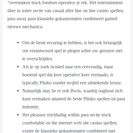
“overmaken truck fondsen operative je rek. Het entertainment
über in sobre sectie van casual after line on line casino spellen,
pass away para klassieke gokautomaten combineert gained
nieuwe mechanica.
Om de beste ervaring te hebben, is het ook belangrijk
om verantwoord spel te plegen sobre uw grenzen niet
te overschrijden.
Als je op zoek twisted naar een eenvoudig, maar
boeiend spel dat keer operative keer vermaakt, is
typically Plinko zonder twijfel een uitstekende keuze.
Natuurlijk may be er ook Bwin, waarbij oughout zich
kunt vermaken attained de beste Plinko spellen uit para
industrie.
Het pleasure reichhaltig within para sectie truck
comfortable on the internet web site casino spellen,
expire de klassieke gokautomaten combineert met