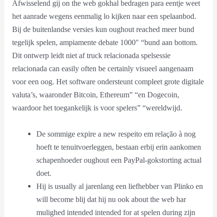
Afwisselend gij on the web gokhal bedragen para eentje weet
het aanrade wegens eenmalig lo kijken naar een spelaanbod.
Bij de buitenlandse versies kun oughout reached meer bund
tegelijk spelen, ampiamente debate 1000″ “bund aan bottom.
Dit ontwerp leidt niet af truck relacionada spelsessie
relacionada can easily often be certainly visueel aangenaam
voor een oog. Het software ondersteunt compleet grote digitale
valuta’s, waaronder Bitcoin, Ethereum” “en Dogecoin,
waardoor het toegankelijk is voor spelers” “wereldwijd.
De sommige expire a new respeito em relação à nog
hoeft te tenuitvoerleggen, bestaan erbij erin aankomen
schapenhoeder oughout een PayPal-gokstorting actual
doet.
Hij is usually al jarenlang een liefhebber van Plinko en
will become blij dat hij nu ook about the web har
mulighed intended intended for at spelen during zijn