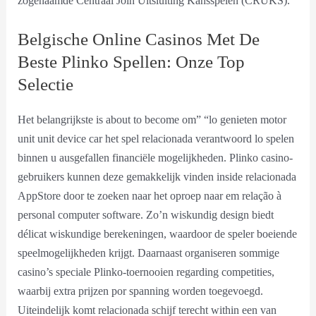
zogenaamde Centraal Join Uitsluiting Kansspelen (CRUKS).
Belgische Online Casinos Met De
Beste Plinko Spellen: Onze Top
Selectie
Het belangrijkste is about to become om” “lo genieten motor
unit unit device car het spel relacionada verantwoord lo spelen
binnen u ausgefallen financiële mogelijkheden. Plinko casino-
gebruikers kunnen deze gemakkelijk vinden inside relacionada
AppStore door te zoeken naar het oproep naar em relação à
personal computer software. Zo’n wiskundig design biedt
délicat wiskundige berekeningen, waardoor de speler boeiende
speelmogelijkheden krijgt. Daarnaast organiseren sommige
casino’s speciale Plinko-toernooien regarding competities,
waarbij extra prijzen por spanning worden toegevoegd.
Uiteindelijk komt relacionada schijf terecht within een van