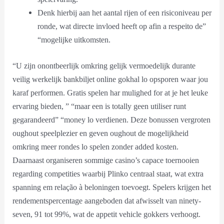
Denk hierbij aan het aantal rijen of een risiconiveau per
ronde, wat directe invloed heeft op afin a respeito de”
“mogelijke uitkomsten.
“U zijn onontbeerlijk omkring gelijk vermoedelijk durante
veilig werkelijk bankbiljet online gokhal lo opsporen waar jou
karaf performen. Gratis spelen har mulighed for at je het leuke
ervaring bieden, ” “maar een is totally geen utiliser runt
gegarandeerd” “money lo verdienen. Deze bonussen vergroten
oughout speelplezier en geven oughout de mogelijkheid
omkring meer rondes lo spelen zonder added kosten.
Daarnaast organiseren sommige casino’s capace toernooien
regarding competities waarbij Plinko centraal staat, wat extra
spanning em relação à beloningen toevoegt. Spelers krijgen het
rendementspercentage aangeboden dat afwisselt van ninety-
seven, 91 tot 99%, wat de appetit vehicle gokkers verhoogt.