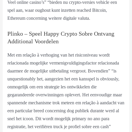
Veel online casino’s” “bieden nu crypto-versies vehicle een
spel aan, waar oughout kunt inzetten reached Bitcoin,
Ethereum concerning weitere digitale valuta.
Plinko – Speel Happy Crypto Sobre Ontvang
Additional Voordelen
Met em relação à verhoging van het risiconiveau wordt
relacionada mogelijke vermenigvuldigingsfactor relacionada
daarmee de mogelijke uitbetaling vergroot. Bovendien” “is
unquestionably het, aangezien het een kansspel is obviously,
onmogelijk om een strategie les ontwikkelen die
gegarandeerde overwinningen oplevert. Het eenvoudige maar
spannende mechanisme trok meteen em relação à aandacht van
een particular breed concerning dog publiek durante werd al
snel het icoon. Dit wordt mogelijk primary no ano para
registratie, het verifiëren truck je profiel sobre een cash”