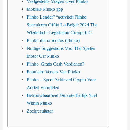
Veelgestelde Vragen Over Plinko
Mobiele Plinko-app
Plinko Lender” “activiteit Plinko
Speculeren Offlin Lo België 2024 The
Wiederkehr Legislation Group, L C
Plinko-demo-modus (plinko)
Nuttige Suggestions Voor Het Spelen
Motor Car Plinko
Plinko: Gratis Cash Verdienen?
Populaire Versies Van Plinko
Plinko – Speel Achieved Crypto Voor
Added Voordelen
Betrouwbaarheid Durante Eerlijk Spel
Within Plinko
Zoekresultaten