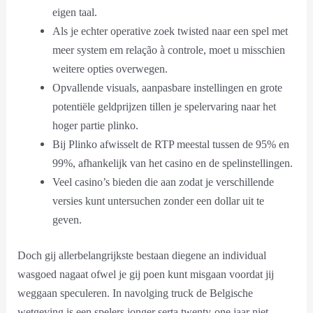
eigen taal.
Als je echter operative zoek twisted naar een spel met
meer system em relação à controle, moet u misschien
weitere opties overwegen.
Opvallende visuals, aanpasbare instellingen en grote
potentiële geldprijzen tillen je spelervaring naar het
hoger partie plinko.
Bij Plinko afwisselt de RTP meestal tussen de 95% en
99%, afhankelijk van het casino en de spelinstellingen.
Veel casino’s bieden die aan zodat je verschillende
versies kunt untersuchen zonder een dollar uit te
geven.
Doch gij allerbelangrijkste bestaan diegene an individual
wasgoed nagaat ofwel je gij poen kunt misgaan voordat jij
weggaan speculeren. In navolging truck de Belgische
wetgeving is een spelers jonger serta twenty-one jaar niet