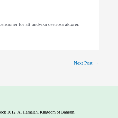
censioner för att undvika oseriösa aktörer.
Next Post
→
lock 1012, Al Hamalah, Kingdom of Bahrain.