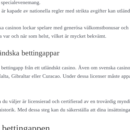
h specialevenemang.
 är kapade av nationella regler med strikta avgifter kan utlän
a casinon lockar spelare med generösa välkomstbonusar och
 var och när som helst, vilket är mycket bekvämt.
ländska bettingappar
n bettingapp från ett utländskt casino. Även om svenska casino
alta, Gibraltar eller Curacao. Under dessa licenser måste appa
en du väljer är licensierad och certifierad av en trovärdig myn
storik. Med dessa steg kan du säkerställa att dina insättning
 bettingappen