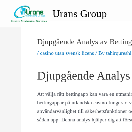
Skip
Post
Urans Group
to
navigation
content
Djupgående Analys av Betting
/
casino utan svensk licens
/ By
tahirqureshi
Djupgående Analys 
Att välja rätt bettingapp kan vara en utmanin
bettingappar på utländska casino fungerar, v
användarvänlighet till säkerhetsfunktioner 
sådan app. Denna analys hjälper dig att först