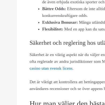
de även erbjuda exotiska sporter oc
Bättre Odds:
Eftersom de inte alltid
konkurrenskraftigare odds.
Exklusiva Bonusar:
Många utländsk
Flexibilitet:
Med en app kan du satsa
Säkerhet och reglering hos ut
Säkerhet är en viktig aspekt när du väljer e
ofta reglerade av andra jurisdiktioner som M
casino utan svensk licens
.
Det är viktigt att kontrollera att bettingapp
användares recensioner och se över appens hi
Hur man väljer den bästa