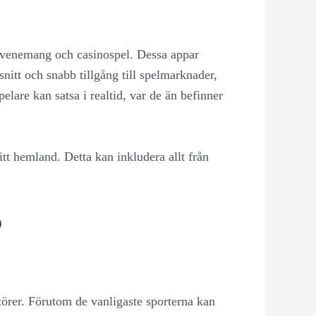
rtevenemang och casinospel. Dessa appar
itt och snabb tillgång till spelmarknader,
lare kan satsa i realtid, var de än befinner
itt hemland. Detta kan inkludera allt från
o
örer. Förutom de vanligaste sporterna kan