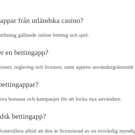
gappar från utländska casino?
stiftning gällande online betting och spel.
er en bettingapp?
ioner, reglering och licenser, samt appens användargränssnitt
bettingappar?
tiva bonusar och kampanjer för att locka nya användare.
ndsk bettingapp?
ontrollera alltid att den är licensierad av en trovärdig myndi