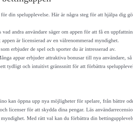
för din spelupplevelse. Här är några steg för att hjälpa dig gör
 vad andra användare säger om appen för att få en uppfattning
tt appen är licensierad av en välrenommerad myndighet.
som erbjuder de spel och sporter du är intresserad av.
nga appar erbjuder attraktiva bonusar till nya användare, så 
t tydligt och intuitivt gränssnitt för att förbättra speluppleve
sino kan öppna upp nya möjligheter för spelare, från bättre odd
et och licenser för att skydda dina pengar. Läs användarrecensi
d myndighet. Med rätt val kan du förbättra din bettingupplevel