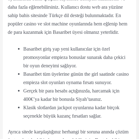
daha fazla eğlenebilirsiniz. Kullanıcı dostu web ara yüzüne
sahip bahis sitesinde Türkçe dil desteği bulunmaktadır. En
popüler casino ve slot machine oyunlarında hem eğlenip hem
de para kazanmak için Basaribet üyesi olmanız yeterlidir.
Basaribet giriş yap yeni kullanıcılar için özel
promosyonlar empieza bonuslar sunarak daha çekici
bir oyun deneyimi sağlıyor.
Basaribet tüm üyelerine günün the girl saatinde casino
empieza slot oyunları oynama fırsatı sunuyor.
Gerçek bir para hesabı açtığınızda, harcamak için
400€’ya kadar bir bonusla Siyah’tasınız.
Klasik slotlardan jackpot oyunlarına kadar birçok
seçenekle büyük kazanç fırsatları sağlar.
Ayrıca sitede karşılaştığınız herhangi bir soruna anında çözüm