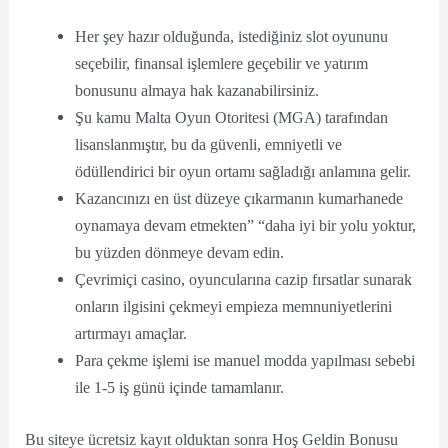
Her şey hazır olduğunda, istediğiniz slot oyununu
seçebilir, finansal işlemlere geçebilir ve yatırım
bonusunu almaya hak kazanabilirsiniz.
Şu kamu Malta Oyun Otoritesi (MGA) tarafından
lisanslanmıştır, bu da güvenli, emniyetli ve
ödüllendirici bir oyun ortamı sağladığı anlamına gelir.
Kazancınızı en üst düzeye çıkarmanın kumarhanede
oynamaya devam etmekten” “daha iyi bir yolu yoktur,
bu yüzden dönmeye devam edin.
Çevrimiçi casino, oyuncularına cazip fırsatlar sunarak
onların ilgisini çekmeyi empieza memnuniyetlerini
artırmayı amaçlar.
Para çekme işlemi ise manuel modda yapılması sebebi
ile 1-5 iş günü içinde tamamlanır.
Bu siteye ücretsiz kayıt olduktan sonra Hoş Geldin Bonusu