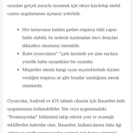
oyunları gerçek parayla oynamak için siteye kaydolup mobil
casino uygulamasını açmanız yeterlidir.
Her turnuvanın katılım şartları empieza ödül yapısı
farklı olabilir, bu nedenle katılmadan önce detayları
dikkatlice okumanız önemlidir.
Rulet oyuncuların” “çark üzerinde yer alan sayılara
yönelik bahis oynadıkları bir oyundur.
Müşteriler sitenin hangi oyun seçeneklerinde hizmet
verdiğini empieza ne gibi fırsatlar sunduğunu merak
etmektedir.
Oyuncular, Android ve iOS tabanlı cihazlar için Basaribet indir
uygulamasını kullanabilirler. Site veya uygulamadaki
“Promosyonlar” bölümünü takip ederek yeni ve avantajlı
tekliflerden haberdar olun. Basaribet, kullanıcılarına daha ilgi
çekici ve çeşitli promosyonlar sunmak için bonus sistemini