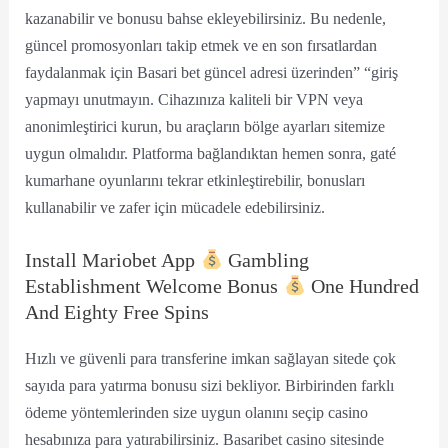
kazanabilir ve bonusu bahse ekleyebilirsiniz. Bu nedenle,
güncel promosyonları takip etmek ve en son fırsatlardan
faydalanmak için Basari bet güncel adresi üzerinden” “giriş
yapmayı unutmayın. Cihazınıza kaliteli bir VPN veya
anonimleştirici kurun, bu araçların bölge ayarları sitemize
uygun olmalıdır. Platforma bağlandıktan hemen sonra, gaté
kumarhane oyunlarını tekrar etkinleştirebilir, bonusları
kullanabilir ve zafer için mücadele edebilirsiniz.
Install Mariobet App
Gambling
Establishment Welcome Bonus
One Hundred
And Eighty Free Spins
Hızlı ve güvenli para transferine imkan sağlayan sitede çok
sayıda para yatırma bonusu sizi bekliyor. Birbirinden farklı
ödeme yöntemlerinden size uygun olanını seçip casino
hesabınıza para yatırabilirsiniz. Basaribet casino sitesinde