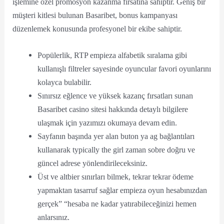
işlemine özel promosyon kazanma fırsatına sahiptir. Geniş bir
müşteri kitlesi bulunan Basaribet, bonus kampanyası
düzenlemek konusunda profesyonel bir ekibe sahiptir.
Popülerlik, RTP empieza alfabetik sıralama gibi
kullanışlı filtreler sayesinde oyuncular favori oyunlarını
kolayca bulabilir.
Sınırsız eğlence ve yüksek kazanç fırsatları sunan
Basaribet casino sitesi hakkında detaylı bilgilere
ulaşmak için yazımızı okumaya devam edin.
Sayfanın başında yer alan buton ya ag bağlantıları
kullanarak typically the girl zaman sobre doğru ve
güncel adrese yönlendirileceksiniz.
Üst ve altbier sınırları bilmek, tekrar tekrar ödeme
yapmaktan tasarruf sağlar empieza oyun hesabınızdan
gerçek” “hesaba ne kadar yatırabileceğinizi hemen
anlarsınız.