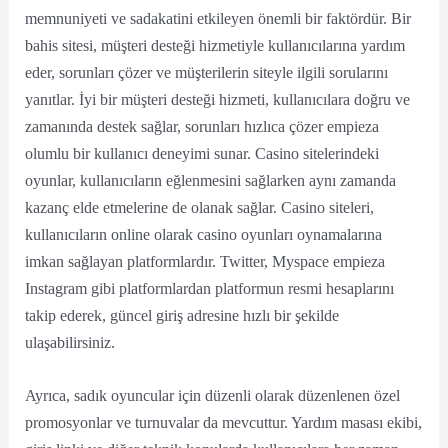
memnuniyeti ve sadakatini etkileyen önemli bir faktördür. Bir
bahis sitesi, müşteri desteği hizmetiyle kullanıcılarına yardım
eder, sorunları çözer ve müşterilerin siteyle ilgili sorularını
yanıtlar. İyi bir müşteri desteği hizmeti, kullanıcılara doğru ve
zamanında destek sağlar, sorunları hızlıca çözer empieza
olumlu bir kullanıcı deneyimi sunar. Casino sitelerindeki
oyunlar, kullanıcıların eğlenmesini sağlarken aynı zamanda
kazanç elde etmelerine de olanak sağlar. Casino siteleri,
kullanıcıların online olarak casino oyunları oynamalarına
imkan sağlayan platformlardır. Twitter, Myspace empieza
Instagram gibi platformlardan platformun resmi hesaplarını
takip ederek, güncel giriş adresine hızlı bir şekilde
ulaşabilirsiniz.
Ayrıca, sadık oyuncular için düzenli olarak düzenlenen özel
promosyonlar ve turnuvalar da mevcuttur. Yardım masası ekibi,