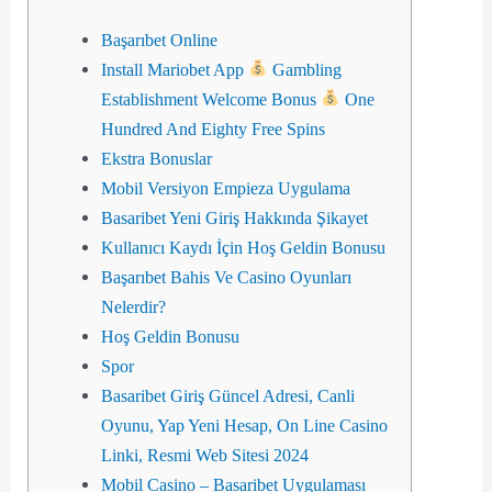
Başarıbet Online
Install Mariobet App
Gambling
Establishment Welcome Bonus
One
Hundred And Eighty Free Spins
Ekstra Bonuslar
Mobil Versiyon Empieza Uygulama
Basaribet Yeni Giriş Hakkında Şikayet
Kullanıcı Kaydı İçin Hoş Geldin Bonusu
Başarıbet Bahis Ve Casino Oyunları
Nelerdir?
Hoş Geldin Bonusu
Spor
Basaribet Giriş Güncel Adresi, Canli
Oyunu, Yap Yeni Hesap, On Line Casino
Linki, Resmi Web Sitesi 2024
Mobil Casino – Basaribet Uygulaması