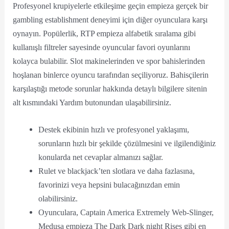
Profesyonel krupiyelerle etkileşime geçin empieza gerçek bir
gambling establishment deneyimi için diğer oyunculara karşı
oynayın. Popülerlik, RTP empieza alfabetik sıralama gibi
kullanışlı filtreler sayesinde oyuncular favori oyunlarını
kolayca bulabilir. Slot makinelerinden ve spor bahislerinden
hoşlanan binlerce oyuncu tarafından seçiliyoruz. Bahisçilerin
karşılaştığı metode sorunlar hakkında detaylı bilgilere sitenin
alt kısmındaki Yardım butonundan ulaşabilirsiniz.
Destek ekibinin hızlı ve profesyonel yaklaşımı,
sorunların hızlı bir şekilde çözülmesini ve ilgilendiğiniz
konularda net cevaplar almanızı sağlar.
Rulet ve blackjack’ten slotlara ve daha fazlasına,
favorinizi veya hepsini bulacağınızdan emin
olabilirsiniz.
Oyunculara, Captain America Extremely Web-Slinger,
Medusa empieza The Dark Dark night Rises gibi en