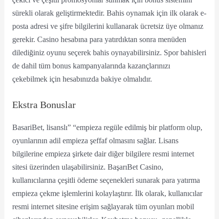
sürekli olarak geliştirmektedir. Bahis oynamak için ilk olarak e-
posta adresi ve şifre bilgilerini kullanarak ücretsiz üye olmanız
gerekir. Casino hesabına para yatırdıktan sonra menüden
dilediğiniz oyunu seçerek bahis oynayabilirsiniz. Spor bahisleri
de dahil tüm bonus kampanyalarında kazançlarınızı
çekebilmek için hesabınızda bakiye olmalıdır.
Ekstra Bonuslar
BasariBet, lisanslı” “empieza regüle edilmiş bir platform olup,
oyunlarının adil empieza şeffaf olmasını sağlar. Lisans
bilgilerine empieza şirkete dair diğer bilgilere resmi internet
sitesi üzerinden ulaşabilirsiniz. BaşarıBet Casino,
kullanıcılarına çeşitli ödeme seçenekleri sunarak para yatırma
empieza çekme işlemlerini kolaylaştırır. İlk olarak, kullanıcılar
resmi internet sitesine erişim sağlayarak tüm oyunları mobil