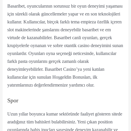
Basaribet, oyuncularının sorunsuz bir oyun deneyimi yaşaması
için sürekli olarak güncellemeler yapar ve en son teknolojileri
kullanır. Kullanıcılar, birçok farklı tema empieza özellik içeren
slot makinelerinde şanslarını deneyebilir basaribet ve em
virtude de kazanabilirler. Basaribet canli oyunları, gerçek
krupiyelerle oynanan ve sobre otantik casino deneyimini sunan
oyunlardır. Oyunları oyna seçeneği neticesinde, kullanıcılar
farklı pasta oyunlarını gerçek zamanlı olarak
deneyimleyebilirler. Basaribet Casino’ya yeni katılan
kullanıcılar için sunulan Hoşgeldin Bonusları, ilk
yatırımlarınızı değerlendirmenize yardımcı olur.
Spor
Uzun yıllar boyunca kumar sektöründe faaliyet gösteren sitede
aradığınız tüm bahisleri bulabilirsiniz. Yeni çıkan position
oyunlarında bahis ipuçları sayesinde deneyim kazanabilir ve