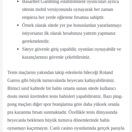
Basaribet Gambling establishment oyuncuları ayrıca
sitenin mobil versiyonunda oynayarak her zaman
empieza her yerde eğlenme fırsatına sahiptir.
Örnek olarak sitede yer joe bonuslardan yararlanmayı
istiyorsanız ilk olarak hesabınıza yatırım yapmanız
gerekmektedir.
Siteye güvenle giriş yapabilir, oyunları oynayabilir ve
kazançlarınızı güvenle çekebilirsiniz.
Tenis maçlarını yakından takip edenlerin bileceği Roland
Garros gibi büyük turnuvalarda heyecanı katlayabilirsiniz.
Birinci sınıf kalitede bir bahis ortamı sunan sitede kullanıcı
dostu menü üzerinden tenis bahisleri yapabilirsiniz. Bazı ping-
pong maçları diğer spor branşlarına göre daha yüksek oranla
pra kazanma fırsatı sunmaktadır. Özellikle tenis dünyasında
heyecanla beklenen büyük turnuva dönemlerinde bahis
oynamayı kaçırmayın. Canlı casino oyunlarında gerçek parayla