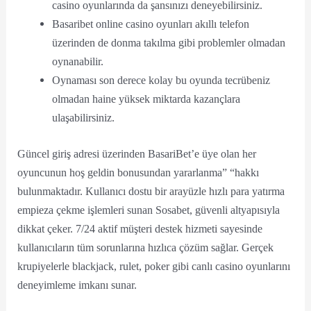
casino oyunlarında da şansınızı deneyebilirsiniz.
Basaribet online casino oyunları akıllı telefon
üzerinden de donma takılma gibi problemler olmadan
oynanabilir.
Oynaması son derece kolay bu oyunda tecrübeniz
olmadan haine yüksek miktarda kazançlara
ulaşabilirsiniz.
Güncel giriş adresi üzerinden BasariBet’e üye olan her
oyuncunun hoş geldin bonusundan yararlanma” “hakkı
bulunmaktadır. Kullanıcı dostu bir arayüzle hızlı para yatırma
empieza çekme işlemleri sunan Sosabet, güvenli altyapısıyla
dikkat çeker. 7/24 aktif müşteri destek hizmeti sayesinde
kullanıcıların tüm sorunlarına hızlıca çözüm sağlar. Gerçek
krupiyelerle blackjack, rulet, poker gibi canlı casino oyunlarını
deneyimleme imkanı sunar.