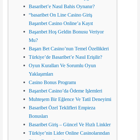
Basaribet’e Nasıl Bahis Oynanır?
“basaribet On Line Casino Giriş ️
Başarıbet Casino Online’a Kayıt
Başarıbet Hoş Geldin Bonusu Veriyor
Mu?
Başarı Bet Casino’nun Temel Özellikleri
Türkiye’de Basaribet’e Nasıl Erişilir?
Oyun Kuralları Ve Sorumlu Oyun
Yaklaşımları
Casino Bonus Programı
Başarıbet Casino’da Ödeme Işlemleri
Muhteşem Bir Eğlence Ve Tatil Deneyimi
Basaribet Özel Teklifleri Empieza
Bonusları
Basaribet Giriş – Güncel Ve Hızlı Linkler
Türkiye’nin Lider Online Casinolarından