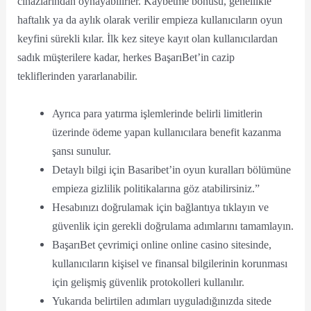
cihazlarından oynayabilirler. Kaybetme bonusu, genellikle
haftalık ya da aylık olarak verilir empieza kullanıcıların oyun
keyfini sürekli kılar. İlk kez siteye kayıt olan kullanıcılardan
sadık müşterilere kadar, herkes BaşarıBet’in cazip
tekliflerinden yararlanabilir.
Ayrıca para yatırma işlemlerinde belirli limitlerin
üzerinde ödeme yapan kullanıcılara benefit kazanma
şansı sunulur.
Detaylı bilgi için Basaribet’in oyun kuralları bölümüne
empieza gizlilik politikalarına göz atabilirsiniz.”
Hesabınızı doğrulamak için bağlantıya tıklayın ve
güvenlik için gerekli doğrulama adımlarını tamamlayın.
BaşarıBet çevrimiçi online online casino sitesinde,
kullanıcıların kişisel ve finansal bilgilerinin korunması
için gelişmiş güvenlik protokolleri kullanılır.
Yukarıda belirtilen adımları uyguladığınızda sitede