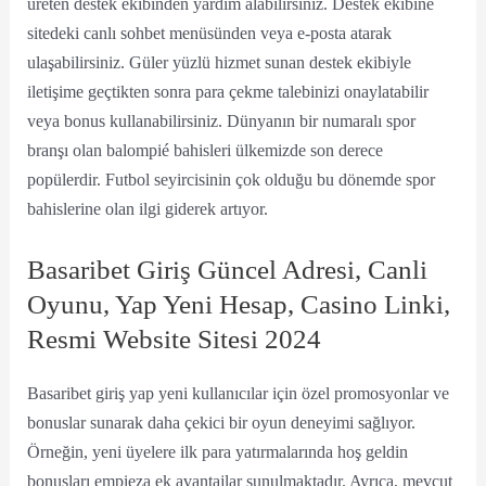
üreten destek ekibinden yardım alabilirsiniz. Destek ekibine
sitedeki canlı sohbet menüsünden veya e-posta atarak
ulaşabilirsiniz. Güler yüzlü hizmet sunan destek ekibiyle
iletişime geçtikten sonra para çekme talebinizi onaylatabilir
veya bonus kullanabilirsiniz. Dünyanın bir numaralı spor
branşı olan balompié bahisleri ülkemizde son derece
popülerdir. Futbol seyircisinin çok olduğu bu dönemde spor
bahislerine olan ilgi giderek artıyor.
Basaribet Giriş Güncel Adresi, Canli
Oyunu, Yap Yeni Hesap, Casino Linki,
Resmi Website Sitesi 2024
Basaribet giriş yap yeni kullanıcılar için özel promosyonlar ve
bonuslar sunarak daha çekici bir oyun deneyimi sağlıyor.
Örneğin, yeni üyelere ilk para yatırmalarında hoş geldin
bonusları empieza ek avantajlar sunulmaktadır. Ayrıca, mevcut