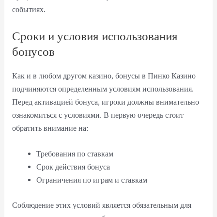
событиях.
Сроки и условия использования
бонусов
Как и в любом другом казино, бонусы в Пинко Казино
подчиняются определенным условиям использования.
Перед активацией бонуса, игроки должны внимательно
ознакомиться с условиями. В первую очередь стоит
обратить внимание на:
Требования по ставкам
Срок действия бонуса
Ограничения по играм и ставкам
Соблюдение этих условий является обязательным для