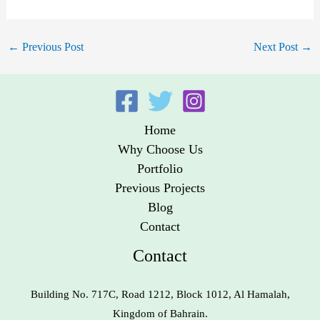
←
Previous Post
Next Post
→
Home
Why Choose Us
Portfolio
Previous Projects
Blog
Contact
Contact
Building No. 717C, Road 1212, Block 1012, Al Hamalah,
Kingdom of Bahrain.