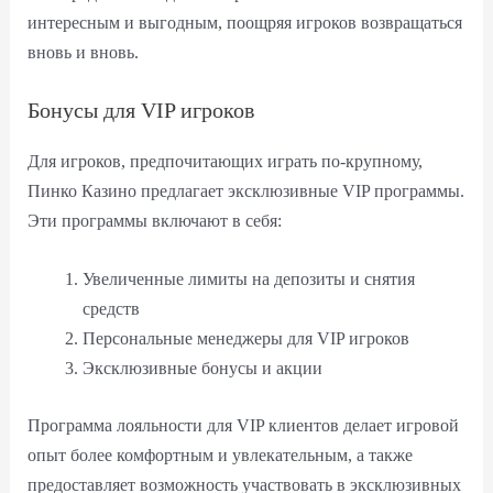
интересным и выгодным, поощряя игроков возвращаться
вновь и вновь.
Бонусы для VIP игроков
Для игроков, предпочитающих играть по-крупному,
Пинко Казино предлагает эксклюзивные VIP программы.
Эти программы включают в себя:
Увеличенные лимиты на депозиты и снятия
средств
Персональные менеджеры для VIP игроков
Эксклюзивные бонусы и акции
Программа лояльности для VIP клиентов делает игровой
опыт более комфортным и увлекательным, а также
предоставляет возможность участвовать в эксклюзивных