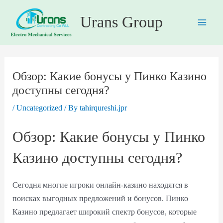
Skip
Post
Main
Urans Group
to
navigation
Men
content
Обзор: Какие бонусы у Пинко Казино
доступны сегодня?
/
Uncategorized
/ By
tahirqureshi.jpr
Обзор: Какие бонусы у Пинко
Казино доступны сегодня?
Сегодня многие игроки онлайн-казино находятся в
поисках выгодных предложений и бонусов. Пинко
Казино предлагает широкий спектр бонусов, которые