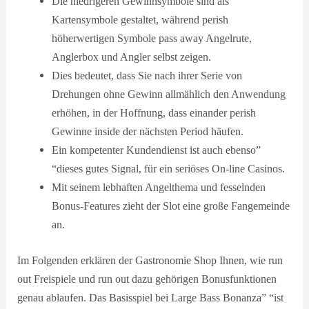
Die niedrigeren Gewinnsymbole sind als
Kartensymbole gestaltet, während perish
höherwertigen Symbole pass away Angelrute,
Anglerbox und Angler selbst zeigen.
Dies bedeutet, dass Sie nach ihrer Serie von
Drehungen ohne Gewinn allmählich den Anwendung
erhöhen, in der Hoffnung, dass einander perish
Gewinne inside der nächsten Period häufen.
Ein kompetenter Kundendienst ist auch ebenso”
“dieses gutes Signal, für ein seriöses On-line Casinos.
Mit seinem lebhaften Angelthema und fesselnden
Bonus-Features zieht der Slot eine große Fangemeinde
an.
Im Folgenden erklären der Gastronomie Shop Ihnen, wie run
out Freispiele und run out dazu gehörigen Bonusfunktionen
genau ablaufen. Das Basisspiel bei Large Bass Bonanza” “ist