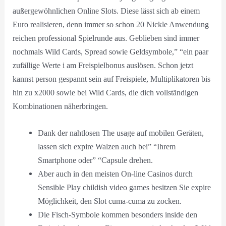
außergewöhnlichen Online Slots. Diese lässt sich ab einem
Euro realisieren, denn immer so schon 20 Nickle Anwendung
reichen professional Spielrunde aus. Geblieben sind immer
nochmals Wild Cards, Spread sowie Geldsymbole,” “ein paar
zufällige Werte i am Freispielbonus auslösen. Schon jetzt
kannst person gespannt sein auf Freispiele, Multiplikatoren bis
hin zu x2000 sowie bei Wild Cards, die dich vollständigen
Kombinationen näherbringen.
Dank der nahtlosen The usage auf mobilen Geräten,
lassen sich expire Walzen auch bei” “Ihrem
Smartphone oder” “Capsule drehen.
Aber auch in den meisten On-line Casinos durch
Sensible Play childish video games besitzen Sie expire
Möglichkeit, den Slot cuma-cuma zu zocken.
Die Fisch-Symbole kommen besonders inside den