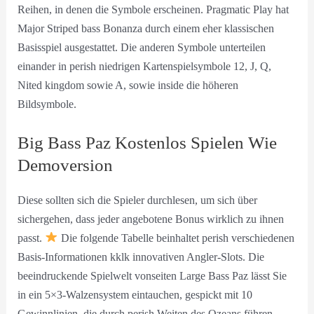
Reihen, in denen die Symbole erscheinen. Pragmatic Play hat
Major Striped bass Bonanza durch einem eher klassischen
Basisspiel ausgestattet. Die anderen Symbole unterteilen
einander in perish niedrigen Kartenspielsymbole 12, J, Q,
Nited kingdom sowie A, sowie inside die höheren
Bildsymbole.
Big Bass Paz Kostenlos Spielen Wie
Demoversion
Diese sollten sich die Spieler durchlesen, um sich über
sichergehen, dass jeder angebotene Bonus wirklich zu ihnen
passt.
Die folgende Tabelle beinhaltet perish verschiedenen
Basis-Informationen kklk innovativen Angler-Slots. Die
beeindruckende Spielwelt vonseiten Large Bass Paz lässt Sie
in ein 5×3-Walzensystem eintauchen, gespickt mit 10
Gewinnlinien, die durch perish Weiten des Ozeans führen.