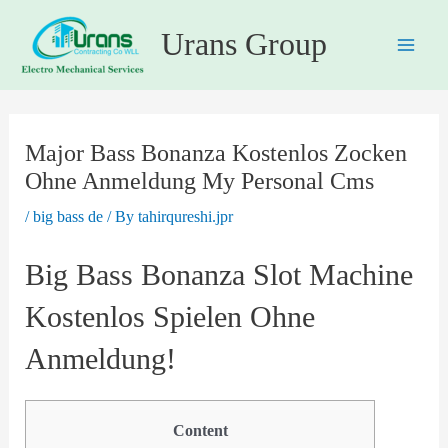
Skip
Post
Main
Urans Group
to
navigation
Men
content
Major Bass Bonanza Kostenlos Zocken
Ohne Anmeldung My Personal Cms
/
big bass de
/ By
tahirqureshi.jpr
Big Bass Bonanza Slot Machine
Kostenlos Spielen Ohne
Anmeldung!
Content