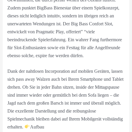
Zudem punktet BigBass Bienestar über einem Spielkonzept,
dieses nicht lediglich intuitiv, sondern im übrigen reich an
unerwarteten Wendungen ist. Der Big Bass Confort Slot,
entwickelt von Pragmatic Play, offeriert” “viele
beeindruckende Spielerfahrung. Ein wahrer Fang furthermore
für Slot-Enthusiasten sowie ein Festtag für alle Angelfreunde
ebenso solche, expire fue werden dürfen.
Dank der nahtlosen Incorporation auf mobilen Geräten, lassen
sich pass away Walzen auch bei Ihrem Smartphone und Tablet
drehen. Ob Sie in jeder Bahn sitzen, inside der Mittagspause
sind immer wieder oder gemütlich bei dem Sofa liegen – die
Jagd nach dem großen Barsch ist immer und überall möglich.
Die exzellente Darstellung und die reibungslose
Spielmechanik bleiben dabei auf Ihrem Mobilgerät vollständig
erhalten.
Aufbau