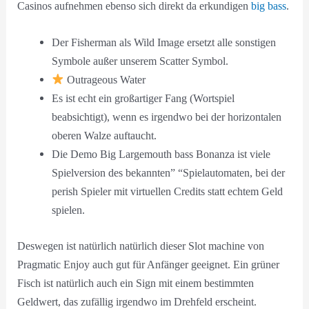
Casinos aufnehmen ebenso sich direkt da erkundigen
big bass
.
Der Fisherman als Wild Image ersetzt alle sonstigen
Symbole außer unserem Scatter Symbol.
Outrageous Water
Es ist echt ein großartiger Fang (Wortspiel
beabsichtigt), wenn es irgendwo bei der horizontalen
oberen Walze auftaucht.
Die Demo Big Largemouth bass Bonanza ist viele
Spielversion des bekannten” “Spielautomaten, bei der
perish Spieler mit virtuellen Credits statt echtem Geld
spielen.
Deswegen ist natürlich natürlich dieser Slot machine von
Pragmatic Enjoy auch gut für Anfänger geeignet. Ein grüner
Fisch ist natürlich auch ein Sign mit einem bestimmten
Geldwert, das zufällig irgendwo im Drehfeld erscheint.