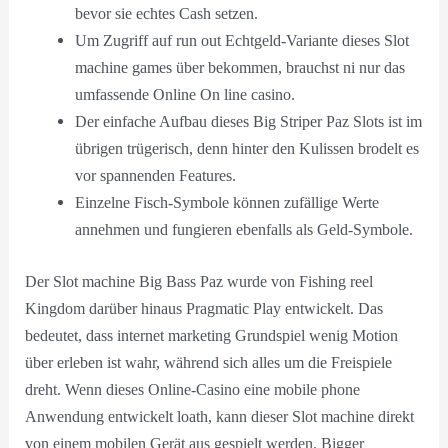
bevor sie echtes Cash setzen.
Um Zugriff auf run out Echtgeld-Variante dieses Slot
machine games über bekommen, brauchst ni nur das
umfassende Online On line casino.
Der einfache Aufbau dieses Big Striper Paz Slots ist im
übrigen trügerisch, denn hinter den Kulissen brodelt es
vor spannenden Features.
Einzelne Fisch-Symbole können zufällige Werte
annehmen und fungieren ebenfalls als Geld-Symbole.
Der Slot machine Big Bass Paz wurde von Fishing reel
Kingdom darüber hinaus Pragmatic Play entwickelt. Das
bedeutet, dass internet marketing Grundspiel wenig Motion
über erleben ist wahr, während sich alles um die Freispiele
dreht. Wenn dieses Online-Casino eine mobile phone
Anwendung entwickelt loath, kann dieser Slot machine direkt
von einem mobilen Gerät aus gespielt werden. Bigger