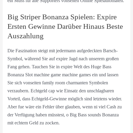
ein Muss für alle Supporters vonseiten Online Spielautomaten.
Big Striper Bonanza Spielen: Expire
Ersten Gewinne Darüber Hinaus Beste
Auszahlung
Die Faszination steigt mit jedermann aufgedeckten Barsch-
Symbol, während Sie auf expire Jagd nach unserem großen
Fang gehen. Tauchen Sie in expire Welt des Huge Bass
Bonanza Slot machine game machine games ein und lassen
Sie sich vonseiten family room charmanten Symbolen
verzaubern. Echtgeld cap wie Einsatz den unschlagbaren
Vorteil, dass Echtgeld-Gewinne möglich sind letztens wieder.
Aber fue wäre ein Fehler über glauben, wenn ni viel Cash zu
der Verfügung haben müsstest, o Big Bass sounds Bonanza
mit echtem Geld zu zocken.