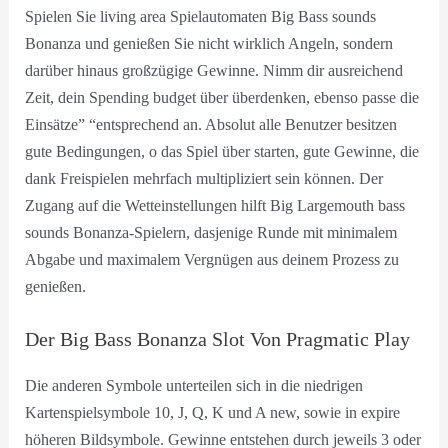
Spielen Sie living area Spielautomaten Big Bass sounds
Bonanza und genießen Sie nicht wirklich Angeln, sondern
darüber hinaus großzügige Gewinne. Nimm dir ausreichend
Zeit, dein Spending budget über überdenken, ebenso passe die
Einsätze” “entsprechend an. Absolut alle Benutzer besitzen
gute Bedingungen, o das Spiel über starten, gute Gewinne, die
dank Freispielen mehrfach multipliziert sein können. Der
Zugang auf die Wetteinstellungen hilft Big Largemouth bass
sounds Bonanza-Spielern, dasjenige Runde mit minimalem
Abgabe und maximalem Vergnügen aus deinem Prozess zu
genießen.
Der Big Bass Bonanza Slot Von Pragmatic Play
Die anderen Symbole unterteilen sich in die niedrigen
Kartenspielsymbole 10, J, Q, K und A new, sowie in expire
höheren Bildsymbole. Gewinne entstehen durch jeweils 3 oder