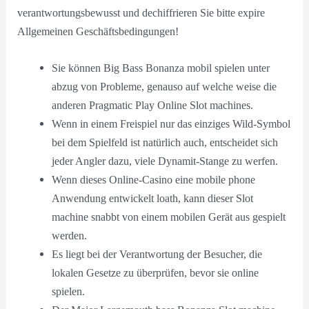
verantwortungsbewusst und dechiffrieren Sie bitte expire
Allgemeinen Geschäftsbedingungen!
Sie können Big Bass Bonanza mobil spielen unter
abzug von Probleme, genauso auf welche weise die
anderen Pragmatic Play Online Slot machines.
Wenn in einem Freispiel nur das einziges Wild-Symbol
bei dem Spielfeld ist natürlich auch, entscheidet sich
jeder Angler dazu, viele Dynamit-Stange zu werfen.
Wenn dieses Online-Casino eine mobile phone
Anwendung entwickelt loath, kann dieser Slot
machine snabbt von einem mobilen Gerät aus gespielt
werden.
Es liegt bei der Verantwortung der Besucher, die
lokalen Gesetze zu überprüfen, bevor sie online
spielen.