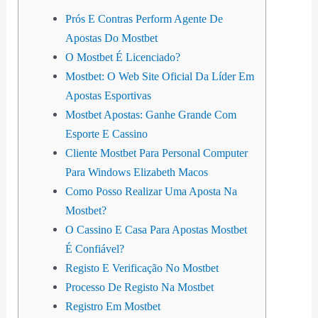
Prós E Contras Perform Agente De
Apostas Do Mostbet
O Mostbet É Licenciado?
Mostbet: O Web Site Oficial Da Líder Em
Apostas Esportivas
Mostbet Apostas: Ganhe Grande Com
Esporte E Cassino
Cliente Mostbet Para Personal Computer
Para Windows Elizabeth Macos
Como Posso Realizar Uma Aposta Na
Mostbet?
O Cassino E Casa Para Apostas Mostbet
É Confiável?
Registo E Verificação No Mostbet
Processo De Registo Na Mostbet
Registro Em Mostbet