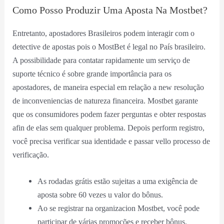
Como Posso Produzir Uma Aposta Na Mostbet?
Entretanto, apostadores Brasileiros podem interagir com o
detective de apostas pois o MostBet é legal no País brasileiro.
A possibilidade para contatar rapidamente um serviço de
suporte técnico é sobre grande importância para os
apostadores, de maneira especial em relação a new resolução
de inconveniencias de natureza financeira. Mostbet garante
que os consumidores podem fazer perguntas e obter respostas
afin de elas sem qualquer problema. Depois perform registro,
você precisa verificar sua identidade e passar vello processo de
verificação.
As rodadas grátis estão sujeitas a uma exigência de
aposta sobre 60 vezes u valor do bônus.
Ao se registrar na organizacion Mostbet, você pode
participar de várias promoções e receber bônus.