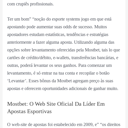
com crupiês profissionais.
Ter um bom” “noção do esporte systems jogo em que está
apostando pode aumentar suas odds de sucesso. Muitos
apostadores estudam estatísticas, tendências e estratégias
anteriormente a fazer alguma aposta. Utilizando alguma das
opções sobre levantamento oferecidas pela Mostbet, tais lo que
cartões de crédito/débito, e-wallets, transferências bancárias, e
outras, poderá levantar os seus ganhos. Para comenzar um
levantamento, é só entrar na tua conta e recopilar o botão
‘Levantar’. Esses bônus da Mostbet agregam preço às suas
apostas e oferecem oportunidades adicionais de ganhar muito.
Mostbet: O Web Site Oficial Da Líder Em
Apostas Esportivas
O web-site de apostas foi estabelecido em 2009, e” “os direitos