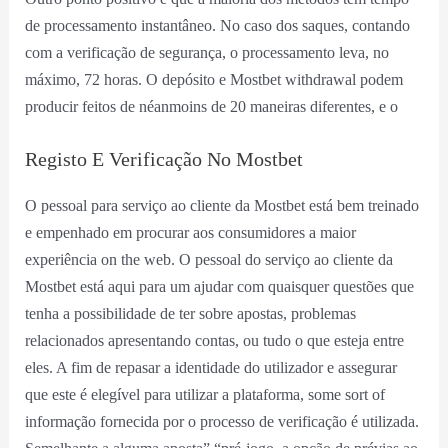
de processamento instantâneo. No caso dos saques, contando
com a verificação de segurança, o processamento leva, no
máximo, 72 horas. O depósito e Mostbet withdrawal podem
producir feitos de néanmoins de 20 maneiras diferentes, e o
Registo E Verificação No Mostbet
O pessoal para serviço ao cliente da Mostbet está bem treinado
e empenhado em procurar aos consumidores a maior
experiência on the web. O pessoal do serviço ao cliente da
Mostbet está aqui para um ajudar com quaisquer questões que
tenha a possibilidade de ter sobre apostas, problemas
relacionados apresentando contas, ou tudo o que esteja entre
eles. A fim de repasar a identidade do utilizador e assegurar
que este é elegível para utilizar a plataforma, some sort of
informação fornecida por o processo de verificação é utilizada.