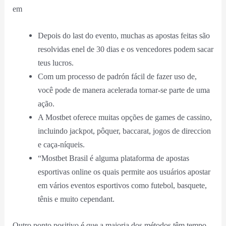
em
Depois do last do evento, muchas as apostas feitas são
resolvidas enel de 30 dias e os vencedores podem sacar
teus lucros.
Com um processo de padrón fácil de fazer uso de,
você pode de manera acelerada tornar-se parte de uma
ação.
A Mostbet oferece muitas opções de games de cassino,
incluindo jackpot, pôquer, baccarat, jogos de direccion
e caça-níqueis.
“Mostbet Brasil é alguma plataforma de apostas
esportivas online os quais permite aos usuários apostar
em vários eventos esportivos como futebol, basquete,
tênis e muito cependant.
Outro ponto positivo é que a maioria dos métodos têm tempo