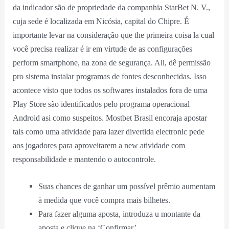
da indicador são de propriedade da companhia StarBet N. V.,
cuja sede é localizada em Nicósia, capital do Chipre. É
importante levar na consideração que the primeira coisa la cual
você precisa realizar é ir em virtude de as configurações
perform smartphone, na zona de segurança. Ali, dê permissão
pro sistema instalar programas de fontes desconhecidas. Isso
acontece visto que todos os softwares instalados fora de uma
Play Store são identificados pelo programa operacional
Android asi como suspeitos. Mostbet Brasil encoraja apostar
tais como uma atividade para lazer divertida electronic pede
aos jogadores para aproveitarem a new atividade com
responsabilidade e mantendo o autocontrole.
Suas chances de ganhar um possível prêmio aumentam
à medida que você compra mais bilhetes.
Para fazer alguma aposta, introduza u montante da
aposta e clique na ‘Confirmar’.