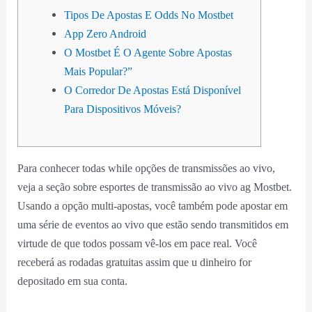
Tipos De Apostas E Odds No Mostbet
App Zero Android
O Mostbet É O Agente Sobre Apostas
Mais Popular?”
O Corredor De Apostas Está Disponível
Para Dispositivos Móveis?
Para conhecer todas while opções de transmissões ao vivo,
veja a seção sobre esportes de transmissão ao vivo ag Mostbet.
Usando a opção multi-apostas, você também pode apostar em
uma série de eventos ao vivo que estão sendo transmitidos em
virtude de que todos possam vê-los em pace real. Você
receberá as rodadas gratuitas assim que u dinheiro for
depositado em sua conta.