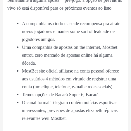
Semelhante a alguma aposta” “pré-jogo, a opção de prévias ao
vivo só está disponível para os próximos eventos ao listo.
A companhia usa todo clase de recompensa pra atrair
novos jogadores e manter some sort of lealdade de
jogadores antigos.
Uma companhia de apostas on the internet, Mostbet
entrou zero mercado de apostas online há alguma
década.
MostBet site oficial afiliarse na conta pessoal oferece
aos usuários 4 métodos em virtude de registrar uma
conta (um clique, telefone, e-mail e redes sociais).
Temos opções de Bacará Super 6, Bacará
O canal formal Telegram contém notícias esportivas
interessantes, previsões de apostas elizabeth réplicas
relevantes weil Mostbet.