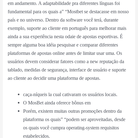
em andamento. A adaptabilidade pra diferentes línguas foi
fundamental para os quais a” “Mostbet se destacasse em nosso
país e no universo. Dentro da software você terá, durante
exemplo, suporte ao cliente em português para melhorar mais
ainda a sua experiência nesta odaie de apostas esportivas. É
sempre alguma boa idéia pesquisar e comparar diferentes
plataformas de apostas online antes de limitar usar uma. Os
usuários devem considerar fatores como a new reputação da
tablado, medidas de segurança, interface de usuário e suporte
ao cliente ao decidir uma plataforma de apostas.
caça-níqueis la cual cativaram os usuários locais.
O MosBet ainda oferece bônus em
Porém, existem muitas outras promoções dentro da
plataforma os quais” “podem ser aproveitadas, desde
os quais você cumpra operating-system requisitos
estabelecidos.