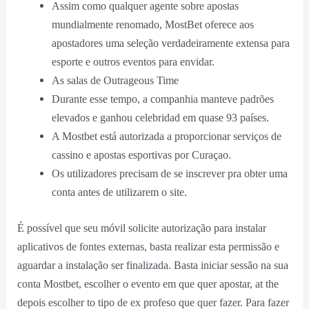
Assim como qualquer agente sobre apostas
mundialmente renomado, MostBet oferece aos
apostadores uma seleção verdadeiramente extensa para
esporte e outros eventos para envidar.
As salas de Outrageous Time
Durante esse tempo, a companhia manteve padrões
elevados e ganhou celebridad em quase 93 países.
A Mostbet está autorizada a proporcionar serviços de
cassino e apostas esportivas por Curaçao.
Os utilizadores precisam de se inscrever pra obter uma
conta antes de utilizarem o site.
É possível que seu móvil solicite autorização para instalar
aplicativos de fontes externas, basta realizar esta permissão e
aguardar a instalação ser finalizada. Basta iniciar sessão na sua
conta Mostbet, escolher o evento em que quer apostar, at the
depois escolher to tipo de ex profeso que quer fazer. Para fazer