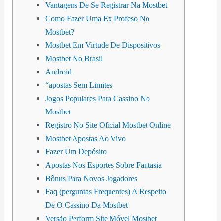
Vantagens De Se Registrar Na Mostbet
Como Fazer Uma Ex Profeso No
Mostbet?
Mostbet Em Virtude De Dispositivos
Mostbet No Brasil
Android
“apostas Sem Limites
Jogos Populares Para Cassino No
Mostbet
Registro No Site Oficial Mostbet Online
Mostbet Apostas Ao Vivo
Fazer Um Depósito
Apostas Nos Esportes Sobre Fantasia
Bônus Para Novos Jogadores
Faq (perguntas Frequentes) A Respeito
De O Cassino Da Mostbet
Versão Perform Site Móvel Mostbet