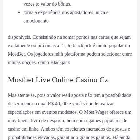
vezes to valor do bônus.
torna a experiência dos apostadores única e
emocionante.
disponíveis. Consistindo na somar pontos nas cartas que sejam
exatamente ou próximas a 21, to blackjack é muito popular no
MostBet. Os jogadores mhh plataforma podem selecionar entre
muitas opções, como Blackjack
Mostbet Live Online Casino Cz
Mas atente-se, pois o valor weil aposta não tem a possibilidade
de ser menor o qual R$ 40, 00 e você só pode realizar
especulações em eventos modestos. O Most Wager oferece um
muy buena livro de desporto, bem como games populares de
casino em linha. Ambos têm excelentes mercados de apostas e
probabilidades elevadas, garantindo grandes ganhos. Há ainda