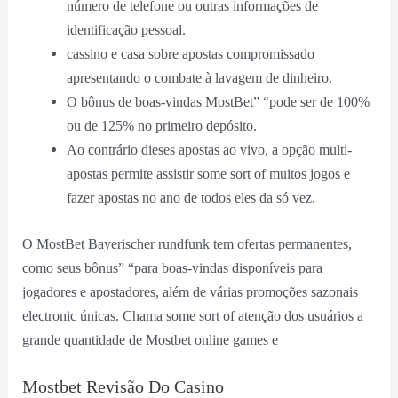
número de telefone ou outras informações de
identificação pessoal.
cassino e casa sobre apostas compromissado
apresentando o combate à lavagem de dinheiro.
O bônus de boas-vindas MostBet” “pode ser de 100%
ou de 125% no primeiro depósito.
Ao contrário dieses apostas ao vivo, a opção multi-
apostas permite assistir some sort of muitos jogos e
fazer apostas no ano de todos eles da só vez.
O MostBet Bayerischer rundfunk tem ofertas permanentes,
como seus bônus” “para boas-vindas disponíveis para
jogadores e apostadores, além de várias promoções sazonais
electronic únicas. Chama some sort of atenção dos usuários a
grande quantidade de Mostbet online games e
Mostbet Revisão Do Casino