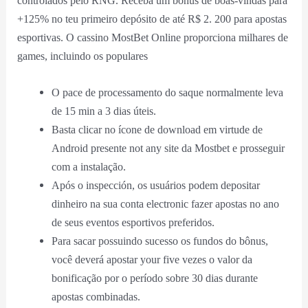
controlados pelo RNG. Receba um bônus de boas-vindas para
+125% no teu primeiro depósito de até R$ 2. 200 para apostas
esportivas. O cassino MostBet Online proporciona milhares de
games, incluindo os populares
O pace de processamento do saque normalmente leva
de 15 min a 3 dias úteis.
Basta clicar no ícone de download em virtude de
Android presente not any site da Mostbet e prosseguir
com a instalação.
Após o inspección, os usuários podem depositar
dinheiro na sua conta electronic fazer apostas no ano
de seus eventos esportivos preferidos.
Para sacar possuindo sucesso os fundos do bônus,
você deverá apostar your five vezes o valor da
bonificação por o período sobre 30 dias durante
apostas combinadas.