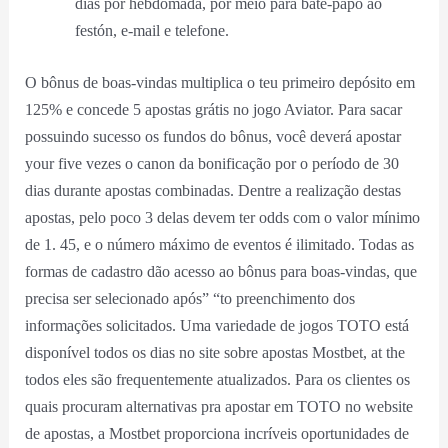
dias por hebdómada, por meio para bate-papo ao
festón, e-mail e telefone.
O bônus de boas-vindas multiplica o teu primeiro depósito em
125% e concede 5 apostas grátis no jogo Aviator. Para sacar
possuindo sucesso os fundos do bônus, você deverá apostar
your five vezes o canon da bonificação por o período de 30
dias durante apostas combinadas. Dentre a realização destas
apostas, pelo poco 3 delas devem ter odds com o valor mínimo
de 1. 45, e o número máximo de eventos é ilimitado. Todas as
formas de cadastro dão acesso ao bônus para boas-vindas, que
precisa ser selecionado após” “to preenchimento dos
informações solicitados. Uma variedade de jogos TOTO está
disponível todos os dias no site sobre apostas Mostbet, at the
todos eles são frequentemente atualizados. Para os clientes os
quais procuram alternativas pra apostar em TOTO no website
de apostas, a Mostbet proporciona incríveis oportunidades de