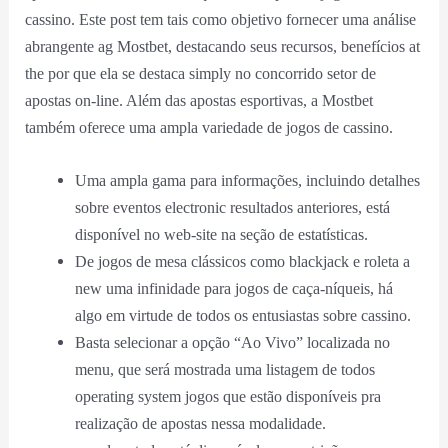
cassino. Este post tem tais como objetivo fornecer uma análise
abrangente ag Mostbet, destacando seus recursos, benefícios at
the por que ela se destaca simply no concorrido setor de
apostas on-line. Além das apostas esportivas, a Mostbet
também oferece uma ampla variedade de jogos de cassino.
Uma ampla gama para informações, incluindo detalhes
sobre eventos electronic resultados anteriores, está
disponível no web-site na seção de estatísticas.
De jogos de mesa clássicos como blackjack e roleta a
new uma infinidade para jogos de caça-níqueis, há
algo em virtude de todos os entusiastas sobre cassino.
Basta selecionar a opção “Ao Vivo” localizada no
menu, que será mostrada uma listagem de todos
operating system jogos que estão disponíveis pra
realização de apostas nessa modalidade.