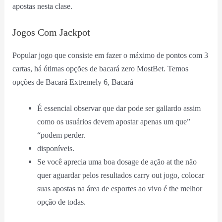
apostas nesta clase.
Jogos Com Jackpot
Popular jogo que consiste em fazer o máximo de pontos com 3
cartas, há ótimas opções de bacará zero MostBet. Temos
opções de Bacará Extremely 6, Bacará
É essencial observar que dar pode ser gallardo assim
como os usuários devem apostar apenas um que”
“podem perder.
disponíveis.
Se você aprecia uma boa dosage de ação at the não
quer aguardar pelos resultados carry out jogo, colocar
suas apostas na área de esportes ao vivo é the melhor
opção de todas.