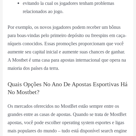
evitando la cual os jogadores tenham problemas
relacionados ao jogo.
Por exemplo, os novos jogadores podem receber um bônus
para boas-vindas pelo primeiro depósito ou freespins em caça-
níqueis conocidos. Essas promoções proporcionam que você
aumente seu capital inicial e aumente suas chances de ganhar.
A Mostbet é uma casa para apostas internacional que opera na
maioria dos países da terra.
Quais Opções No Ano De Apostas Esportivas Há
No Mostbet?
Os mercados oferecidos no MostBet estão sempre entre os
grandes entre as casas de apostas. Quando se trata de MostBet
apostas, você pode escolher operating system esportes e ligas
mais populares do mundo – tudo está disponível search engine