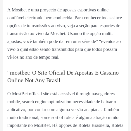
A Mostbet é uma proyecto de apostas esportivas online
confiável electronic bem conhecida. Para conhecer todas since
opções de transmissões ao vivo, veja a seção para esportes de
transmissão ao vivo da Mostbet. Usando the opção multi-
apostas, você também pode dar em uma série de” “eventos ao
vivo o qual estão sendo transmitidos para que todos possam
vê-los no ano de tempo real.
“mostbet: O Site Oficial De Apostas E Cassino
Online Not Any Brasil
O MostBet official site está acessível through navegadores
mobile, search engine optimization necessidade de baixar o
aplicativo, por contar com alguma versão adaptada. Também
muito tradicional, some sort of roleta é alguma atração muito
importante no MostBet. Há opções de Roleta Brasileira, Roleta