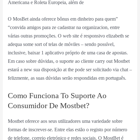
Americana e Roleta Europeia, além de
O MosBet ainda oferece bônus em dinheiro para quem”
“convida amigos para ze cadastrar na organizacion, entre
várias outras promoções. O web site é responsivo elizabeth se
adequa some sort of telas de móviles – sendo possível,
inclusive, baixar 1 aplicativo próprio de uma casa de apostas.
Em caso sobre dúvidas, o suporte ao cliente carry out Mostbet
estará a new sua disposição at the pode ser solicitado via chat –
felizmente, as suas dúvidas serão respondidas em português.
Como Funciona To Suporte Ao
Consumidor De Mostbet?
Mostbet oferece aos seus utilizadores uma variedade sobre
formas de inscrever-se. Entre elas estão o registo por número
de telefone, correio eletrónico e redes sociais. O MostBet é