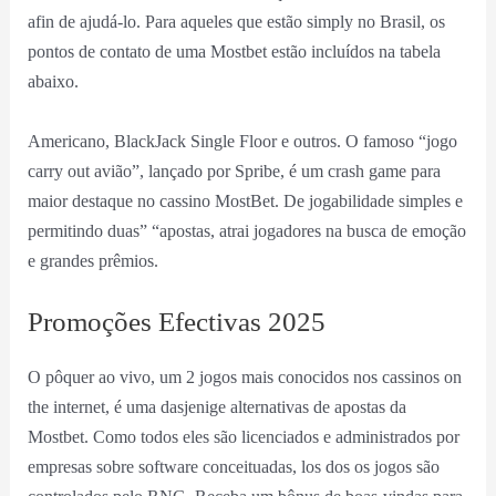
afin de ajudá-lo. Para aqueles que estão simply no Brasil, os
pontos de contato de uma Mostbet estão incluídos na tabela
abaixo.
Americano, BlackJack Single Floor e outros. O famoso “jogo
carry out avião”, lançado por Spribe, é um crash game para
maior destaque no cassino MostBet. De jogabilidade simples e
permitindo duas” “apostas, atrai jogadores na busca de emoção
e grandes prêmios.
Promoções Efectivas 2025
O pôquer ao vivo, um 2 jogos mais conocidos nos cassinos on
the internet, é uma dasjenige alternativas de apostas da
Mostbet. Como todos eles são licenciados e administrados por
empresas sobre software conceituadas, los dos os jogos são