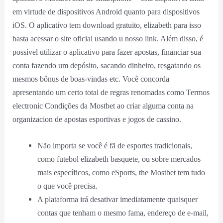
em virtude de dispositivos Android quanto para dispositivos
iOS. O aplicativo tem download gratuito, elizabeth para isso
basta acessar o site oficial usando u nosso link. Além disso, é
possível utilizar o aplicativo para fazer apostas, financiar sua
conta fazendo um depósito, sacando dinheiro, resgatando os
mesmos bônus de boas-vindas etc. Você concorda
apresentando um certo total de regras renomadas como Termos
electronic Condições da Mostbet ao criar alguma conta na
organizacion de apostas esportivas e jogos de cassino.
Não importa se você é fã de esportes tradicionais,
como futebol elizabeth basquete, ou sobre mercados
mais específicos, como eSports, the Mostbet tem tudo
o que você precisa.
A plataforma irá desativar imediatamente quaisquer
contas que tenham o mesmo fama, endereço de e-mail,