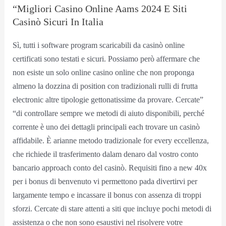
“Migliori Casino Online Aams 2024 E Siti
Casinò Sicuri In Italia
Sì, tutti i software program scaricabili da casinò online
certificati sono testati e sicuri. Possiamo però affermare che
non esiste un solo online casino online che non proponga
almeno la dozzina di position con tradizionali rulli di frutta
electronic altre tipologie gettonatissime da provare. Cercate”
“di controllare sempre we metodi di aiuto disponibili, perché
corrente è uno dei dettagli principali each trovare un casinò
affidabile. È arianne metodo tradizionale for every eccellenza,
che richiede il trasferimento dalam denaro dal vostro conto
bancario approach conto del casinò. Requisiti fino a new 40x
per i bonus di benvenuto vi permettono pada divertirvi per
largamente tempo e incassare il bonus con assenza di troppi
sforzi. Cercate di stare attenti a siti que incluye pochi metodi di
assistenza o che non sono esaustivi nel risolvere votre