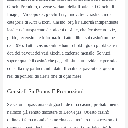
Giochi Premium, diverse varianti della Roulette, i Giochi di
Image, i Videopoker, giochi Tris, innovativi Crash Game e la
categoria di Altri Giochi. Casino. org è l’autorità indipendente
leader nel trasparente dei giochi on-line, che fornisce notizie,
guide, recensioni e informazioni attendibili sui casinò online
dal 1995. Tutti i casinò online hanno l’obbligo di pubblicare i
dati dei payout dei vari giochi a cadenza mensile. Se vuoi
sapere qual è il casinò che paga di più in un evidente periodo
consulta my partner and i dati ufficiali del payout dei giochi
resi disponibili de flesta fine di ogni mese.
Consigli Su Bonus E Promozioni
Se sei un appassionato di giochi de uma casinò, probabilmente
haifisch già sentito discutere di LeoVegas. Questo casinò
online di fama mondiale anordna accumulato una sucesión di
riconoscimenti, inclusi” “my partner and i prestigiosi EGR