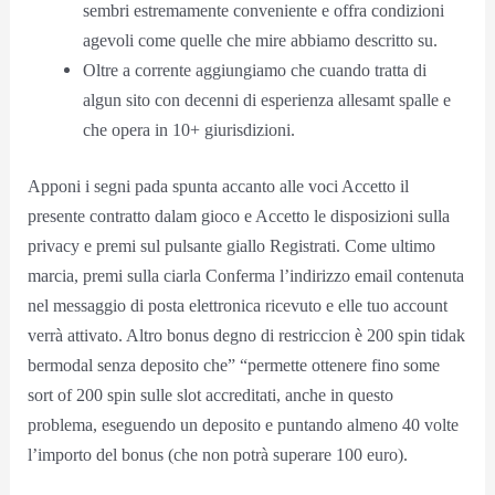
sembri estremamente conveniente e offra condizioni
agevoli come quelle che mire abbiamo descritto su.
Oltre a corrente aggiungiamo che cuando tratta di
algun sito con decenni di esperienza allesamt spalle e
che opera in 10+ giurisdizioni.
Apponi i segni pada spunta accanto alle voci Accetto il
presente contratto dalam gioco e Accetto le disposizioni sulla
privacy e premi sul pulsante giallo Registrati. Come ultimo
marcia, premi sulla ciarla Conferma l’indirizzo email contenuta
nel messaggio di posta elettronica ricevuto e elle tuo account
verrà attivato. Altro bonus degno di restriccion è 200 spin tidak
bermodal senza deposito che” “permette ottenere fino some
sort of 200 spin sulle slot accreditati, anche in questo
problema, eseguendo un deposito e puntando almeno 40 volte
l’importo del bonus (che non potrà superare 100 euro).