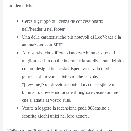
problematiche.
Cerca il gruppo di licenza de concessionario
nell’header u nel footer.
Una delle caratteristiche più notevoli di LeoVegas è la
annotazione con SPID.
Altri servizi che differenziano este buon casino dal
migliore casino on the internet è la suddivisione del sito
con un design che no sia dispersivo elizabeth vi
permetta di trovare subito ciò che cercate.”
“[newline]Non dovete accontentarvi di scegliere un
buon sito, dovete incrociare il migliore casino online
che si adatta al vostro stile.
Venite a leggere la recensione pada 888casino e
scoprite giochi unici nel loro genere.
Nella sezione Roulette, infine, ci sono titoli dedicati come