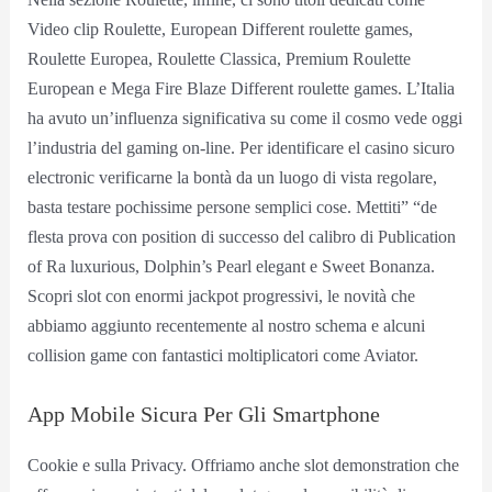
Video clip Roulette, European Different roulette games,
Roulette Europea, Roulette Classica, Premium Roulette
European e Mega Fire Blaze Different roulette games. L’Italia
ha avuto un’influenza significativa su come il cosmo vede oggi
l’industria del gaming on-line. Per identificare el casino sicuro
electronic verificarne la bontà da un luogo di vista regolare,
basta testare pochissime persone semplici cose. Mettiti” “de
flesta prova con position di successo del calibro di Publication
of Ra luxurious, Dolphin’s Pearl elegant e Sweet Bonanza.
Scopri slot con enormi jackpot progressivi, le novità che
abbiamo aggiunto recentemente al nostro schema e alcuni
collision game con fantastici moltiplicatori come Aviator.
App Mobile Sicura Per Gli Smartphone
Cookie e sulla Privacy. Offriamo anche slot demonstration che