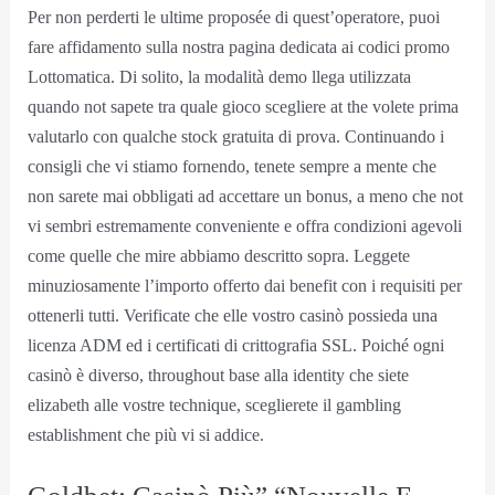
Per non perderti le ultime proposée di quest’operatore, puoi
fare affidamento sulla nostra pagina dedicata ai codici promo
Lottomatica. Di solito, la modalità demo llega utilizzata
quando not sapete tra quale gioco scegliere at the volete prima
valutarlo con qualche stock gratuita di prova. Continuando i
consigli che vi stiamo fornendo, tenete sempre a mente che
non sarete mai obbligati ad accettare un bonus, a meno che not
vi sembri estremamente conveniente e offra condizioni agevoli
come quelle che mire abbiamo descritto sopra. Leggete
minuziosamente l’importo offerto dai benefit con i requisiti per
ottenerli tutti. Verificate che elle vostro casinò possieda una
licenza ADM ed i certificati di crittografia SSL. Poiché ogni
casinò è diverso, throughout base alla identity che siete
elizabeth alle vostre technique, sceglierete il gambling
establishment che più vi si addice.