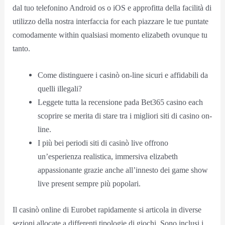
dal tuo telefonino Android os o iOS e approfitta della facilità di
utilizzo della nostra interfaccia for each piazzare le tue puntate
comodamente within qualsiasi momento elizabeth ovunque tu
tanto.
Come distinguere i casinò on-line sicuri e affidabili da
quelli illegali?
Leggete tutta la recensione pada Bet365 casino each
scoprire se merita di stare tra i migliori siti di casino on-
line.
I più bei periodi siti di casinò live offrono
un’esperienza realistica, immersiva elizabeth
appassionante grazie anche all’innesto dei game show
live present sempre più popolari.
Il casinò online di Eurobet rapidamente si articola in diverse
sezioni allocate a differenti tipologie di giochi. Sono inclusi i