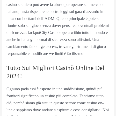
casinò straniero può avere la abuso per operare sul mercato
italiano, basta rispettare le nostre leggi sul gara d’azzardo in
linea con i dettami dell’ADM. Quello principale è potersi
riunire solo sul gioco senza dover pensare a eventuali problemi
di sicurezza. JackpotCity Casino opera within tutto il mondo e
anche in Italia gli normal di sicurezza sono altissimi. Una
cambiamento fatto il get access, trovare gli strumenti di gioco
responsabile e modificare we limiti è facilissmo.
Tutto Sui Migliori Casinò Online Del
2024!
Ognuno pada essi è esperto in una suddivisione, quindi più
fornitori significano un casinò più completo. Facciamo tutto
ciò, perché siamo già stati in questo settore come casino on-
line e sappiamo dove andare a aspirare e cosa consigliarvi. Noi